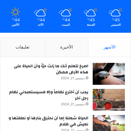
44
44
44
45
45
℃
℃
℃
℃
℃
الخميس
الجمعة
السبت
الأحد
الأثنين
الأشهر
الأخيرة
تعليقات
‫اصرخ لتعلم أنك ما زلتَ حيّاً وأن الحياة على
هذه الأرض ممكن
ديسمبر 21, 2024
يجب أن أخترع نظاماً وإلا فسيستعبدني نظام
رجل آخر
ديسمبر 21, 2024
الحياة شعلة إما أن نحترق بنارها أو نطفئها و
نعيش في ظلام
ديسمبر 21, 2024