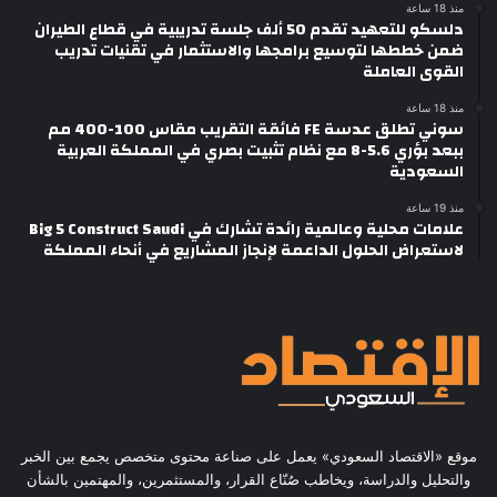
منذ 18 ساعة
دلسكو للتعهيد تقدم 50 ألف جلسة تدريبية في قطاع الطيران
ضمن خططها لتوسيع برامجها والاستثمار في تقنيات تدريب
القوى العاملة
منذ 18 ساعة
سوني تطلق عدسة FE فائقة التقريب مقاس 100-400 مم
ببعد بؤري 5.6-8 مع نظام تثبيت بصري في المملكة العربية
السعودية
منذ 19 ساعة
علامات محلية وعالمية رائدة تشارك في Big 5 Construct Saudi
لاستعراض الحلول الداعمة لإنجاز المشاريع في أنحاء المملكة
موقع «الاقتصاد السعودي» يعمل على صناعة محتوى متخصص يجمع بين الخبر
والتحليل والدراسة، ويخاطب صُنّاع القرار، والمستثمرين، والمهتمين بالشأن