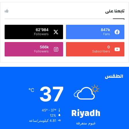
تابعنا على
62٬984
847k
Followers
Fans
566k
0
Followers
Subscribers
الطقس
37
℃
Riyadh
45º - 37º
12%
4.81 كيلومتر/ساعة
غيوم متفرقة