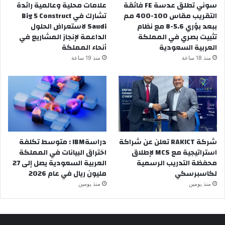
سوني تطلق عدسة FE فائقة
علامات محلية وعالمية رائدة
التقريب مقاس 100-400 مم
تشارك في Big 5 Construct
ببعد بؤري 5.6-8 مع نظام
Saudi لاستعراض الحلول
تثبيت بصري في المملكة
الداعمة لإنجاز المشاريع في
العربية السعودية
أنحاء المملكة
منذ 18 ساعة
منذ 19 ساعة
شركة RAKICT تعلن عن شراكة
دراسةIBM : متوسط تكلفة
استراتيجية مع MCS لإطلاق
اختراق البيانات في المملكة
محفظة التدريب الرسمية
العربية السعودية يصل إلى 27
لكاسبرسكي
مليون ريال في عام 2026
منذ يومين
منذ يومين