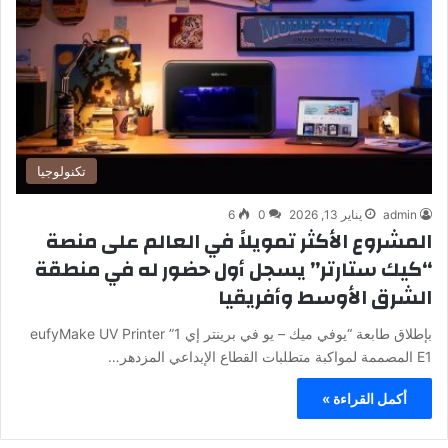
تكنولوجيا
admin
يناير 13, 2026
0
6
المشروع الأكثر تمويلاً في العالم على منصة
“كيك ستارتر” يسجل أول حضور له في منطقة
الشرق الأوسط وأفريقيا
بإطلاق طابعة “يوفي ميك – يو في برينتر إي 1” eufyMake UV Printer
E1 المصممة لمواكبة متطلبات القطاع الإبداعي المزدهر…
أكمل القراءة »