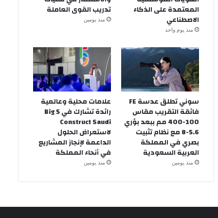
المعتمدة على الذكاء
تدريب القوى العاملة
الاصطناعي
منذ يومين
منذ يوم واحد
سوني تطلق عدسة FE
علامات محلية وعالمية
فائقة التقريب مقاس
رائدة تشارك في Big 5
100-400 مم ببعد بؤري
Construct Saudi
5.6-8 مع نظام تثبيت
لاستعراض الحلول
بصري في المملكة
الداعمة لإنجاز المشاريع
العربية السعودية
في أنحاء المملكة
منذ يومين
منذ يومين