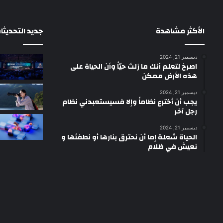
الأكثر مشاهدة
جديد التحديثا
ديسمبر 21, 2024
‫اصرخ لتعلم أنك ما زلتَ حيّاً وأن الحياة على
هذه الأرض ممكن
ديسمبر 21, 2024
يجب أن أخترع نظاماً وإلا فسيستعبدني نظام
رجل آخر
ديسمبر 21, 2024
الحياة شعلة إما أن نحترق بنارها أو نطفئها و
نعيش في ظلام