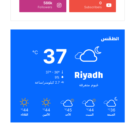
566k
0
Followers
Subscribers
الطقس
37
℃
Riyadh
37º - 36º
9%
2.7 كيلومتر/ساعة
غيوم متفرقة
44
44
45
44
36
℃
℃
℃
℃
℃
الجمعة
السبت
الأحد
الأثنين
الثلاثاء