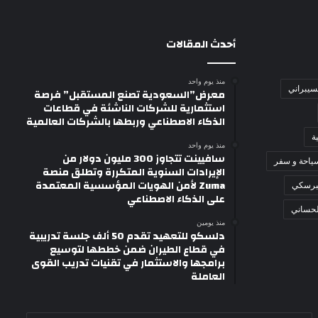
أحدث المقالات
منذ يوم واحد
لسيبراني
معرض”السعودية تصنع المستقبل” فرصة
استثمارية للشركات الناشئة في قطاعات
الذكاء الاصطناعي وربطها بالشركات العالمية
ة
منذ يوم واحد
سافيينت تتجاوز 300 مليون دولار من
ياحة و سفر
الإيرادات السنوية المتكررة وتطلق منصة
Zuma لأمن الهويات المؤسسية المعتمدة
برسكي
على الذكاء الاصطناعي
لحساني
منذ يومين
دلسكو للتعهيد تقدم 50 ألف جلسة تدريبية
في قطاع الطيران ضمن خططها لتوسيع
برامجها والاستثمار في تقنيات تدريب القوى
العاملة