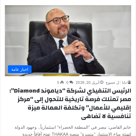
اخبار عامة
دانا ٱل عسوج
أبريل 20, 2026
0
5
الرئيس التنفيذي لشركة “دياموند Diamond”:
مصر تمتلك فرصة تاريخية للتحول إلى “مركز
إقليمي للأعمال” وتكلفة العمالة ميزة
تنافسية لا تضاهى
حاتم القاضي: مصر في “المنطقة الخضراء” استثمارياً.. وجهود الدولة
لتهيئة مناخ الاستثمار “متميزة” منصة THAKAA تفتح آفاقاً جديدة