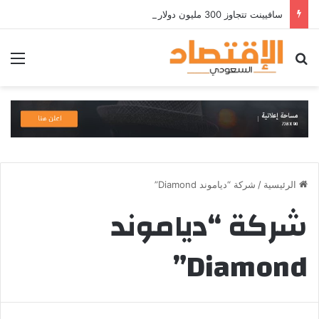
سافيينت تتجاوز 300 مليون دولار من الإيرادات السنوية المتكررة وتطلق منصة Zuma لأمن الهويات المؤسسية المعتمدة على الذكاء الاصطناعي
بحث عن
الق
الرئيسية
/
شركة “دياموند Diamond”
شركة “دياموند
Diamond”