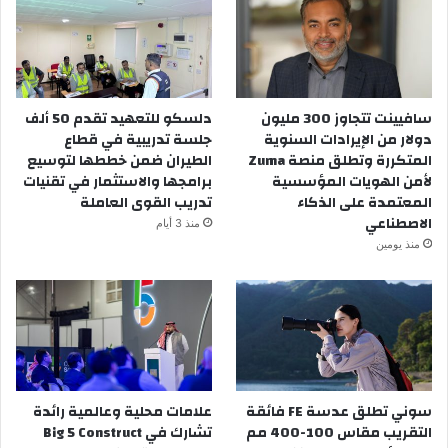
سافيينت تتجاوز 300 مليون
دلسكو للتعهيد تقدم 50 ألف
دولار من الإيرادات السنوية
جلسة تدريبية في قطاع
المتكررة وتطلق منصة Zuma
الطيران ضمن خططها لتوسيع
لأمن الهويات المؤسسية
برامجها والاستثمار في تقنيات
المعتمدة على الذكاء
تدريب القوى العاملة
الاصطناعي
منذ 3 أيام
منذ يومين
سوني تطلق عدسة FE فائقة
علامات محلية وعالمية رائدة
التقريب مقاس 100-400 مم
تشارك في Big 5 Construct