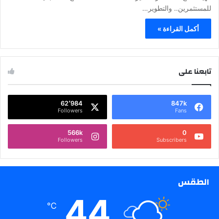
للمستثمرين.. والتطوير…
أكمل القراءة »
تابعنا على
62٬984
847k
Followers
Fans
566k
0
Followers
Subscribers
الطقس
44
℃