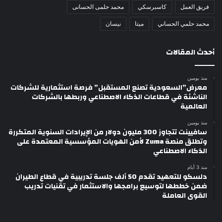
فريق العمل
كاسبرسكي
محمد حلمى الحسانى
محمد حلمي الحساني
ميتا
نيسان
أحدث المقالات
منذ يومين
معرض”السعودية تصنع المستقبل” فرصة استثمارية للشركات
الناشئة في قطاعات الذكاء الاصطناعي وربطها بالشركات
العالمية
منذ يومين
سافيينت تتجاوز 300 مليون دولار من الإيرادات السنوية المتكررة
وتطلق منصة Zuma لأمن الهويات المؤسسية المعتمدة على
الذكاء الاصطناعي
منذ 3 أيام
دلسكو للتعهيد تقدم 50 ألف جلسة تدريبية في قطاع الطيران
ضمن خططها لتوسيع برامجها والاستثمار في تقنيات تدريب
القوى العاملة