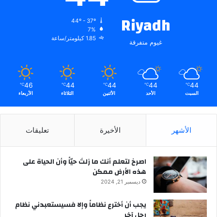
Riyadh
44º - 37º
7%
1.85 كيلومتر/ساعة
غيوم متفرقة
46
44
44
44
44
℃
℃
℃
℃
℃
السبت
الأحد
الأثنين
الثلاثاء
الأربعاء
الأشهر
الأخيرة
تعليقات
‫اصرخ لتعلم أنك ما زلتَ حيّاً وأن الحياة على
هذه الأرض ممكن
ديسمبر 21, 2024
يجب أن أخترع نظاماً وإلا فسيستعبدني نظام
رجل آخر