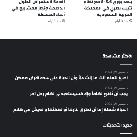
ببعد بؤري 5.6-8 مع نظام
Saudi لاستعراض الحلول
تثبيت بصري في المملكة
الداعمة لإنجاز المشاريع في
العربية السعودية
أنحاء المملكة
منذ 3 أيام
منذ 3 أيام
الأكثر مشاهدة
ديسمبر 21, 2024
‫اصرخ لتعلم أنك ما زلتَ حيّاً وأن الحياة على هذه الأرض ممكن
ديسمبر 21, 2024
يجب أن أخترع نظاماً وإلا فسيستعبدني نظام رجل آخر
ديسمبر 21, 2024
الحياة شعلة إما أن نحترق بنارها أو نطفئها و نعيش في ظلام
جديد التحديثات