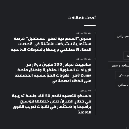
أحدث المقالات
منذ 14 ساعة
لسيبراني
معرض”السعودية تصنع المستقبل” فرصة
استثمارية للشركات الناشئة في قطاعات
الذكاء الاصطناعي وربطها بالشركات العالمية
ة
منذ 18 ساعة
سافيينت تتجاوز 300 مليون دولار من
ياحة و سفر
الإيرادات السنوية المتكررة وتطلق منصة
Zuma لأمن الهويات المؤسسية المعتمدة
برسكي
على الذكاء الاصطناعي
لحساني
منذ يومين
دلسكو للتعهيد تقدم 50 ألف جلسة تدريبية
في قطاع الطيران ضمن خططها لتوسيع
برامجها والاستثمار في تقنيات تدريب القوى
العاملة