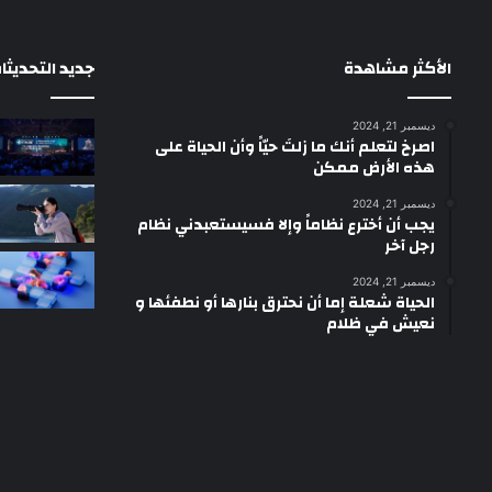
الأكثر مشاهدة
جديد التحديثا
ديسمبر 21, 2024
‫اصرخ لتعلم أنك ما زلتَ حيّاً وأن الحياة على
هذه الأرض ممكن
ديسمبر 21, 2024
يجب أن أخترع نظاماً وإلا فسيستعبدني نظام
رجل آخر
ديسمبر 21, 2024
الحياة شعلة إما أن نحترق بنارها أو نطفئها و
نعيش في ظلام