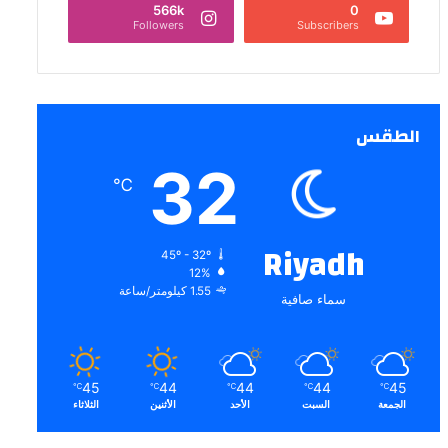
566k
0
Followers
Subscribers
الطقس
32
℃
Riyadh
45º - 32º
12%
1.55 كيلومتر/ساعة
سماء صافية
45
44
44
44
45
℃
℃
℃
℃
℃
الجمعة
السبت
الأحد
الأثنين
الثلاثاء