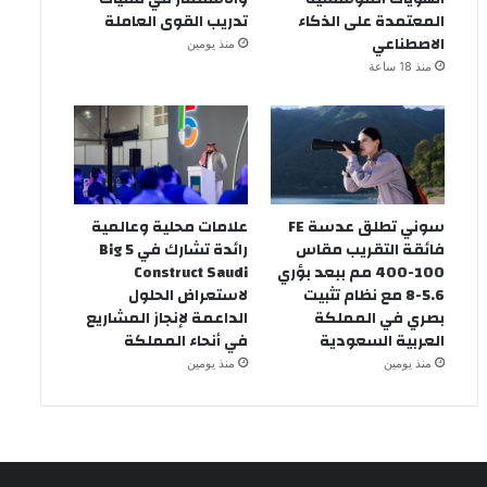
المعتمدة على الذكاء
تدريب القوى العاملة
الاصطناعي
منذ يومين
منذ 18 ساعة
سوني تطلق عدسة FE
علامات محلية وعالمية
فائقة التقريب مقاس
رائدة تشارك في Big 5
100-400 مم ببعد بؤري
Construct Saudi
5.6-8 مع نظام تثبيت
لاستعراض الحلول
بصري في المملكة
الداعمة لإنجاز المشاريع
العربية السعودية
في أنحاء المملكة
منذ يومين
منذ يومين