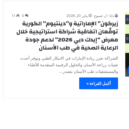
دانا ٱل عسوج
يناير 20, 2026
0
11
زيركون” الإماراتية و”دينتيوم” الكورية
توقّعان اتفاقية شراكة استراتيجية خلال
معرض “إيدك دبي 2026” لدعم جودة
الرعاية الصحية في طب الأسنان
الشراكة تعزز ريادة الإمارات في الابتكار الطبي وتوفر أحدث
تقنيات زراعة الأسنان والحلول الرقمية المتقدمة للأطباء
والمستشفيات طب الأسنان يتصدر…
أكمل القراءة »