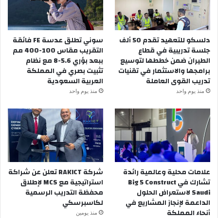
دلسكو للتعهيد تقدم 50 ألف
سوني تطلق عدسة FE فائقة
جلسة تدريبية في قطاع
التقريب مقاس 100-400 مم
الطيران ضمن خططها لتوسيع
ببعد بؤري 5.6-8 مع نظام
برامجها والاستثمار في تقنيات
تثبيت بصري في المملكة
تدريب القوى العاملة
العربية السعودية
منذ يوم واحد
منذ يوم واحد
علامات محلية وعالمية رائدة
شركة RAKICT تعلن عن شراكة
تشارك في Big 5 Construct
استراتيجية مع MCS لإطلاق
Saudi لاستعراض الحلول
محفظة التدريب الرسمية
الداعمة لإنجاز المشاريع في
لكاسبرسكي
أنحاء المملكة
منذ يومين