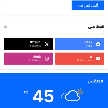
أكمل القراءة »
تابعنا على
62٬984
847k
Followers
Fans
566k
0
Followers
Subscribers
الطقس
45
℃