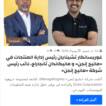
تكنولوجيا
دانا ٱل عسوج
يونيو 9, 2026
0
4
غوريسانكار تشينايان رئيس إدارة المنتجات في
«مانيج إنجن» و مانيكاندان ثانجاراج، نائب رئيس
شركة «مانيج إنجن»
أعلنت شركة «مانيج إنجن» (ManageEngine)، التابعة لمجموعة «زوهو»
(Zoho Corporation) والرائدة في توفير حلول إدارة تقنية المعلومات
للمؤسسات، اليوم عن…
أكمل القراءة »