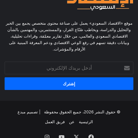
موقع «الاقتصاد السعودي» يعمل على صناعة محتوى متخصص يجمع بين الخبر
والتحليل والدراسة، ويخاطب صُنّاع القرار، والمستثمرين، والمهتمين بالشأن
الاقتصادي السعودي والعالمي، من خلال تقارير معمّقة، وقراءات تحليلية،
وبيانات دقيقة تسهم في رفع الوعي الاقتصادي ودعم المعرفة المبنية على
الأرقام والمؤشرات.
أدخل
بريدك
الإلكتروني
© حقوق النشر 2026، جميع الحقوق محفوظة | تصميم
مبدع
الرئيسية
عن
فريق العمل
فيسبوك
‫X
‫YouTube
انستقرام