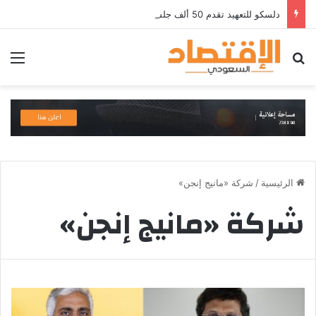
دلسكو للتعهيد تقدم 50 ألف جلسة تدريبية في قطاع الطيران ضمن خططها لتوسيع برامجها والاستثمار في تقنيات تدريب القوى العاملة
بحث عن
الق
الرئيسية
/
شركة «مانيج إنجن»
شركة «مانيج إنجن»