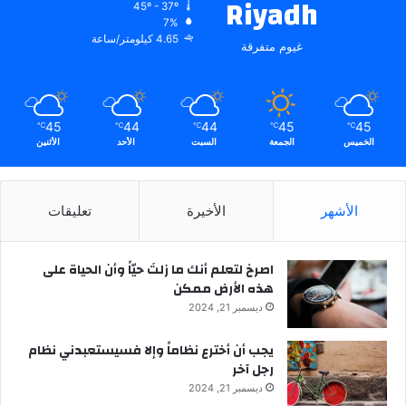
Riyadh
45º - 37º
7%
4.65 كيلومتر/ساعة
غيوم متفرقة
45
44
44
45
45
℃
℃
℃
℃
℃
الخميس
الجمعة
السبت
الأحد
الأثنين
الأشهر
الأخيرة
تعليقات
‫اصرخ لتعلم أنك ما زلتَ حيّاً وأن الحياة على
هذه الأرض ممكن
ديسمبر 21, 2024
يجب أن أخترع نظاماً وإلا فسيستعبدني نظام
رجل آخر
ديسمبر 21, 2024