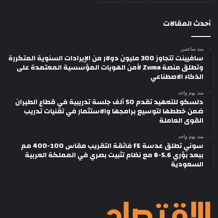
أحدث المقالات
منذ ساعتين
سافيينت تتجاوز 300 مليون دولار من الإيرادات السنوية المتكررة
وتطلق منصة Zuma لأمن الهويات المؤسسية المعتمدة على
الذكاء الاصطناعي
منذ يوم واحد
دلسكو للتعهيد تقدم 50 ألف جلسة تدريبية في قطاع الطيران
ضمن خططها لتوسيع برامجها والاستثمار في تقنيات تدريب
القوى العاملة
منذ يوم واحد
سوني تطلق عدسة FE فائقة التقريب مقاس 100-400 مم
ببعد بؤري 5.6-8 مع نظام تثبيت بصري في المملكة العربية
السعودية