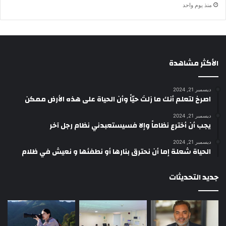
منذ يوم واحد
الأكثر مشاهدة
ديسمبر 21, 2024
‫اصرخ لتعلم أنك ما زلتَ حيّاً وأن الحياة على هذه الأرض ممكن
ديسمبر 21, 2024
يجب أن أخترع نظاماً وإلا فسيستعبدني نظام رجل آخر
ديسمبر 21, 2024
الحياة شعلة إما أن نحترق بنارها أو نطفئها و نعيش في ظلام
جديد التحديثات