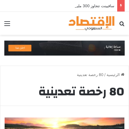
سافيينت تتجاوز 300 مليون دولار من الإيرادات السنوية المتكررة وتطلق منصة Zuma لأمن الهويات المؤسسية المعتمدة على الذكاء الاصطناعي
بحث عن
الق
الرئيسية
/
80 رخصة تعدينية
80 رخصة تعدينية