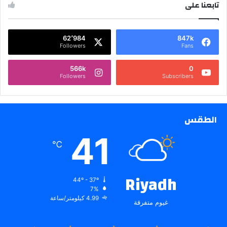
تابعنا على
62٬984
847k
Followers
Fans
566k
0
Followers
Subscribers
الطقس
41
℃
Riyadh
44º - 37º
7%
4.99 كيلومتر/ساعة
غيوم متفرقة