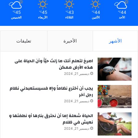
45
45
43
44
44
℃
℃
℃
℃
℃
الأحد
الأثنين
الثلاثاء
الأربعاء
الخميس
الأشهر
الأخيرة
تعليقات
‫اصرخ لتعلم أنك ما زلتَ حيّاً وأن الحياة على
هذه الأرض ممكن
ديسمبر 21, 2024
يجب أن أخترع نظاماً وإلا فسيستعبدني نظام
رجل آخر
ديسمبر 21, 2024
الحياة شعلة إما أن نحترق بنارها أو نطفئها و
نعيش في ظلام
ديسمبر 21, 2024