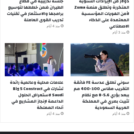
دولار من الإيرادات السنوية
جلسة تدريبية في قطاع
المتكررة وتطلق منصة Zuma
الطيران ضمن خططها لتوسيع
لأمن الهويات المؤسسية
برامجها والاستثمار في تقنيات
المعتمدة على الذكاء
تدريب القوى العاملة
الاصطناعي
منذ 4 أيام
منذ 3 أيام
سوني تطلق عدسة FE فائقة
علامات محلية وعالمية رائدة
التقريب مقاس 100-400 مم
تشارك في Big 5 Construct
ببعد بؤري 5.6-8 مع نظام
Saudi لاستعراض الحلول
تثبيت بصري في المملكة
الداعمة لإنجاز المشاريع في
العربية السعودية
أنحاء المملكة
منذ 4 أيام
منذ 4 أيام