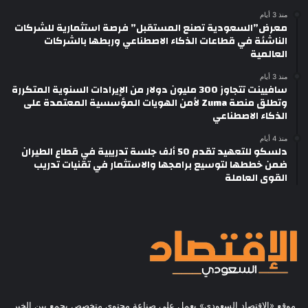
منذ 3 أيام
معرض”السعودية تصنع المستقبل” فرصة استثمارية للشركات
الناشئة في قطاعات الذكاء الاصطناعي وربطها بالشركات
العالمية
منذ 3 أيام
سافيينت تتجاوز 300 مليون دولار من الإيرادات السنوية المتكررة
وتطلق منصة Zuma لأمن الهويات المؤسسية المعتمدة على
الذكاء الاصطناعي
منذ 4 أيام
دلسكو للتعهيد تقدم 50 ألف جلسة تدريبية في قطاع الطيران
ضمن خططها لتوسيع برامجها والاستثمار في تقنيات تدريب
القوى العاملة
موقع «الاقتصاد السعودي» يعمل على صناعة محتوى متخصص يجمع بين الخبر