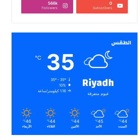
566k
0
Followers
Subscribers
الطقس
35
℃
Riyadh
35º - 35º
10%
1.16 كيلومتر/ساعة
غيوم متفرقة
46
44
44
45
44
℃
℃
℃
℃
℃
السبت
الأحد
الأثنين
الثلاثاء
الأربعاء