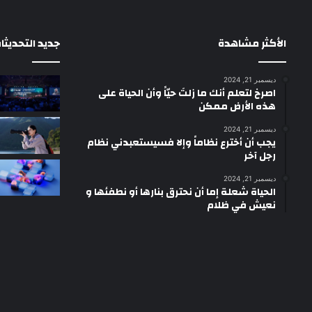
الأكثر مشاهدة
جديد التحديثا
ديسمبر 21, 2024
‫اصرخ لتعلم أنك ما زلتَ حيّاً وأن الحياة على
هذه الأرض ممكن
ديسمبر 21, 2024
يجب أن أخترع نظاماً وإلا فسيستعبدني نظام
رجل آخر
ديسمبر 21, 2024
الحياة شعلة إما أن نحترق بنارها أو نطفئها و
نعيش في ظلام