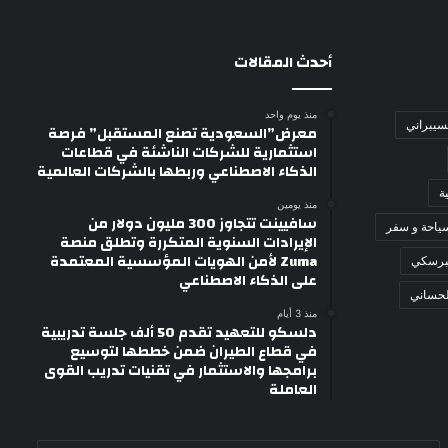
أحدث المقالات
منذ يوم واحد
لسيبراني
معرض”السعودية تصنع المستقبل” فرصة
استثمارية للشركات الناشئة في قطاعات
الذكاء الاصطناعي وربطها بالشركات العالمية
ة
منذ يومين
سافيينت تتجاوز 300 مليون دولار من
ياحة و سفر
الإيرادات السنوية المتكررة وتطلق منصة
Zuma لأمن الهويات المؤسسية المعتمدة
برسكي
على الذكاء الاصطناعي
لحساني
منذ 3 أيام
دلسكو للتعهيد تقدم 50 ألف جلسة تدريبية
في قطاع الطيران ضمن خططها لتوسيع
برامجها والاستثمار في تقنيات تدريب القوى
العاملة