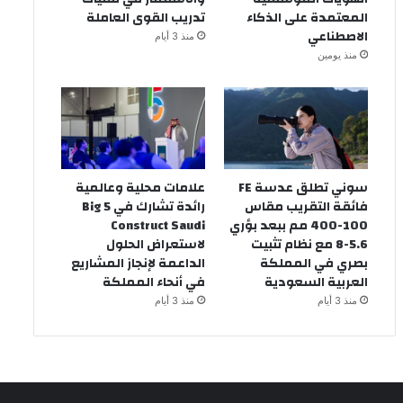
المعتمدة على الذكاء
تدريب القوى العاملة
الاصطناعي
منذ 3 أيام
منذ يومين
سوني تطلق عدسة FE
علامات محلية وعالمية
فائقة التقريب مقاس
رائدة تشارك في Big 5
100-400 مم ببعد بؤري
Construct Saudi
5.6-8 مع نظام تثبيت
لاستعراض الحلول
بصري في المملكة
الداعمة لإنجاز المشاريع
العربية السعودية
في أنحاء المملكة
منذ 3 أيام
منذ 3 أيام