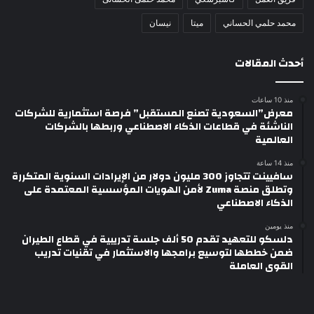
محمد حلمي الحساني
ميتا
نيسان
أحدث المقالات
منذ 10 ساعات
معرض”السعودية تصنع المستقبل” فرصة استثمارية للشركات
الناشئة في قطاعات الذكاء الاصطناعي وربطها بالشركات
العالمية
منذ 14 ساعة
سافيينت تتجاوز 300 مليون دولار من الإيرادات السنوية المتكررة
وتطلق منصة Zuma لأمن الهويات المؤسسية المعتمدة على
الذكاء الاصطناعي
منذ يومين
دلسكو للتعهيد تقدم 50 ألف جلسة تدريبية في قطاع الطيران
ضمن خططها لتوسيع برامجها والاستثمار في تقنيات تدريب
القوى العاملة