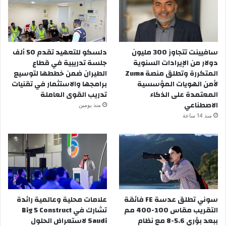
سافيينت تتجاوز 300 مليون
دلسكو للتعهيد تقدم 50 ألف
دولار من الإيرادات السنوية
جلسة تدريبية في قطاع
المتكررة وتطلق منصة Zuma
الطيران ضمن خططها لتوسيع
لأمن الهويات المؤسسية
برامجها والاستثمار في تقنيات
المعتمدة على الذكاء
تدريب القوى العاملة
الاصطناعي
منذ يومين
منذ 14 ساعة
سوني تطلق عدسة FE فائقة
علامات محلية وعالمية رائدة
التقريب مقاس 100-400 مم
تشارك في Big 5 Construct
ببعد بؤري 5.6-8 مع نظام
Saudi لاستعراض الحلول