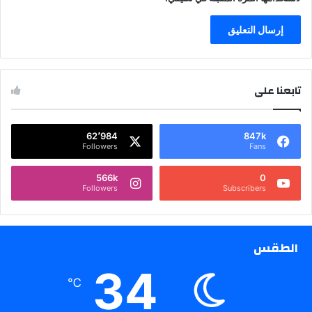
تابعنا على
62٬984
847k
Followers
Fans
566k
0
Followers
Subscribers
الطقس
34
℃