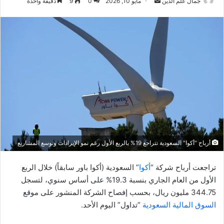
أرسل
جمال علم الدين
مايو 10, 2026
0
9
دقيقة واحدة
بريدا
إلكترونيا
أرباح "أكوا" السعودية تتراجع 19% بالربع الأول رغم نمو الإيرادات وتوسع المشاريع
تراجعت أرباح شركة “
أكوا
” السعودية (أكوا باور سابقاً) خلال الربع
الأول من العام الجاري بنسبة 19.3% على أساس سنوي، لتسجل
344.75 مليون ريال، بحسب إفصاح الشركة المنشور على موقع
السوق المالية السعودية
“تداول” اليوم الأحد.