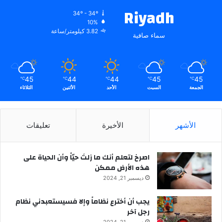
Riyadh
34º - 34º
10%
3.82 كيلومتر/ساعة
سماء صافية
45
44
44
45
45
℃
℃
℃
℃
℃
الجمعة
السبت
الأحد
الأثنين
الثلاثاء
الأشهر
الأخيرة
تعليقات
‫اصرخ لتعلم أنك ما زلتَ حيّاً وأن الحياة على
هذه الأرض ممكن
ديسمبر 21, 2024
يجب أن أخترع نظاماً وإلا فسيستعبدني نظام
رجل آخر