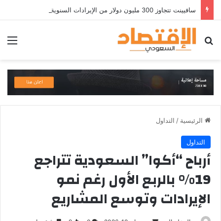
سافيينت تتجاوز 300 مليون دولار من الإيرادات السنوية المتكررة وتطلق منصة Zuma لأمن الهويات المؤسسية المعتمدة على الذكاء الاصطناعي
بحث عن
الق
الرئيسية
/
التداول
التداول
أرباح “أكوا” السعودية تتراجع
19% بالربع الأول رغم نمو
الإيرادات وتوسع المشاريع