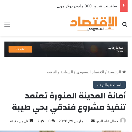
سافيينت تتجاوز 300 مليون دولار من الإيرادات السنوية المتكررة وتطلق منصة Zuma لأمن الهويات المؤسسية المعتمدة على الذكاء الاصطناعي
بحث عن
الق
الرئيسية
/
الاقتصاد السعودي
/
السياحة والترفيه
السياحة والترفيه
أمانة المدينة المنورة تعتمد
تنفيذ مشروع فندقي بحي طيبة
أرسل
جمال علم الدين
مارس 29, 2026
0
7
أقل من دقيقة
بريدا