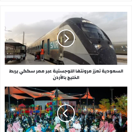
السعودية
تعزز
مرونتها
اللوجستية
عبر
ممر
سككي
يربط
الخليج
السعودية تعزز مرونتها اللوجستية عبر ممر سككي يربط
بالأردن
الخليج بالأردن
دار
وإعمار
تنظّم
فعالية
مجتمعية
بمناسبة
عيد