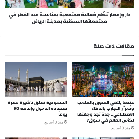
الفطر
في
دار وإعمار تنظّم فعالية مجتمعية بمناسبة عيد الفطر في
مجتمعاتها
مجتمعاتها السكنية بمدينة الرياض
السكنية
بمدينة
الرياض
مقالات ذات صلة
عندما يلتقي السوق بالملعب
السعودية تطلق تأشيرة عمرة
وتُعزَّز التجارب بالذكاء
متعددة الدخول وإقامة 90
الاصطناعي.. جدة تجد وجهتها
يوماً
لكأس العالم في سوق7
منذ 3 أسابيع
منذ 3 أسابيع