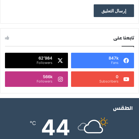
تابعنا على
62٬984
847k
Followers
Fans
566k
0
Followers
Subscribers
الطقس
44
℃