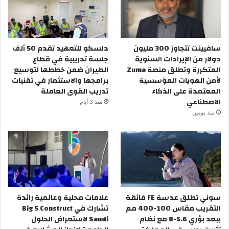
سافيينت تتجاوز 300 مليون
دلسكو للتعهيد تقدم 50 ألف
دولار من الإيرادات السنوية
جلسة تدريبية في قطاع
المتكررة وتطلق منصة Zuma
الطيران ضمن خططها لتوسيع
لأمن الهويات المؤسسية
برامجها والاستثمار في تقنيات
المعتمدة على الذكاء
تدريب القوى العاملة
الاصطناعي
منذ 3 أيام
منذ يومين
سوني تطلق عدسة FE فائقة
علامات محلية وعالمية رائدة
التقريب مقاس 100-400 مم
تشارك في Big 5 Construct
ببعد بؤري 5.6-8 مع نظام
Saudi لاستعراض الحلول