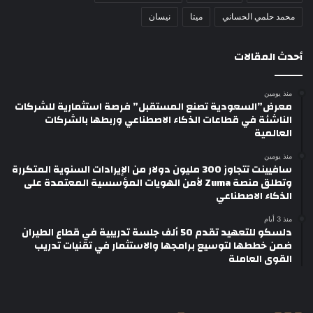
محمد حلمي الحساني
ميتا
نيسان
أحدث المقالات
منذ يومين
معرض”السعودية تصنع المستقبل” فرصة استثمارية للشركات
الناشئة في قطاعات الذكاء الاصطناعي وربطها بالشركات
العالمية
منذ يومين
سافيينت تتجاوز 300 مليون دولار من الإيرادات السنوية المتكررة
وتطلق منصة Zuma لأمن الهويات المؤسسية المعتمدة على
الذكاء الاصطناعي
منذ 3 أيام
دلسكو للتعهيد تقدم 50 ألف جلسة تدريبية في قطاع الطيران
ضمن خططها لتوسيع برامجها والاستثمار في تقنيات تدريب
القوى العاملة