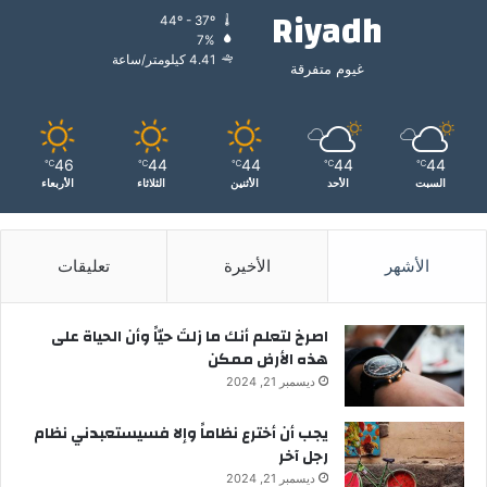
Riyadh
44º - 37º
7%
4.41 كيلومتر/ساعة
غيوم متفرقة
46
44
44
44
44
℃
℃
℃
℃
℃
السبت
الأحد
الأثنين
الثلاثاء
الأربعاء
الأشهر
الأخيرة
تعليقات
‫اصرخ لتعلم أنك ما زلتَ حيّاً وأن الحياة على
هذه الأرض ممكن
ديسمبر 21, 2024
يجب أن أخترع نظاماً وإلا فسيستعبدني نظام
رجل آخر
ديسمبر 21, 2024