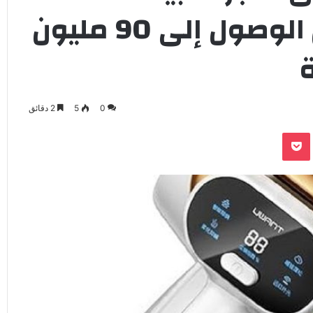
هواوي لتوسيع نطاق الوصول إلى 90 مليون
0
5
2 دقائق
‫Pocket
Odnoklassnik