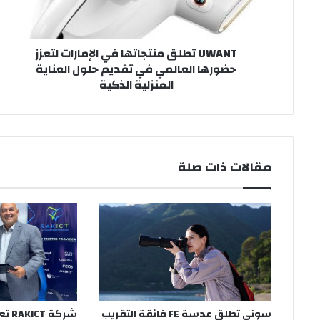
حضورها
العالمي
في
UWANT تطلق منتجاتها في الإمارات لتعزز
تقديم
حضورها العالمي في تقديم حلول العناية
حلول
المنزلية الذكية
العناية
المنزلية
الذكية
مقالات ذات صلة
سوني تطلق عدسة FE فائقة التقريب
شركة