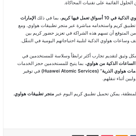
الحلول القائمة على تقنيات المحاكاة.
سواق تعمل فيها كريم
، بما في ذلك
الإمارات
تطبيق كريم واستخدامه مباشرة عبر متجر تطبيقات هواوي. ومع
 من المتوقع أن تسهم هذه الشراكة في تعزيز حضور كريم بين
 وساعات هواوي الذكية لتلبية احتياجاتهم اليومية في التنقّل.
كل وثيق لتقديم تجارب أكثر ترابطاً وسلاسة للمستخدمين في
الساعات الذكية من هواوي
، بما يتيح للمستخدمين حجز الخدمات
هواوي الذرية” (Huawei Atomic Services)
في توفير
يين أثناء تنقلهم.
نطقة، يمكن تحميل تطبيق كريم اليوم عبر
متجر تطبيقات هواوي
.
Odnoklassniki
‫Pocket
مشاركة عبر البريد
طباعة