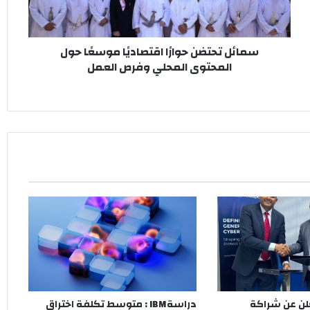
المحتوى
المحلي
وفرص
سمائل تحتضن حوارًا اقتصاديًا موسعًا حول
العمل
المحتوى المحلي وفرص العمل
 RAKICT تعلن عن شراكة
دراسةIBM : متوسط تكلفة اختراق