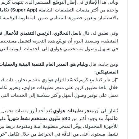
ويأتي هذا الإطلاق في إطار التوسّع المستمر الذي تنتهجه كريم
واحدة من أكثر منصات التطبيقات الشاملة
(Super App)
تكامل
بالاستثمار، وتعزيز حضورها المتنامي ضمن المنظومة الرقمية 
وفي تعليق له، قال
باسل النحلاوي، الرئيس التنفيذي للأعمال ف
المنطقة، ويسعدنا اليوم أن نوسّع هذه التجربة لتشمل مستخدم
في تسهيل وصول مستخدمي هواوي إلى الخدمات اليومية التي يع
ومن جانبه، قال
ويليام هو، المدير العام للتنمية البيئية والع
المستهلكين:
“إن شراكتنا مع كريم تُجسّد التزام هواوي بتقديم تجارب ذات 
خلال إتاحة تطبيق كريم على متجر تطبيقات هواوي، وتعزيز تكامله
نعمل على توفير وصول أسهل وأكثر سلاسة إلى الخدمات التي يع
يُشار إلى أن
متجر تطبيقات هواوي
يُعد أحد أبرز منصات تحميل
عالمياً
، مع وجود أكثر من
580 مليون مستخدم نشط شهرياً
على 
للأجهزة المحمولة، يوفّر المتجر منظومة آمنة ومفتوحة تربط بي
تشمل مستوى أعلى من الدقّة في الخرائط من خلال تكامل
“خرا