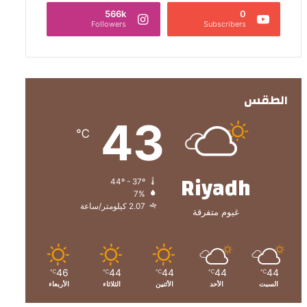
566k
0
Followers
Subscribers
الطقس
43
℃
Riyadh
44º - 37º
7%
2.07 كيلومتر/ساعة
غيوم متفرقة
46
44
44
44
44
℃
℃
℃
℃
℃
السبت
الأحد
الأثنين
الثلاثاء
الأربعاء