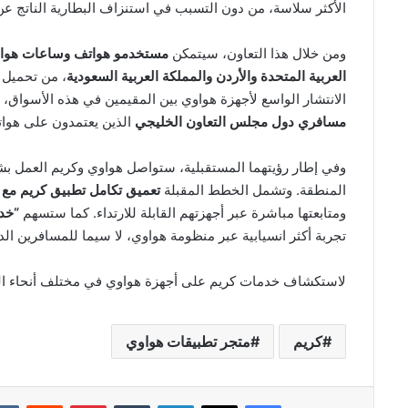
الأكثر سلاسة، من دون التسبب في استنزاف البطارية الناتج عن 
ومن خلال هذا التعاون، سيتمكن
مستخدمو هواتف وساعات هواوي الذكية في 10 أ
العربية المتحدة والأردن والمملكة العربية السعودية
، من تحميل 
الانتشار الواسع لأجهزة هواوي بين المقيمين في هذه الأسواق،
مسافري دول مجلس التعاون الخليجي
الذين يعتمدون على هواتف
وفي إطار رؤيتهما المستقبلية، ستواصل هواوي وكريم العمل بش
المنطقة. وتشمل الخطط المقبلة
تعميق تكامل تطبيق كريم مع 
ومتابعتها مباشرة عبر أجهزتهم القابلة للارتداء. كما ستسهم
“خدمات 
تجربة أكثر انسيابية عبر منظومة هواوي، لا سيما للمسافرين الدول
لاستكشاف خدمات كريم على أجهزة هواوي في مختلف أنحاء الم
كريم
متجر تطبيقات هواوي
فيسبوك
‫X
لينكدإن
بينتيريست