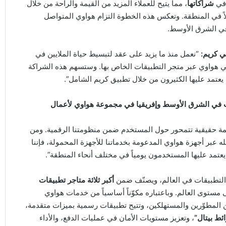
 في
شراكاتها
، مما يتيح للعملاء المزيد من القيمة والراحة من خلال
اً في المنطقة. وتعكس هذه الخطوة التزام هواوي المتواصل
في الشرق الأوسط.
ي كريم:
“نعمل منذ ما يزيد على عقد لتبسيط حياة الملايين في
ي هواوي عبر متجر التطبيقات الخاص بها. وستسهم هذه الشراكة
تمد عليها الكثيرون من خلال تطبيق كريم الشامل”.
مليات في الشرق الأوسط وإفريقيا في مجموعة هواوي لأعمال
قيمة حقيقية تتمحور حول المستخدم ضمن منظومتنا الرقمية. ومن
 عبر أجهزة هواوي المدعومة بخدماتنا للأجهزة المحمولة، فإننا
تمد عليها المستخدمون يومياً في مختلف أنحاء المنطقة”.
 التطبيقات في العالم، ويصنّف ضمن
أكبر ثلاثة متاجر تطبيقات
مستوى العالم. وباعتباره مكوّناً أساسياً من خدمات هواوي
ن المطوّرين والمستهلكين، وتتيح تطبيقات رسمية بميزات متقدمة،
ئط بيتال”
، وتعزيز مستويات الأمان في عمليات الدفع، والأداء