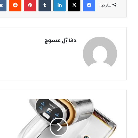
شاركها
دانا ٱل عسوج
UWANT
تطلق
منتجاتها
في
الإمارات
لتعزز