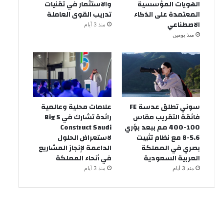
الهويات المؤسسية
والاستثمار في تقنيات
المعتمدة على الذكاء
تدريب القوى العاملة
الاصطناعي
منذ 3 أيام
منذ يومين
سوني تطلق عدسة FE
علامات محلية وعالمية
فائقة التقريب مقاس
رائدة تشارك في Big 5
100-400 مم ببعد بؤري
Construct Saudi
5.6-8 مع نظام تثبيت
لاستعراض الحلول
بصري في المملكة
الداعمة لإنجاز المشاريع
العربية السعودية
في أنحاء المملكة
منذ 3 أيام
منذ 3 أيام