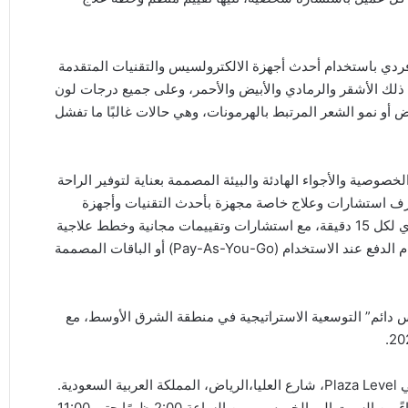
فردي باستخدام أحدث أجهزة الالكترولسيس والتقنيات المتقدمة
 ذلك الأشقر والرمادي والأبيض والأحمر، وعلى جميع درجات لون
ايض أو نمو الشعر المرتبط بالهرمونات، وهي حالات غالبًا ما تفشل
لخصوصية والأجواء الهادئة والبيئة المصممة بعناية لتوفير الراحة
غرف استشارات وعلاج خاصة مجهزة بأحدث التقنيات وأجهزة
الإلكتروليسس المتقدمة. تبدأ باقات العلاج من 200 ريال سعودي لكل 15 دقيقة، مع استشارات وتقييمات مجانية وخطط علاجية
مخصصة لتلبية الاحتياجات الفردية. كما يمكن للعملاء اختيار نظام الدفع عند الاستخدام (Pay-As-You-Go) أو الباقات المصممة
س دائم” التوسعية الاستراتيجية في منطقة الشرق الأوسط، مع
يقع “فرلس دائم” فرع الرياض في مركز الفيصلية، الطابق الثاني Plaza Level، شارع العليا،الرياض، المملكة العربية السعودية.
ويستقبل العملاء يوميًا من الساعة 10:30 صباحًا حتى 9:00 مساءً من السبت إلى الخميس، ومن الساعة 2:00 ظهرًا حتى 11:00