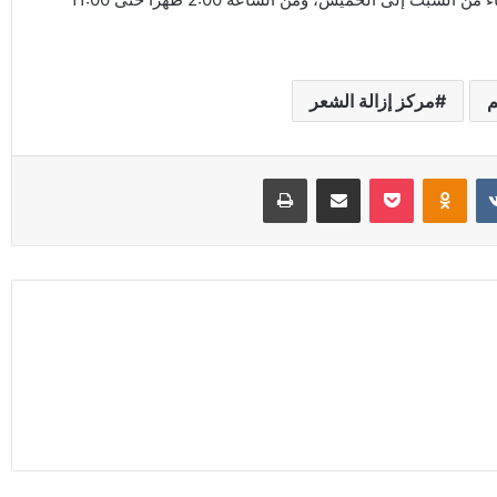
م
مركز إزالة الشعر
Odnoklassniki
‫Pocket
مشاركة عبر البريد
طباعة