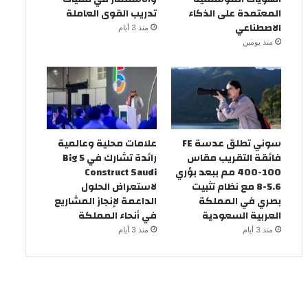
المعتمدة على الذكاء
تدريب القوى العاملة
الاصطناعي
منذ 3 أيام
منذ يومين
سوني تطلق عدسة FE
علامات محلية وعالمية
فائقة التقريب مقاس
رائدة تشارك في Big 5
100-400 مم ببعد بؤري
Construct Saudi
5.6-8 مع نظام تثبيت
لاستعراض الحلول
بصري في المملكة
الداعمة لإنجاز المشاريع
العربية السعودية
في أنحاء المملكة
منذ 3 أيام
منذ 3 أيام