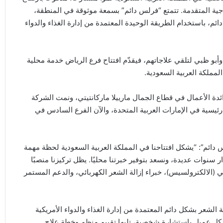
اجية المتقدمة. تتمتع “فرلس دائم” بسمعة موثوقة في المنطقة،
ائم، باستخدام الطريقة الوحيدة المعتمدة من إدارة الغذاء والدواء
ي وأبو ظبي لتلقي علاجاتهم، فيقدّم افتتاح فرع الرياض خدمة محلية
مملكة العربية السعودية.
تجارية “فرلس دائم” في عام 2016 على يد رائدة الأعمال في قطاع الجمال مارييلا ماركانتيتي، ونمت الشركة
سية في الإمارات العربية المتحدة، والآن الفرع السادس في
لس دائم”: “يشكل افتتاحنا في المملكة العربية السعودية لحظة مهمة
ار سنوات عديدة، ونسعد بتوفير خبرتنا محليًا. يظل تركيزنا منصبًا
الالكترولسيس)، خبراء إزالة الشعر الكهربائي، والدعم المستمر
 الشعر بشكل دائم المعتمدة من إدارة الغذاء والدواء الأمريكية
يبدأ كل عميل باستشارة شخصية، تليها تقييم منظم وخطة علاج