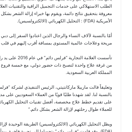
الطلب الاستهلاكي على خدمات التجميل الراقية والتقنيات العل
معروفة بتحقيق نتائج دائمة، ويقوم بها خبراء إزالة الشعر بشكل د
الأمريكية (FDA) : التحليل الكهربائي (الالكترولسيس).
أمّا بالنسبة لآلاف النساء والرجال الذين اعتادوا السفر إلى دب
مريحة وعلاجات عالمية المستوى بمسافة أقرب إليهم في قلب ال
تأسست العلامة ال
من غرفة علاج واحدة لتصبح ذات حضور دولي، مع خمسة فروع رئي
المملكة العربية السعودية.
وتعليقاً قالت مارييلا ماركانتيتي، الرئيس التنفيذي لشركة “فر
بالنسبة لنا. لقد شهدنا طلبًا قويًا من العملاء السعوديين على مد
على تقديم خطط علاج مخصصة، أفضل تقنيات التحليل الكهربائي (
للعملاء طوال رحلتهم لإزالة الشعر بشكل دائم.”
ويظل التحليل الكهربائي (الالكترولسيس) الطريقة الوحيدة لإزالة
(FDA)، وقد قامت “فرلس دائم” بتحويلها إلى تجربة فاخرة. 