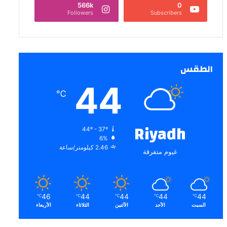
566k
0
Followers
Subscribers
الطقس
44
℃
Riyadh
44º - 37º
6%
2.46 كيلومتر/ساعة
غيوم متفرقة
46
44
44
44
44
℃
℃
℃
℃
℃
السبت
الأحد
الأثنين
الثلاثاء
الأربعاء