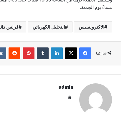
مساءً يوم الجمعة.
الاكترولسيس
التحليل الكهربائي
فرلس دائ
فيسبوك
‫X
لينكدإن
بينتيريست
شاركها
admin
موقع
الويب