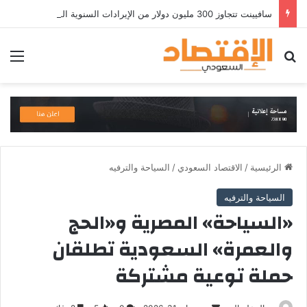
سافيينت تتجاوز 300 مليون دولار من الإيرادات السنوية المتكررة وتطلق منصة Zuma لأمن الهويات المؤسسية المعتمدة على الذكاء الاصطناعي
بحث عن
الق
الرئيسية
/
الاقتصاد السعودي
/
السياحة والترفيه
السياحة والترفيه
«السياحة» المصرية و«الحج
والعمرة» السعودية تطلقان
حملة توعية مشتركة