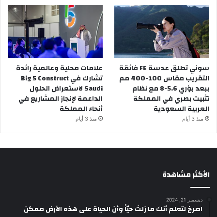
سوني تطلق عدسة FE فائقة
علامات محلية وعالمية رائدة
التقريب مقاس 100-400 مم
تشارك في Big 5 Construct
ببعد بؤري 5.6-8 مع نظام
Saudi لاستعراض الحلول
تثبيت بصري في المملكة
الداعمة لإنجاز المشاريع في
العربية السعودية
أنحاء المملكة
منذ 3 أيام
منذ 3 أيام
الأكثر مشاهدة
ديسمبر 21, 2024
‫اصرخ لتعلم أنك ما زلتَ حيّاً وأن الحياة على هذه الأرض ممكن