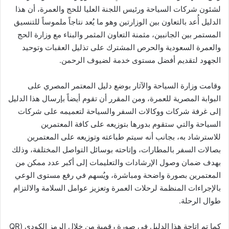
لشئون شركات السياحة ورئيس اللجنة العليا للحج والعمرة، أن هذا
الدليل أُعد بالتعاون بين الوزارتين وهو ما يُعد نتاجاً ملموساً للتنسيق
المستمر بين الجانبين، مثمنة التعاون المثمر والبناء مع وزارة الحج
والعمرة السعودية والحرص المشترك على تذليل العقبات وتوحيد
الجهود لتقديم أفضل مستوى خدمة لضيوف الرحمن.
وقامت وزارة السياحة والآثار بوضع دليل المعتمر المصري على
البوابة المصرية للعمرة، ومن المقرر أن تقوم أيضاً بإرسال هذا الدليل
إلى غرفة شركات ووكالات السفر والسياحة لتعميمه على شركات
السياحة والتي ستقوم بدورها بتوزيعه على كافة المعتمرين
للاسترشاد به، بجانب أنه سيتم طباعته وتوزيعه على المعتمرين
بصالات السفر بالمطارات، وإتاحته بوسائل التواصل المختلفة، وذلك
بهدف ضمان وصول الإرشادات والتعليمات إلى أكبر عدد ممكن من
المعتمرين بصورة واضحة ومباشرة، ويُسهم في رفع مستوى الوعي
بالإجراءات المنظمة لرحلات العمرة وتعزيز عوامل السلامة والالتزام
طوال الرحلة.
كما تم إتاحة هذا الدليل في صورة رقمية من خلال الرمز الكودي (QR