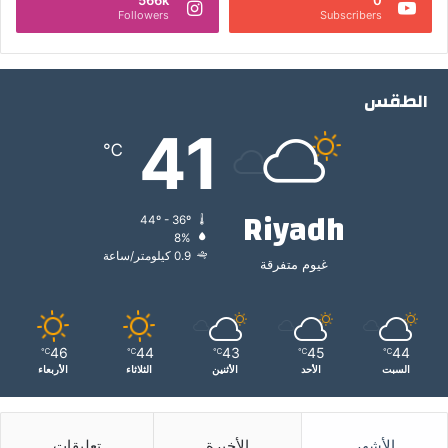
566k
0
Followers
Subscribers
الطقس
41
℃
Riyadh
44º - 36º
8%
0.9 كيلومتر/ساعة
غيوم متفرقة
46
44
43
45
44
℃
℃
℃
℃
℃
السبت
الأحد
الأثنين
الثلاثاء
الأربعاء
الأشهر
الأخيرة
تعليقات