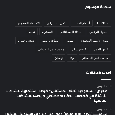
سحابة الوسوم
HONOR
أسعار الذهب
الأمن السيبراني
الاقتصاد السعودي
التحول الرقمي
الذكاء الاصطناعي
المحتوى
تقنية
سوق الأسهم السعودية
سوني
سياحة و سفر
صحة و جمال
فريق العمل
كاسبرسكي
محمد حلمى الحسانى
محمد حلمي الحساني
ميتا
نيسان
أحدث المقالات
منذ يومين
معرض”السعودية تصنع المستقبل” فرصة استثمارية للشركات
الناشئة في قطاعات الذكاء الاصطناعي وربطها بالشركات
العالمية
منذ يومين
سافيينت تتجاوز 300 مليون دولار من الإيرادات السنوية المتكررة