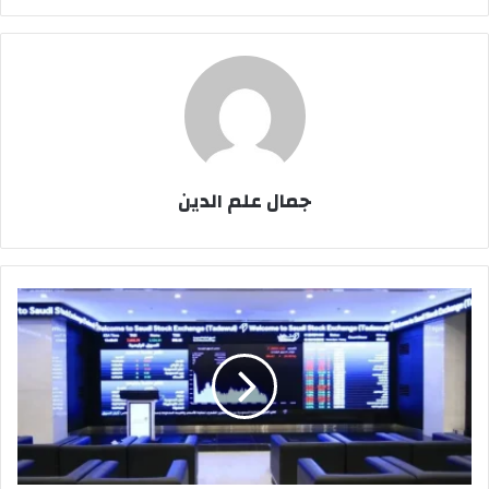
جمال علم الدين
خبراء:
فتح
السوق
السعودية
للأجانب
يعزز
السيولة
ويغير
خريطة