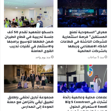
و
C8L
والطراز
الرائد
X11L
معرض”السعودية تصنع
دلسكو للتعهيد تقدم 50 ألف
المستقبل” فرصة استثمارية
جلسة تدريبية في قطاع الطيران
للشركات الناشئة في قطاعات
ضمن خططها لتوسيع برامجها
الذكاء الاصطناعي وربطها
والاستثمار في تقنيات تدريب
بالشركات العالمية
القوى العاملة
منذ 5 ساعات
منذ يوم واحد
علامات محلية وعالمية رائدة
مجموعة أباريل تحتفي بإطلاق
تشارك في Big 5 Construct
تطبيق آيڤي بالتزامن مع حملة
Saudi لاستعراض الحلول
العودة إلى المدارس