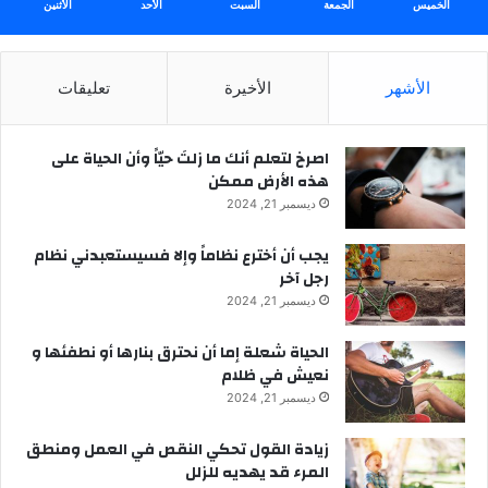
الخميس
الجمعة
السبت
الأحد
الأثنين
الأشهر
الأخيرة
تعليقات
‫اصرخ لتعلم أنك ما زلتَ حيّاً وأن الحياة على
هذه الأرض ممكن
ديسمبر 21, 2024
يجب أن أخترع نظاماً وإلا فسيستعبدني نظام
رجل آخر
ديسمبر 21, 2024
الحياة شعلة إما أن نحترق بنارها أو نطفئها و
نعيش في ظلام
ديسمبر 21, 2024
زيادة القول تحكي النقص في العمل ومنطق
المرء قد يهديه للزلل