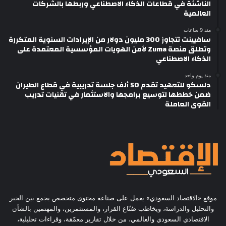
الناشئة في قطاعات الذكاء الاصطناعي وربطها بالشركات
العالمية
منذ 9 ساعات
سافيينت تتجاوز 300 مليون دولار من الإيرادات السنوية المتكررة
وتطلق منصة Zuma لأمن الهويات المؤسسية المعتمدة على
الذكاء الاصطناعي
منذ يوم واحد
دلسكو للتعهيد تقدم 50 ألف جلسة تدريبية في قطاع الطيران
ضمن خططها لتوسيع برامجها والاستثمار في تقنيات تدريب
القوى العاملة
موقع «الاقتصاد السعودي» يعمل على صناعة محتوى متخصص يجمع بين الخبر
والتحليل والدراسة، ويخاطب صُنّاع القرار، والمستثمرين، والمهتمين بالشأن
الاقتصادي السعودي والعالمي، من خلال تقارير معمّقة، وقراءات تحليلية،