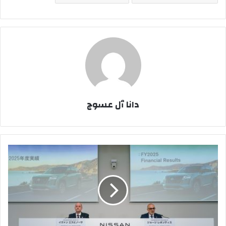
دانا ٱل عسوج
نيسان
تعلن
عن
نتائجها
للسنة
المالية
2025