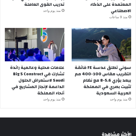
المعتمدة على الذكاء
تدريب القوى العاملة
الاصطناعي
منذ يوم واحد
منذ 9 ساعات
سوني تطلق عدسة FE فائقة
علامات محلية وعالمية رائدة
التقريب مقاس 100-400 مم
تشارك في Big 5 Construct
ببعد بؤري 5.6-8 مع نظام
Saudi لاستعراض الحلول
تثبيت بصري في المملكة
الداعمة لإنجاز المشاريع في
العربية السعودية
أنحاء المملكة
منذ يوم واحد
منذ يوم واحد
الأكثر مشاهدة