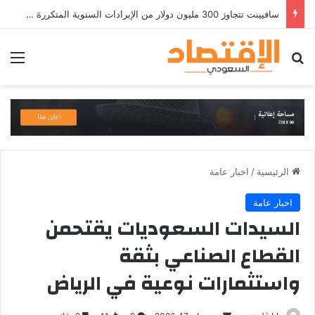
سافيينت تتجاوز 300 مليون دولار من الإيرادات السنوية المتكررة وتطلق منصة Zuma لأمن الهويات المؤسسية المعتمدة على الذكاء الاصطناعي
بحث عن
الق
الرئيسية
/
اخبار عامة
اخبار عامة
السيدات السعوديات يقتحمن
القطاع الصناعي بثقة
واستثمارات نوعية في الرياض