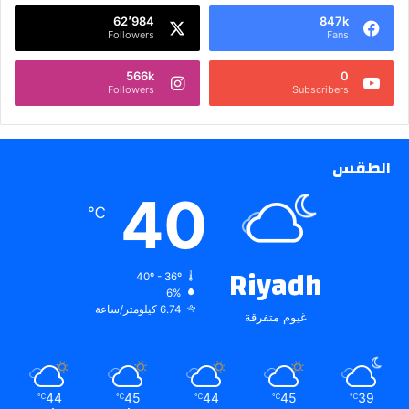
62٬984
847k
Followers
Fans
566k
0
Followers
Subscribers
الطقس
40
℃
Riyadh
40º - 36º
6%
6.74 كيلومتر/ساعة
غيوم متفرقة
44
45
44
45
39
℃
℃
℃
℃
℃