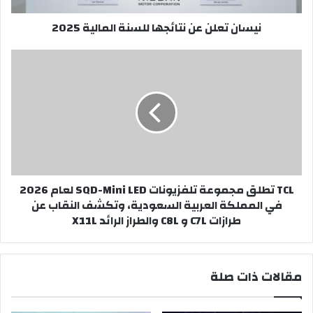
نيسان تعلن عن نتائجها للسنة المالية 2025
TCL
تطلق
مجموعة
تلفزيونات
SQD-
Mini
LED
لعام
2026
TCL تطلق مجموعة تلفزيونات SQD-Mini LED لعام 2026
في
في المملكة العربية السعودية، وتكشف النقاب عن
المملكة
طرازات C7L و C8L والطراز الرائد X11L
العربية
السعودية،
وتكشف
النقاب
مقالات ذات صلة
عن
طرازات
C7L