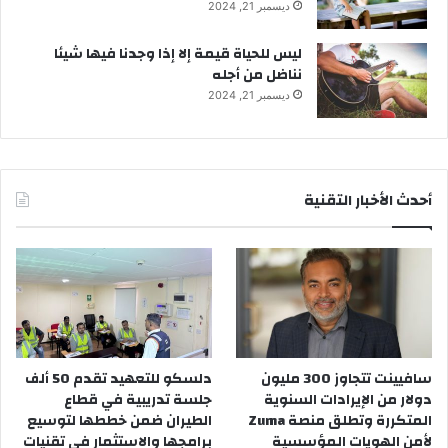
ديسمبر 21, 2024
ليس للحياة قيمة إلا إذا وجدنا فيها شيئا
نناضل من أجله
ديسمبر 21, 2024
أحدث الأخبار التقنية
سافيينت تتجاوز 300 مليون
دلسكو للتعهيد تقدم 50 ألف
دولار من الإيرادات السنوية
جلسة تدريبية في قطاع
المتكررة وتطلق منصة Zuma
الطيران ضمن خططها لتوسيع
لأمن الهويات المؤسسية
برامجها والاستثمار في تقنيات