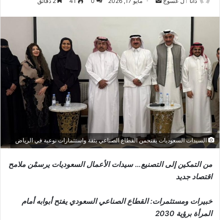
أرسل
دانا ٱل عسوج
مايو 17, 2026
0
41
2 دقائق
بريدا
إلكترونيا
السيدات السعوديات يقتحمن القطاع الصناعي بثقة واستثمارات نوعية في الرياض
من التمكين إلى التصنيع… سيدات الأعمال السعوديات يرسمْن ملامح
اقتصاد جديد
خبيرات ومستثمرات: القطاع الصناعي السعودي يفتح أبوابه أمام
المرأة برؤية 2030