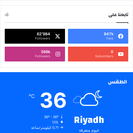
تابعنا على
62٬984
847k
Followers
Fans
566k
0
Followers
Subscribers
الطقس
36
℃
Riyadh
36º - 36º
13%
0.71 كيلومتر/ساعة
غيوم متفرقة