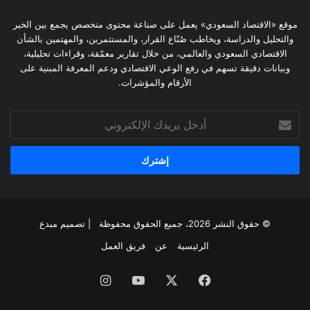
موقع «الاقتصاد السعودي» يعمل على صناعة محتوى متخصص يجمع بين الخبر
والتحليل والدراسة، ويخاطب صُنّاع القرار، والمستثمرين، والمهتمين بالشأن
الاقتصادي السعودي والعالمي، من خلال تقارير معمّقة، وقراءات تحليلية،
وبيانات دقيقة تسهم في رفع الوعي الاقتصادي ودعم المعرفة المبنية على
الأرقام والمؤشرات.
أدخل
بريدك
الإلكتروني
© حقوق النشر 2026، جميع الحقوق محفوظة | تصميم
مبدع
الرئيسية
عن
فريق العمل
فيسبوك
‫X
‫YouTube
انستقرام