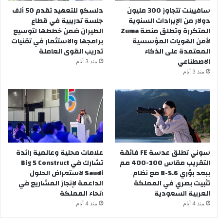
سافيينت تتجاوز 300 مليون
دلسكو للتعهيد تقدم 50 ألف
دولار من الإيرادات السنوية
جلسة تدريبية في قطاع
المتكررة وتطلق منصة Zuma
الطيران ضمن خططها لتوسيع
لأمن الهويات المؤسسية
برامجها والاستثمار في تقنيات
المعتمدة على الذكاء
تدريب القوى العاملة
الاصطناعي
منذ 3 أيام
منذ 3 أيام
سوني تطلق عدسة FE فائقة
علامات محلية وعالمية رائدة
التقريب مقاس 100-400 مم
تشارك في Big 5 Construct
ببعد بؤري 5.6-8 مع نظام
Saudi لاستعراض الحلول
تثبيت بصري في المملكة
الداعمة لإنجاز المشاريع في
العربية السعودية
أنحاء المملكة
منذ 4 أيام
منذ 4 أيام