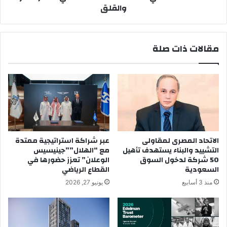
والقلق
مقالات ذات صلة
الاتحاد المصرى لمقاولى
عبر شراكة استراتيجية ممتدة
التشييد والبناء يستهدف تأهيل
مع “الهلال””جينيسيس
50 شركة لدخول السوق
الوعلان” تعزز حضورها في
السعودية
القطاع الرياضي
منذ 3 أسابيع
يونيو 27, 2026