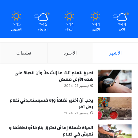
45
45
44
44
44
℃
℃
℃
℃
℃
الأحد
الأثنين
الثلاثاء
الأربعاء
الخميس
الأشهر
الأخيرة
تعليقات
‫اصرخ لتعلم أنك ما زلتَ حيّاً وأن الحياة على
هذه الأرض ممكن
ديسمبر 21, 2024
يجب أن أخترع نظاماً وإلا فسيستعبدني نظام
رجل آخر
ديسمبر 21, 2024
الحياة شعلة إما أن نحترق بنارها أو نطفئها و
نعيش في ظلام