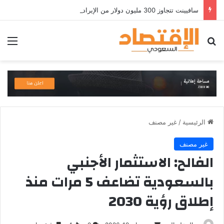
سافيينت تتجاوز 300 مليون دولار من الإيرادات السنوية المتكررة وتطلق منصة Zuma لأمن الهويات المؤسسية المعتمدة على الذكاء الاصطناعي
بحث عن
الق
الرئيسية
/
غير مصنف
غير مصنف
الفالح: الاستثمار الأجنبي
بالسعودية تضاعف 5 مرات منذ
إطلاق رؤية 2030