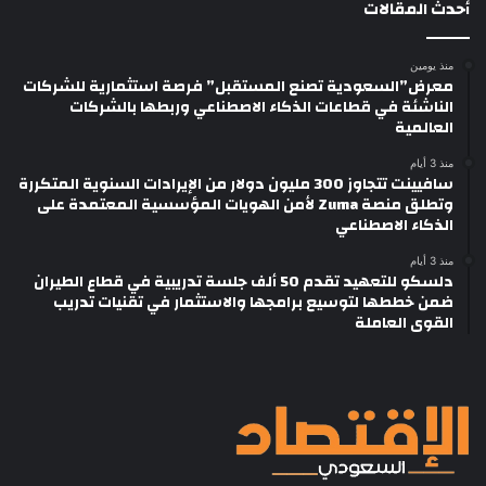
أحدث المقالات
منذ يومين
معرض”السعودية تصنع المستقبل” فرصة استثمارية للشركات
الناشئة في قطاعات الذكاء الاصطناعي وربطها بالشركات
العالمية
منذ 3 أيام
سافيينت تتجاوز 300 مليون دولار من الإيرادات السنوية المتكررة
وتطلق منصة Zuma لأمن الهويات المؤسسية المعتمدة على
الذكاء الاصطناعي
منذ 3 أيام
دلسكو للتعهيد تقدم 50 ألف جلسة تدريبية في قطاع الطيران
ضمن خططها لتوسيع برامجها والاستثمار في تقنيات تدريب
القوى العاملة