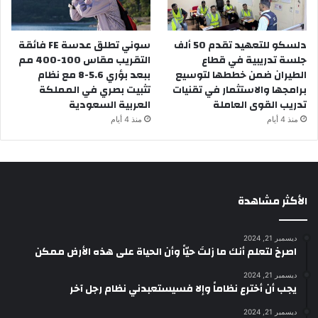
دلسكو للتعهيد تقدم 50 ألف
سوني تطلق عدسة FE فائقة
جلسة تدريبية في قطاع
التقريب مقاس 100-400 مم
الطيران ضمن خططها لتوسيع
ببعد بؤري 5.6-8 مع نظام
برامجها والاستثمار في تقنيات
تثبيت بصري في المملكة
تدريب القوى العاملة
العربية السعودية
منذ 4 أيام
منذ 4 أيام
الأكثر مشاهدة
ديسمبر 21, 2024
‫اصرخ لتعلم أنك ما زلتَ حيّاً وأن الحياة على هذه الأرض ممكن
ديسمبر 21, 2024
يجب أن أخترع نظاماً وإلا فسيستعبدني نظام رجل آخر
ديسمبر 21, 2024