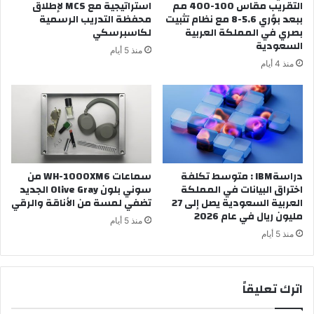
التقريب مقاس 100-400 مم
استراتيجية مع MCS لإطلاق
ببعد بؤري 5.6-8 مع نظام تثبيت
محفظة التدريب الرسمية
بصري في المملكة العربية
لكاسبرسكي
السعودية
منذ 5 أيام
منذ 4 أيام
دراسةIBM : متوسط تكلفة
سماعات WH-1000XM6 من
اختراق البيانات في المملكة
سوني بلون Olive Gray الجديد
العربية السعودية يصل إلى 27
تضفي لمسة من الأناقة والرقي
مليون ريال في عام 2026
منذ 5 أيام
منذ 5 أيام
اترك تعليقاً