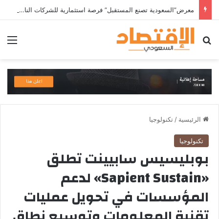
معرض”السعودية تصنع المستقبل” فرصة استثمارية للشركات الناشئة في قطاعات الذكاء الاصطناعي وربطها بالشركات العالمية
بحث عن
الق
الرئيسية
/
تكنولوجيا
تكنولوجيا
بوبليسيس سابيينت تطلق
«Sapient Sustain» لدعم
المؤسسات في تحويل عمليات
تقنية المعلومات وتوسيع نطاق