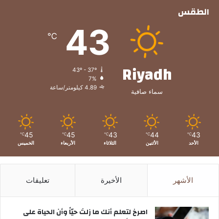
الطقس
43
℃
Riyadh
43º - 37º
7%
4.89 كيلومتر/ساعة
سماء صافية
45
45
43
44
43
℃
℃
℃
℃
℃
الأحد
الأثنين
الثلاثاء
الأربعاء
الخميس
الأشهر
الأخيرة
تعليقات
‫اصرخ لتعلم أنك ما زلتَ حيّاً وأن الحياة على