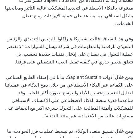
للعملاء. وقد تم الاستفادة من Sapient Sustain لنشر قدرات
مدفوعة بالذكاء الاصطناعي لتحديد المشكلات عالية التأثير ومعالجتها
بشكل استباقي، بما يساعد على حماية الإيرادات ومنع تعطل
الخدمات.
وفي هذا السياق، قالت شيزوكا هيراكاوا، الرئيس التنفيذي والرئيس
التنفيذي للرقمنة والمعلومات في شركة نيسان للسيارات: “لا تقتصر
عملية التحول في نيسان على إدخال تقنيات جديدة فحسب، بل
تتعلق بتغيير جذري في كيفية تقليل العبء التشغيلي على فرقنا.
ومن خلال أدوات Sapient Sustain، بدأنا في إضفاء الطابع الصناعي
على الكفاءة عبر الذكاء الاصطناعي من خلال دمج الذكاء في عملياتنا
لتقليل التعقيد وتحسين الأداء والتوسع بصورة أكثر فاعلية. وقد
ساعدتنا قدرة منصة الذكاء الاصطناعي على الاكتشاف الاستباقي
للمشكلات وأتمتة المعالجة على التحرك بسرعة أكبر مع الحفاظ على
مستويات عالية من الاعتمادية عبر بيئتنا التقنية”.
ومن خلال تنسيق متعدد الوكلاء، تم تبسيط عمليات فرز الحوادث، ما