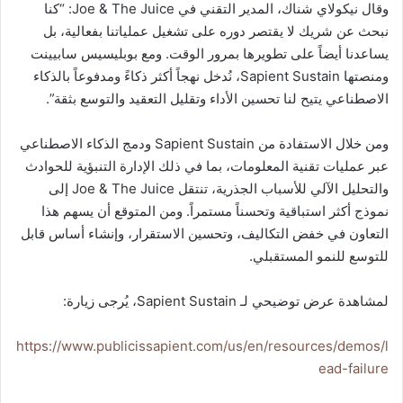
وقال نيكولاي شناك، المدير التقني في Joe & The Juice: “كنا
نبحث عن شريك لا يقتصر دوره على تشغيل عملياتنا بفعالية، بل
يساعدنا أيضاً على تطويرها بمرور الوقت. ومع بوبليسيس سابيينت
ومنصتها Sapient Sustain، نُدخل نهجاً أكثر ذكاءً ومدفوعاً بالذكاء
الاصطناعي يتيح لنا تحسين الأداء وتقليل التعقيد والتوسع بثقة”.
ومن خلال الاستفادة من Sapient Sustain ودمج الذكاء الاصطناعي
عبر عمليات تقنية المعلومات، بما في ذلك الإدارة التنبؤية للحوادث
والتحليل الآلي للأسباب الجذرية، تنتقل Joe & The Juice إلى
نموذج أكثر استباقية وتحسناً مستمراً. ومن المتوقع أن يسهم هذا
التعاون في خفض التكاليف، وتحسين الاستقرار، وإنشاء أساس قابل
للتوسع للنمو المستقبلي.
لمشاهدة عرض توضيحي لـ Sapient Sustain، يُرجى زيارة:
https://www.publicissapient.com/us/en/resources/demos/l
ead-failure