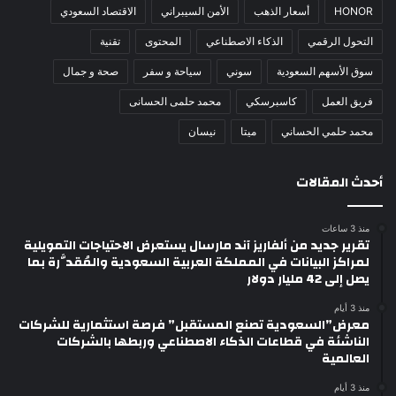
HONOR
أسعار الذهب
الأمن السيبراني
الاقتصاد السعودي
التحول الرقمي
الذكاء الاصطناعي
المحتوى
تقنية
سوق الأسهم السعودية
سوني
سياحة و سفر
صحة و جمال
فريق العمل
كاسبرسكي
محمد حلمى الحسانى
محمد حلمي الحساني
ميتا
نيسان
أحدث المقالات
منذ 3 ساعات
تقرير جديد من ألفاريز آند مارسال يستعرض الاحتياجات التمويلية
لمراكز البيانات في المملكة العربية السعودية والمُقدَّرة بما
يصل إلى 42 مليار دولار
منذ 3 أيام
معرض”السعودية تصنع المستقبل” فرصة استثمارية للشركات
الناشئة في قطاعات الذكاء الاصطناعي وربطها بالشركات
العالمية
منذ 3 أيام