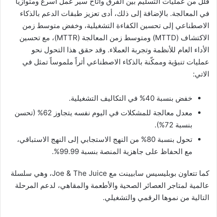
قلّل من عمليات التسليم بين الفرق وأتاح سير عمل أسرع ومتوازياً
في المعالجة. بالإضافة إلى ذلك، أدى تعزيز طبقات الدعم بالذكاء
الاصطناعي إلى تحسين الكفاءة التشغيلية، وخفض متوسط زمن
الاكتشاف (MTTD) ومتوسط زمن المعالجة (MTTR)، مع تحسين
الأداء العام للأنظمة وتجربة العملاء. وقد حقق هذا التحول نحو
عمليات تنبؤية وممكّنة بالذكاء الاصطناعي أثراً ملموساً تمثل في
الاتي:
خفض بنسبة 40% في التكاليف التشغيلية.
معدل معالجة للمشكلات في اليوم نفسه يتجاوز 62% (تحسن
بنسبة 72%).
تحول بنسبة 80% من النهج الاستجابي إلى النهج الاستباقي،
مع الحفاظ على جاهزية المنصة بنسبة 99.99%.
كما تتعاون بوبليسيس سابيينت مع Joe & The Juice، وهي سلسلة
عالمية لمتاجر العصائر الصحية والأطعمة والمقاهي، لدعم المرحلة
التالية من نموها الرقمي والتشغيلي.