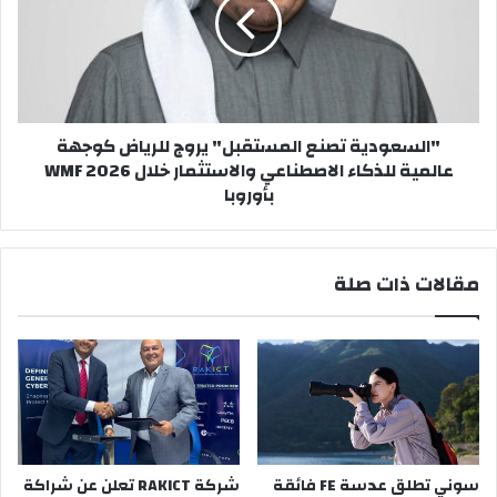
يروج
للرياض
كوجهة
عالمية
للذكاء
الاصطناعي
"السعودية تصنع المستقبل" يروج للرياض كوجهة
والاستثمار
عالمية للذكاء الاصطناعي والاستثمار خلال WMF 2026
خلال
بأوروبا
WMF
2026
بأوروبا
مقالات ذات صلة
سوني تطلق عدسة FE فائقة
شركة RAKICT تعلن عن شراكة