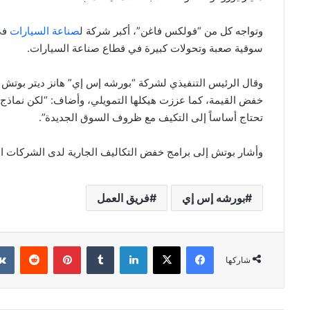
وتواجه كل من “فولكس فاغن”، أكبر شركة ل
صناعة السيارات
في 
سوقية صعبة وتحولات كبيرة في قطاع صناعة السيارات.
وقال الرئيس التنفيذي لشركة “بورشه إس إي” هانز ديتر بوتش إ
خفض القيمة، كما عززت هيكلها التمويلي، وأضاف: “لكن نماذج ال
تحتاج أساساً إلى التكيف مع ظروف السوق الجديدة”.
وأشار بوتش إلى برامج خفض التكاليف الجارية لدى الشركات الر
بورشه إس إي
فريق العمل
فيسبوك
‫X
لينكدإن
بينتيريست
شاركها