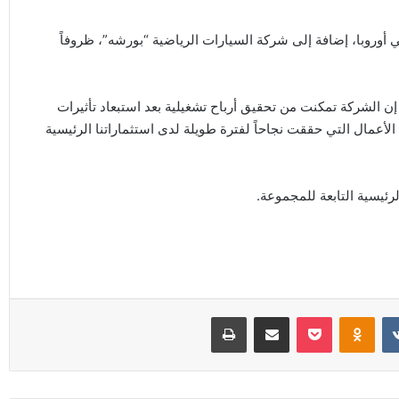
أوروبا، إضافة إلى شركة السيارات الرياضية “بورشه”، ظروفاً
ن الشركة تمكنت من تحقيق أرباح تشغيلية بعد استبعاد تأثيرات
أعمال التي حققت نجاحاً لفترة طويلة لدى استثماراتنا الرئيسية
ئيسية التابعة للمجموعة.
Odnoklassniki
‫Pocket
مشاركة عبر البريد
طباعة