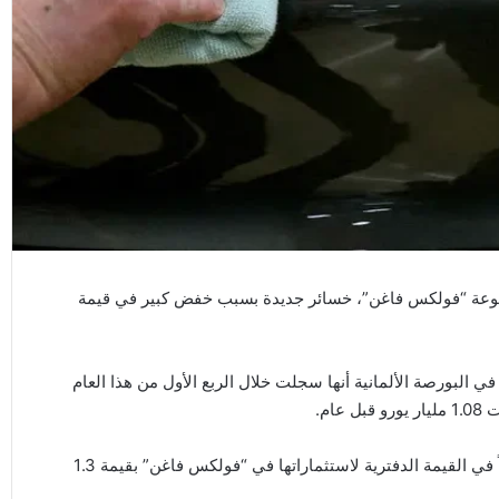
وعة “فولكس فاغن”، خسائر جديدة بسبب خفض كبير في قيمة
البورصة الألمانية أنها سجلت خلال الربع الأول من هذا العام
وأجرت الشركة القابضة، المملوكة لعائلتي بورشه وبيش، خفضاً في القيمة الدفترية لاستثماراتها في “فولكس فاغن” بقيمة 1.3