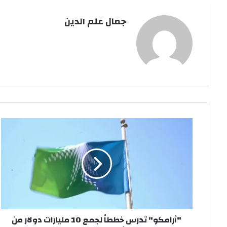
جمال علم الدين
"أرامكو"
تدرس
خططاً
لجمع
10
مليارات
دولار
من
أصولها
"أرامكو" تدرس خططاً لجمع 10 مليارات دولار من
العقارية