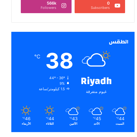
566k
0
Followers
Subscribers
الطقس
38
℃
Riyadh
44º - 36º
9%
1.5 كيلومتر/ساعة
غيوم متفرقة
46
44
43
45
44
℃
℃
℃
℃
℃
السبت
الأحد
الأثنين
الثلاثاء
الأربعاء