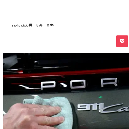
0
8
دقيقة واحدة
‫Pocket
Odnoklassnik