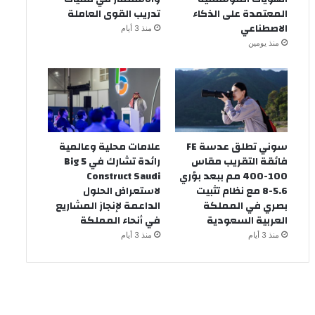
المعتمدة على الذكاء
تدريب القوى العاملة
الاصطناعي
منذ 3 أيام
منذ يومين
سوني تطلق عدسة FE
علامات محلية وعالمية
فائقة التقريب مقاس
رائدة تشارك في Big 5
100-400 مم ببعد بؤري
Construct Saudi
5.6-8 مع نظام تثبيت
لاستعراض الحلول
بصري في المملكة
الداعمة لإنجاز المشاريع
العربية السعودية
في أنحاء المملكة
منذ 3 أيام
منذ 3 أيام