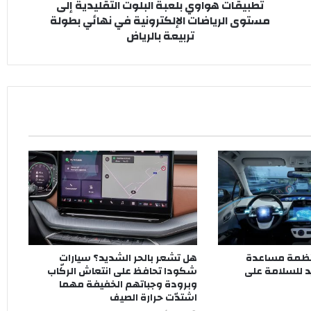
تطبيقات هواوي بلعبة البلوت التقليدية إلى
بلعبة
مستوى الرياضات الإلكترونية في نهائي بطولة
البلوت
تربيعة بالرياض
التقليدية
إلى
مستوى
الرياضات
الإلكترونية
في
نهائي
بطولة
تربيعة
بالرياض
أنظمة مساعدة
هل تشعر بالحر الشديد؟ سيارات
د للسلامة على
شكودا تحافظ على انتعاش الركّاب
وبرودة وجباتهم الخفيفة مهما
اشتدّت حرارة الصيف