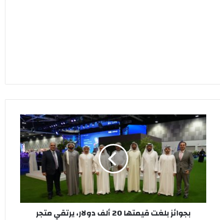
بجوائز
بلغت
قيمتها
20
ألف
دولار،
يرتقي
متجر
تطبيقات
بجوائز بلغت قيمتها 20 ألف دولار، يرتقي متجر
هواوي