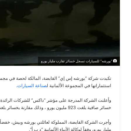
"بورشه" للسيارات تسجل خسائر تقارب مليار يورو
تكبدت شركة “بورشه إس إي” القابضة، المالكة لحصة في مجم
استثماراتها في المجموعة الألمانية ل
صناعة السيارات.
وأعلنت الشركة المدرجة على مؤشر “داكس” للشركات الرائدة في 
خسائر صافية بلغت 923 مليون يورو ، وذلك مقارنة بخسائر بلغت 1.08 مليار يورو قبل عام.
مليار يورو، وفقاً لوكالة الأنباء الألمانية “د ب أ”.