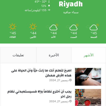
Riyadh
45º - 32º
12%
1.55 كيلومتر/ساعة
سماء صافية
45
44
44
44
45
℃
℃
℃
℃
℃
الجمعة
السبت
الأحد
الأثنين
الثلاثاء
الأشهر
الأخيرة
تعليقات
‫اصرخ لتعلم أنك ما زلتَ حيّاً وأن الحياة على
هذه الأرض ممكن
ديسمبر 21, 2024
يجب أن أخترع نظاماً وإلا فسيستعبدني نظام
رجل آخر
ديسمبر 21, 2024