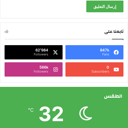
تابعنا على
62٬984
847k
Followers
Fans
566k
0
Followers
Subscribers
الطقس
32
℃