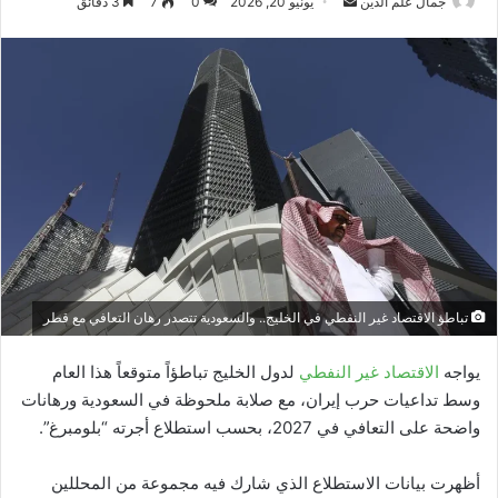
أرسل
جمال علم الدين
يونيو 20, 2026
0
7
3 دقائق
بريدا
إلكترونيا
تباطؤ الاقتصاد غير النفطي في الخليج.. والسعودية تتصدر رهان التعافي مع قطر
يواجه
الاقتصاد غير النفطي
لدول الخليج تباطؤاً متوقعاً هذا العام
وسط تداعيات حرب إيران، مع صلابة ملحوظة في السعودية ورهانات
واضحة على التعافي في 2027، بحسب استطلاع أجرته “بلومبرغ”.
أظهرت بيانات الاستطلاع الذي شارك فيه مجموعة من المحللين