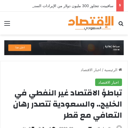
سافيينت تتجاوز 300 مليون دولار من الإيرادات السنوية المتكررة وتطلق منصة Zuma لأمن الهويات المؤسسية المعتمدة على الذكاء الاصطناعي
بحث عن
الق
الرئيسية
/
اخبار الاقتصاد
اخبار الاقتصاد
تباطؤ الاقتصاد غير النفطي في
الخليج.. والسعودية تتصدر رهان
التعافي مع قطر