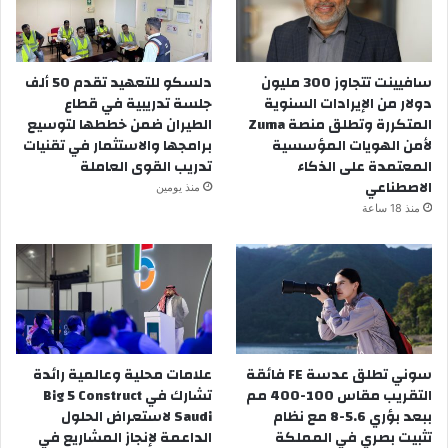
سافيينت تتجاوز 300 مليون
دلسكو للتعهيد تقدم 50 ألف
دولار من الإيرادات السنوية
جلسة تدريبية في قطاع
المتكررة وتطلق منصة Zuma
الطيران ضمن خططها لتوسيع
لأمن الهويات المؤسسية
برامجها والاستثمار في تقنيات
المعتمدة على الذكاء
تدريب القوى العاملة
الاصطناعي
منذ يومين
منذ 18 ساعة
سوني تطلق عدسة FE فائقة
علامات محلية وعالمية رائدة
التقريب مقاس 100-400 مم
تشارك في Big 5 Construct
ببعد بؤري 5.6-8 مع نظام
Saudi لاستعراض الحلول
تثبيت بصري في المملكة
الداعمة لإنجاز المشاريع في