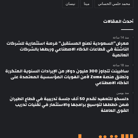
محمد حلمي الحساني
ميتا
نيسان
أحدث المقالات
منذ 14 ساعة
معرض”السعودية تصنع المستقبل” فرصة استثمارية للشركات
الناشئة في قطاعات الذكاء الاصطناعي وربطها بالشركات
العالمية
منذ 18 ساعة
سافيينت تتجاوز 300 مليون دولار من الإيرادات السنوية المتكررة
وتطلق منصة Zuma لأمن الهويات المؤسسية المعتمدة على
الذكاء الاصطناعي
منذ يومين
دلسكو للتعهيد تقدم 50 ألف جلسة تدريبية في قطاع الطيران
ضمن خططها لتوسيع برامجها والاستثمار في تقنيات تدريب
القوى العاملة