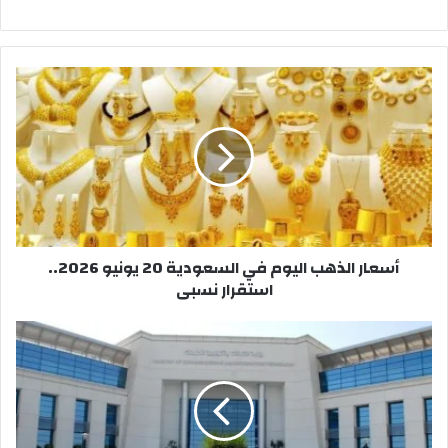
أسعار
الذهب
اليوم
في
السعودية
20
يونيو
2026..
استقرار
أسعار الذهب اليوم في السعودية 20 يونيو 2026..
نسبى
استقرار نسبى
مصر
تسجل
نمواً
8.5%
في
مشتركي