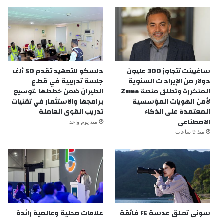
سافيينت تتجاوز 300 مليون
دلسكو للتعهيد تقدم 50 ألف
دولار من الإيرادات السنوية
جلسة تدريبية في قطاع
المتكررة وتطلق منصة Zuma
الطيران ضمن خططها لتوسيع
لأمن الهويات المؤسسية
برامجها والاستثمار في تقنيات
المعتمدة على الذكاء
تدريب القوى العاملة
الاصطناعي
منذ يوم واحد
منذ 9 ساعات
سوني تطلق عدسة FE فائقة
علامات محلية وعالمية رائدة