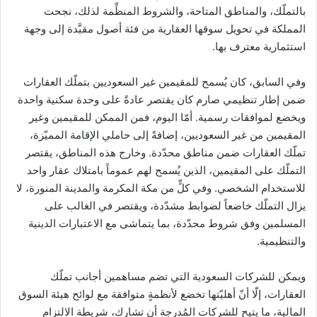
بالتملّك، والمناطق المتاحة، والشروط المنظِّمة لذلك، نجحت
المملكة في تحويل سوقها العقارية من فئة أصول مقيَّدة إلى وجهة
استثمارية معترف بها.
وفي السابق، كان يُسمح للمقيمين غير السعوديين بتملّك العقارات
ضمن إطار تنظيمي صارم كان يقتصر عادةً على وحدة سكنية واحدة
ويخضع لموافقات رسمية. أمّا اليوم، فمن الممكن للمقيمين وغير
المقيمين من غير السعوديين، إضافةً إلى حاملي الإقامة المميّزة،
تملّك العقارات ضمن مناطق محدّدة. وخارج هذه المناطق، يقتصر
التملّك على المقيمين، الذين يُسمح لهم عموماً بامتلاك عقار واحد
للاستخدام الشخصي. وفي كلٍّ من مكة المكرمة والمدينة المنورة، لا
يزال التملّك خاضعاً لضوابط مشدّدة، ويقتصر في الغالب على
المسلمين وفق شروط محدّدة، بما يتماشى مع الاعتبارات الدينية
والتنظيمية.
ويمكن للشركات السعودية التي تضم مساهمين أجانب تملّك
العقارات، إلّا أنّ أهليّتها تخضع لأنظمةٍ متوافقة مع لوائح هيئة السوق
المالية، ما يتيح للشركات المُدرجة أن تشارك، شريطة الالتزام