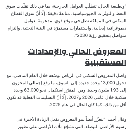
“وبطبيعة الحال، تتطلّب العوامل الخارجية، بما في ذلك تقلّبات سوق
النفط والتوتّرات الجيوسياسية، متابعةً دقيقةً، إلّا أنّ سوق القطاع
السكني في المملكة تظل في موقع قوي، مدعومةً بعوامل
ديموغرافية إيجابية، واستثمارات مستمرّة في البنية التحتية، والتزام
متواصل بتحقيق رؤية 2030”.
المعروض الحالي والإمدادات
المستقبلية
واصل المعروض السكني في الرياض توسّعه خلال العام الماضي، مع
دخول 13,000 وحدة جديدة إلى السوق، ما رفع إجمالي المخزون
إلى 1.93 مليون وحدة. ومن المقرّر استكمال نحو 63,000 وحدة
سكنية خلال عامَي 2026 و2027، إلّا أنّ التسليمات الفعلية قد تكون
أقل من ذلك، كما كان الحال في عام 2025.
وقال أحمد: “يتعزّز أيضاً نمو المعروض بفعل الزيادة الأخيرة في
رسوم الأراضي البيضاء، التي تشجّع ملّاك الأراضي على تطوير