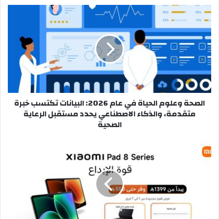
الصحة
وعلوم
الحياة
في
عام
2026:
البيانات
تكتسب
خبرة
الصحة وعلوم الحياة في عام 2026: البيانات تكتسب خبرة
متقدمة،
متقدمة، والذكاء الاصطناعي يحدد مستقبل الرعاية
والذكاء
الصحية
الاصطناعي
يحدد
مستقبل
شاومي
الرعاية
تطلق
الصحية
سلسلة
Xiaomi
Pad
8
بالتزامن
مع