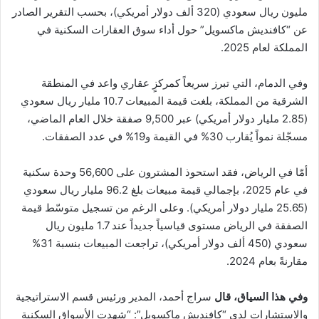
مليون ريال سعودي (320 ألف دولار أمريكي)، بحسب التقرير الصادر
عن “كافنديش ماكسويل” حول أداء سوق العقارات السكنية في
المملكة لعام 2025.
وفي الدمام، التي تبرز سريعاً كمركزٍ عقاري واعد في المنطقة
الشرقية من المملكة، بلغت قيمة المبيعات 10.7 مليار ريال سعودي
(2.85 مليار دولار أمريكي) عبر 9,500 صفقة خلال العام الماضي،
مسجّلة نمواً يُقارب 30% في القيمة و19% في عدد الصفقات.
أمّا في الرياض، فقد استحوذ المشترون على 56,600 وحدة سكنية
في عام 2025، بإجمالي قيمة مبيعات بلغ 96.2 مليار ريال سعودي
(25.65 مليار دولار أمريكي). وعلى الرغم من تسجيل متوسّط قيمة
الصفقة في الرياض مستوى قياسياً جديداً عند 1.7 مليون ريال
سعودي (450 ألف دولار أمريكي)، تراجعت المبيعات بنسبة 31%
مقارنةً بعام 2024.
وفي هذا السياق، قال
سراج أحمد، المدير ورئيس قسم الاستراتيجية
والاستشارات لدى “كافنديش ماكسويل”: “شهدت الأسواق السكنية