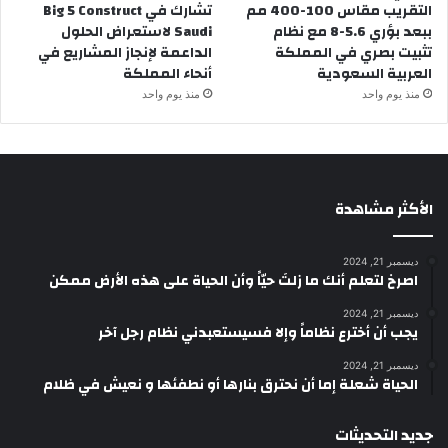
التقريب مقاس 100-400 مم
تشارك في Big 5 Construct
ببعد بؤري 5.6-8 مع نظام
Saudi لاستعراض الحلول
تثبيت بصري في المملكة
الداعمة لإنجاز المشاريع في
العربية السعودية
أنحاء المملكة
منذ يوم واحد
منذ يوم واحد
الأكثر مشاهدة
ديسمبر 21, 2024
‫اصرخ لتعلم أنك ما زلتَ حيّاً وأن الحياة على هذه الأرض ممكن
ديسمبر 21, 2024
يجب أن أخترع نظاماً وإلا فسيستعبدني نظام رجل آخر
ديسمبر 21, 2024
الحياة شعلة إما أن نحترق بنارها أو نطفئها و نعيش في ظلام
جديد التحديثات