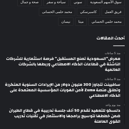
سوق الأسهم السعودية
سوني
سياحة و سفر
صحة و جمال
فريق العمل
كاسبرسكي
محمد حلمى الحسانى
محمد حلمي الحساني
ميتا
نيسان
أحدث المقالات
منذ 5 ساعات
معرض”السعودية تصنع المستقبل” فرصة استثمارية للشركات
الناشئة في قطاعات الذكاء الاصطناعي وربطها بالشركات
العالمية
منذ 9 ساعات
سافيينت تتجاوز 300 مليون دولار من الإيرادات السنوية المتكررة
وتطلق منصة Zuma لأمن الهويات المؤسسية المعتمدة على
الذكاء الاصطناعي
منذ يوم واحد
دلسكو للتعهيد تقدم 50 ألف جلسة تدريبية في قطاع الطيران
ضمن خططها لتوسيع برامجها والاستثمار في تقنيات تدريب
القوى العاملة