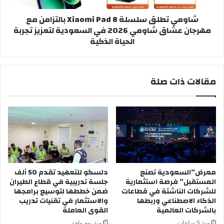
مهرجان
شاومي تطلق سلسلة Xiaomi Pad 8 بالتزامن مع
عشاق
مهرجان عشاق شاومي 2026 في السعودية لتعزيز تجربة
شاومي
الحياة الذكية
2026
في
السعودية
لتعزيز
مقالات ذات صلة
تجربة
الحياة
الذكية
معرض”السعودية تصنع
دلسكو للتعهيد تقدم 50 ألف
المستقبل” فرصة استثمارية
جلسة تدريبية في قطاع الطيران
للشركات الناشئة في قطاعات
ضمن خططها لتوسيع برامجها
الذكاء الاصطناعي وربطها
والاستثمار في تقنيات تدريب
بالشركات العالمية
القوى العاملة
منذ 5 ساعات
منذ يوم واحد