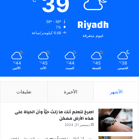
39
Riyadh
39º - 36º
7%
6.68 كيلومتر/ساعة
غيوم متفرقة
44
45
44
45
38
℃
℃
℃
℃
℃
الخميس
الجمعة
السبت
الأحد
الأثنين
الأشهر
الأخيرة
تعليقات
‫اصرخ لتعلم أنك ما زلتَ حيّاً وأن الحياة على
هذه الأرض ممكن
ديسمبر 21, 2024