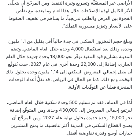
الأراضي غير المستغَلّة وتسريع وتيرة التنفيذ. ومن المرجّح أن يتجلّى
الأثر الكامل لهذه الإصلاحات خلال هذا العام وما بعده، مع تقلُّص
الفجوة بين العرض والطلب تدريجياً، ما يساهم في تخفيف الضغوط
على الأسعار وتعزيز ميسورية التملّك”.
ويبلغ حجم المخزون السكني في جدة حالياً أقل بقليل من 1.1 مليون
وحدة، وذلك بعد استكمال 4,000 وحدة خلال العام الماضي. وتضم
المدينة مشاريع قيد التنفيذ توفّر نحو 18,000 وحدة جديدة خلال العام
الجاري، إضافةً إلى 22,000 وحدة أخرى في عام 2027، حيث يُتوقّع
أن يصل إجمالي المعروض السكني إلى 1.14 مليون وحدة بحلول ذلك
الوقت. ومع ذلك، كما هو الحال في الرياض، قد تقلُّ أعداد الوحدات
المنجَزة فعلياً عن التوقّعات الأولية.
أمّا في الدمام، فقد تم تسليم 500 وحدة سكنية خلال العام الماضي،
ليرتفع إجمالي المعروض إلى 430,000 وحدة. ومن المتوقّع إضافة
نحو 15,000 وحدة جديدة بحلول نهاية عام 2027. ومن المرجَّح أن
يصبح القطاع السكني في المدينة أكثر تنافسية، ما يمنح المشترين
خيارات أوسع وقدرة تفاوضية أفضل.