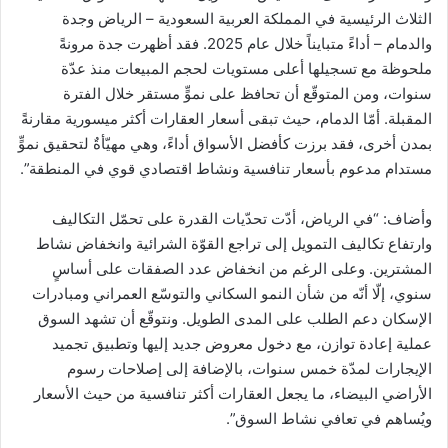
الثلاث الرئيسية في المملكة العربية السعودية – الرياض وجدة
والدمام – أداءً متبايناً خلال عام 2025. فقد أظهرت جدة مرونةً
ملحوظة مع تسجيلها أعلى مستويات لحجم المبيعات منذ عدّة
سنوات، ومن المتوقّع أن تحافظ على نموٍّ مستقر خلال الفترة
المقبلة. أمّا الدمام، حيث تبقى أسعار العقارات أكثر ميسورية مقارنةً
بمدن أخرى، فقد برزت كأفضل الأسواق أداءً، وهي مهيّأةٌ لتحقيق نموٍّ
مستدام مدعوم بأسعار تنافسية ونشاط اقتصادي قوي في المنطقة”.
وأضاف: “في الرياض، أدّت تحدّيات القدرة على تحمّل التكاليف
وارتفاع تكاليف التمويل إلى تراجع القوّة الشرائية وانخفاض نشاط
المشترين. وعلى الرغم من انخفاض عدد الصفقات على أساسٍ
سنوي، إلّا أنّه من شأن النمو السكاني والتوسّع العمراني ومبادرات
الإسكان دعم الطلب على المدى الطويل. ونتوقّع أن تشهد السوق
عملية إعادة توازن، مع دخول معروض جديد إليها وتطبيق تجميد
الإيجارات لمدّة خمس سنوات، بالإضافة إلى إصلاحات رسوم
الأراضي البيضاء، ما يجعل العقارات أكثر تنافسية من حيث الأسعار
ويُساهم في تعافي نشاط السوق”.