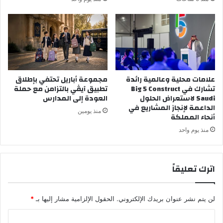
علامات محلية وعالمية رائدة
مجموعة أباريل تحتفي بإطلاق
تشارك في Big 5 Construct
تطبيق آيڤي بالتزامن مع حملة
Saudi لاستعراض الحلول
العودة إلى المدارس
الداعمة لإنجاز المشاريع في
منذ يومين
أنحاء المملكة
منذ يوم واحد
اترك تعليقاً
لن يتم نشر عنوان بريدك الإلكتروني.
الحقول الإلزامية مشار إليها بـ
*
ا