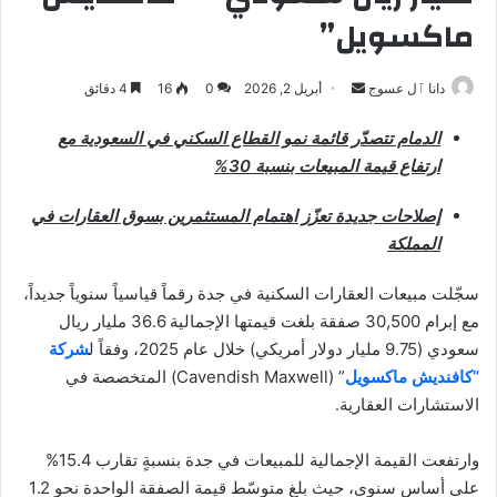
ماكسويل”
أرسل
دانا ٱل عسوج
أبريل 2, 2026
0
16
4 دقائق
بريدا
الدمام تتصدّر قائمة نمو القطاع السكني في السعودية مع
إلكترونيا
ارتفاع قيمة المبيعات بنسبة 30%
إصلاحات جديدة تعزّز اهتمام المستثمرين بسوق العقارات في
المملكة
سجّلت مبيعات العقارات السكنية في جدة رقماً قياسياً سنوياً جديداً،
مع إبرام 30,500 صفقة بلغت قيمتها الإجمالية 36.6 مليار ريال
سعودي (9.75 مليار دولار أمريكي) خلال عام 2025، وفقاً ل
شركة
“كافنديش ماكسويل
” (Cavendish Maxwell) المتخصصة في
الاستشارات العقارية.
وارتفعت القيمة الإجمالية للمبيعات في جدة بنسبةٍ تقارب 15.4%
على أساس سنوي، حيث بلغ متوسّط قيمة الصفقة الواحدة نحو 1.2