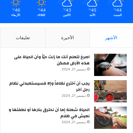
46
44
43
45
44
℃
℃
℃
℃
℃
السبت
الأحد
الأثنين
الثلاثاء
الأربعاء
الأشهر
الأخيرة
تعليقات
‫اصرخ لتعلم أنك ما زلتَ حيّاً وأن الحياة على
هذه الأرض ممكن
ديسمبر 21, 2024
يجب أن أخترع نظاماً وإلا فسيستعبدني نظام
رجل آخر
ديسمبر 21, 2024
الحياة شعلة إما أن نحترق بنارها أو نطفئها و
نعيش في ظلام
ديسمبر 21, 2024