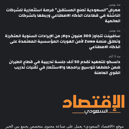
منذ يومين
معرض”السعودية تصنع المستقبل” فرصة استثمارية للشركات
الناشئة في قطاعات الذكاء الاصطناعي وربطها بالشركات
العالمية
منذ يومين
سافيينت تتجاوز 300 مليون دولار من الإيرادات السنوية المتكررة
وتطلق منصة Zuma لأمن الهويات المؤسسية المعتمدة على
الذكاء الاصطناعي
منذ 3 أيام
دلسكو للتعهيد تقدم 50 ألف جلسة تدريبية في قطاع الطيران
ضمن خططها لتوسيع برامجها والاستثمار في تقنيات تدريب
القوى العاملة
موقع «الاقتصاد السعودي» يعمل على صناعة محتوى متخصص يجمع بين الخبر