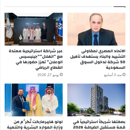
الاتحاد المصرى لمقاولى
عبر شراكة استراتيجية ممتدة
التشييد والبناء يستهدف تأهيل
مع “الهلال””جينيسيس
50 شركة لدخول السوق
الوعلان” تعزز حضورها في
السعودية
القطاع الرياضي
منذ 3 أسابيع
يونيو 27, 2026
بصفتها شريكاً استراتيجياً في
لولو هايبرماركت تُكرَّم من
قمة مستقبل الضيافة 2026
وزارة الموارد البشرية والتنمية