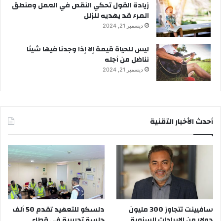
زيادة القول تحكي النقص في العمل ومنطق
المرء قد يهديه للزلل
ديسمبر 21, 2024
ليس للحياة قيمة إلا إذا وجدنا فيها شيئا
نناضل من أجله
ديسمبر 21, 2024
أحدث الأخبار التقنية
سافيينت تتجاوز 300 مليون
دلسكو للتعهيد تقدم 50 ألف
دولار من الإيرادات السنوية
جلسة تدريبية في قطاع