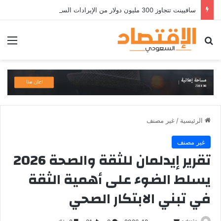
سافيينت تتجاوز 300 مليون دولار من الإيرادات السنوية المتكررة وتطلق منصة Zuma لأمن الهويات المؤسسية المعتمدة على الذكاء الاصطناعي
بحث عن
الق
الرئيسية
/
غير مصنف
غير مصنف
تقرير إيدلمان للثقة والصحة 2026
يسلط الضوء على أهمية الثقة
في تبني الابتكار الصحي