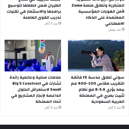
المتكررة وتطلق منصة Zuma
الطيران ضمن خططها لتوسيع
لأمن الهويات المؤسسية
برامجها والاستثمار في تقنيات
المعتمدة على الذكاء
تدريب القوى العاملة
الاصطناعي
منذ 3 أيام
منذ يومين
سوني تطلق عدسة FE فائقة
علامات محلية وعالمية رائدة
التقريب مقاس 100-400 مم
تشارك في Big 5 Construct
ببعد بؤري 5.6-8 مع نظام
Saudi لاستعراض الحلول
تثبيت بصري في المملكة
الداعمة لإنجاز المشاريع في
العربية السعودية
أنحاء المملكة
منذ 3 أيام
منذ 3 أيام