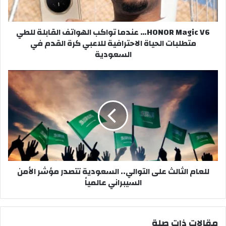
للطي
متطلبات
HONOR Magic V6… عندما تواكب الهواتف القابلة للطي
الحياة
متطلبات الحياة الاحترافية للاعبي كرة القدم في
الاحترافية
السعودية
للاعبي
كرة
القدم
للعام
في
الثالث
السعودية
على
التوالي..
السعودية
تتصدر
مؤشر
الأمن
السيبراني
للعام الثالث على التوالي.. السعودية تتصدر مؤشر الأمن
عالمياً
السيبراني عالمياً
مقالات ذات صلة