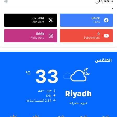
تابعنا على
62٬984
847k
Followers
Fans
566k
0
Followers
Subscribers
الطقس
33
℃
Riyadh
44º - 33º
12%
2.34 كيلومتر/ساعة
غيوم متفرقة