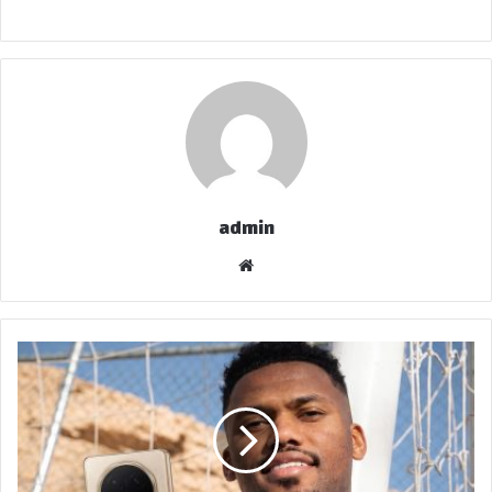
admin
موقع
الويب
HONOR
Magic
V6…
عندما
تواكب
الهواتف
القابلة