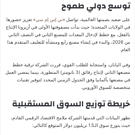
توسع دولي طموح
على صعيد بصمتها العالمية، تواصل «
تي إس إم سي
» تعزيز حضورها
في الولايات المتحدة؛ حيث بدأت مصفوفتها الأولى في أريزونا الإنتاج
بالفعل، مع خطط لإدخال المعدات للمصنع الثاني في النصف الثاني
من 2026، والبدء في إنشاء مصنع رابع ومنشأة للتغليف المتقدم هذا
العام.
وفي اليابان، واستجابة للطلب القوي، قررت الشركة ترقية خطط
مصنعها الثاني لإنتاج رقائق (3 نانومتر) المتطورة، بينما يمضي العمل
في مصنعها بألمانيا وفق الجدول الزمني المحدد لتوفير تقنيات
متخصصة للسوق الأوروبي.
خريطة توزيع السوق المستقبلية
تظهر البيانات التي قدمتها الشركة ملامح الاقتصاد الرقمي القادم،
حيث يتوزع سوق الـ1.5 تريليون دولار المتوقع كالتالي: