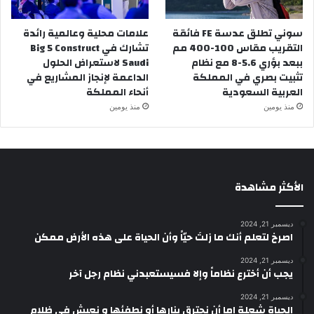
سوني تطلق عدسة FE فائقة
علامات محلية وعالمية رائدة
التقريب مقاس 100-400 مم
تشارك في Big 5 Construct
ببعد بؤري 5.6-8 مع نظام
Saudi لاستعراض الحلول
تثبيت بصري في المملكة
الداعمة لإنجاز المشاريع في
العربية السعودية
أنحاء المملكة
منذ يومين
منذ يومين
الأكثر مشاهدة
ديسمبر 21, 2024
‫اصرخ لتعلم أنك ما زلتَ حيّاً وأن الحياة على هذه الأرض ممكن
ديسمبر 21, 2024
يجب أن أخترع نظاماً وإلا فسيستعبدني نظام رجل آخر
ديسمبر 21, 2024
الحياة شعلة إما أن نحترق بنارها أو نطفئها و نعيش في ظلام