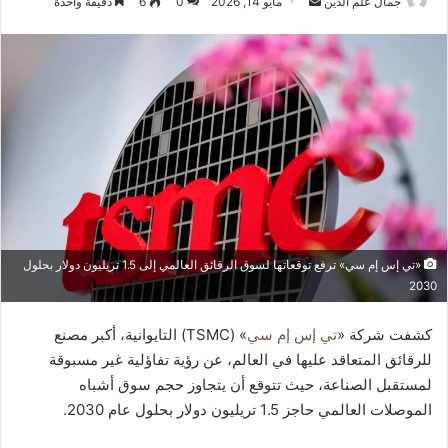
أرسل
جمال علم الدين
مايو 14, 2026
0
6
دقيقة واحدة
بريدا
إلكترونيا
«تي إس إم سي» ترفع توقعاتها لسوق الرقائق العالمي إلى 1.5 تريليون دولار بحلول
2030
كشفت شركة «
تي إس إم سي
» (TSMC) التايوانية، أكبر مصنع
للرقائق المتعاقد عليها في العالم، عن رؤية تفاؤلية غير مسبوقة
لمستقبل الصناعة، حيث تتوقع أن يتجاوز حجم سوق أشباه
الموصلات العالمي حاجز 1.5 تريليون دولار بحلول عام 2030.