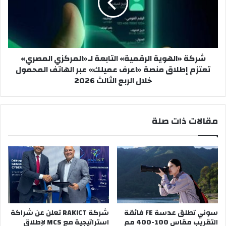
لـ«المركزي
المصري»
تعتزم
إطلاق
منصة
شركة «الهوية الرقمية» التابعة لـ«المركزي المصري»
«اعرف
تعتزم إطلاق منصة «اعرف عميلك» عبر الهاتف المحمول
عميلك»
خلال الربع الثالث 2026
عبر
الهاتف
المحمول
خلال
مقالات ذات صلة
الربع
الثالث
2026
سوني تطلق عدسة FE فائقة
شركة RAKICT تعلن عن شراكة
التقريب مقاس 100-400 مم
استراتيجية مع MCS لإطلاق