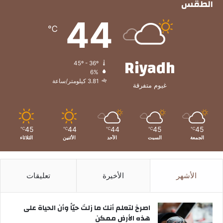
الطقس
44
℃
Riyadh
45º - 36º
6%
3.81 كيلومتر/ساعة
غيوم متفرقة
45
44
44
45
45
℃
℃
℃
℃
℃
الجمعة
السبت
الأحد
الأثنين
الثلاثاء
الأشهر
الأخيرة
تعليقات
‫اصرخ لتعلم أنك ما زلتَ حيّاً وأن الحياة على
هذه الأرض ممكن