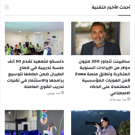
أحدث الأخبار التقنية
سافيينت تتجاوز 300 مليون
دلسكو للتعهيد تقدم 50 ألف
دولار من الإيرادات السنوية
جلسة تدريبية في قطاع
المتكررة وتطلق منصة Zuma
الطيران ضمن خططها لتوسيع
لأمن الهويات المؤسسية
برامجها والاستثمار في تقنيات
المعتمدة على الذكاء
تدريب القوى العاملة
الاصطناعي
منذ يومين
منذ يوم واحد