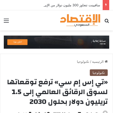
سافيينت تتجاوز 300 مليون دولار من الإيرادات السنوية المتكررة وتطلق منصة Zuma لأمن الهويات المؤسسية المعتمدة على الذكاء الاصطناعي
بحث عن
الق
الرئيسية
/
تكنولوجيا
تكنولوجيا
«تي إس إم سي» ترفع توقعاتها
لسوق الرقائق العالمي إلى 1.5
تريليون دولار بحلول 2030