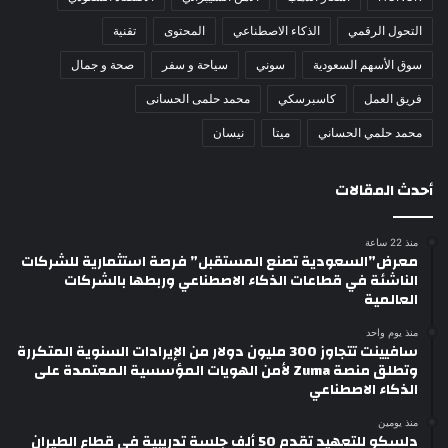
التحول الرقمي
الذكاء الاصطناعي
المحتوى
تقنية
سوق الأسهم السعودية
سوني
سياحة و سفر
صحة و جمال
فريق العمل
كاسبرسكي
محمد حلمى الحسانى
محمد حلمي الحساني
ميتا
نيسان
أحدث المقالات
منذ 22 ساعة
معرض”السعودية تصنع المستقبل” فرصة استثمارية للشركات
الناشئة في قطاعات الذكاء الاصطناعي وربطها بالشركات
العالمية
منذ يوم واحد
سافيينت تتجاوز 300 مليون دولار من الإيرادات السنوية المتكررة
وتطلق منصة Zuma لأمن الهويات المؤسسية المعتمدة على
الذكاء الاصطناعي
منذ يومين
دلسكو للتعهيد تقدم 50 ألف جلسة تدريبية في قطاع الطيران