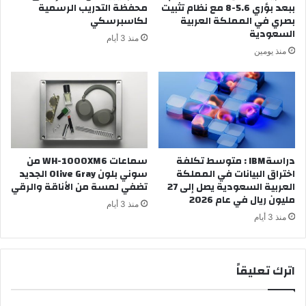
ببعد بؤري 5.6-8 مع نظام تثبيت
محفظة التدريب الرسمية
بصري في المملكة العربية
لكاسبرسكي
السعودية
منذ 3 أيام
منذ يومين
دراسةIBM : متوسط تكلفة
سماعات WH-1000XM6 من
اختراق البيانات في المملكة
سوني بلون Olive Gray الجديد
العربية السعودية يصل إلى 27
تضفي لمسة من الأناقة والرقي
مليون ريال في عام 2026
منذ 3 أيام
منذ 3 أيام
اترك تعليقاً