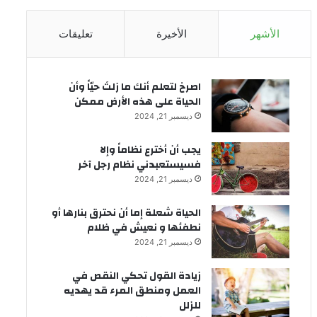
الأشهر
الأخيرة
تعليقات
‫اصرخ لتعلم أنك ما زلتَ حيّاً وأن
الحياة على هذه الأرض ممكن
ديسمبر 21, 2024
يجب أن أخترع نظاماً وإلا
فسيستعبدني نظام رجل آخر
ديسمبر 21, 2024
الحياة شعلة إما أن نحترق بنارها أو
نطفئها و نعيش في ظلام
ديسمبر 21, 2024
زيادة القول تحكي النقص في
العمل ومنطق المرء قد يهديه
للزلل