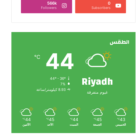
566k
0
Followers
Subscribers
الطقس
44
℃
Riyadh
44º - 36º
7%
8.93 كيلومتر/ساعة
غيوم متفرقة
44
45
44
45
43
℃
℃
℃
℃
℃
الخميس
الجمعة
السبت
الأحد
الأثنين