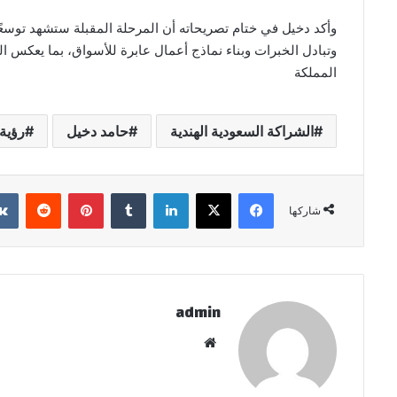
وأكد دخيل في ختام تصريحاته أن المرحلة المقبلة ستشهد توسعً
وتبادل الخبرات وبناء نماذج أعمال عابرة للأسواق، بما يعكس ال
المملكة
الشراكة السعودية الهندية
حامد دخيل
رؤية ا
فيسبوك
‫X
لينكدإن
بينتيريست
شاركها
admin
موقع
الويب