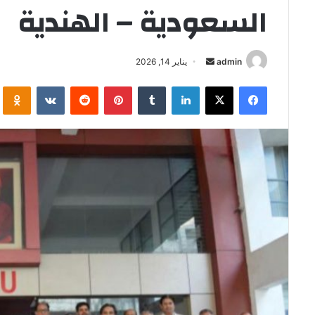
السعودية – الهندية
أرسل
admin
يناير 14, 2026
بريدا
فيسبوك
‫X
لينكدإن
بينتيريست
i
إلكترونيا