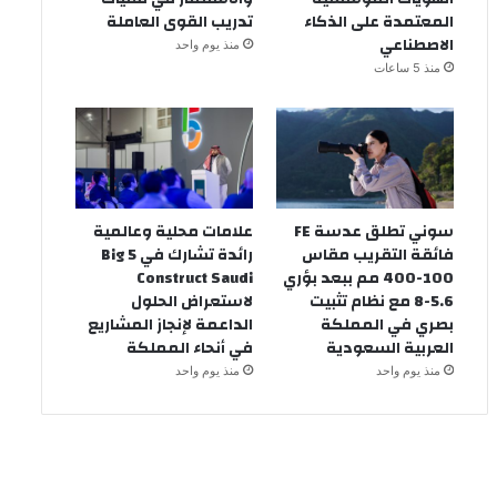
المعتمدة على الذكاء
تدريب القوى العاملة
الاصطناعي
منذ يوم واحد
منذ 5 ساعات
سوني تطلق عدسة FE
علامات محلية وعالمية
فائقة التقريب مقاس
رائدة تشارك في Big 5
100-400 مم ببعد بؤري
Construct Saudi
5.6-8 مع نظام تثبيت
لاستعراض الحلول
بصري في المملكة
الداعمة لإنجاز المشاريع
العربية السعودية
في أنحاء المملكة
منذ يوم واحد
منذ يوم واحد