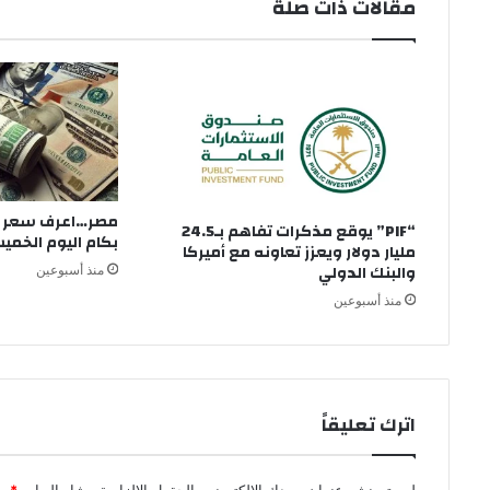
مقالات ذات صلة
مصر…اعرف سعر الد
“PIF” يوقع مذكرات تفاهم بـ24.5
بكام اليوم الخميس 23 يو
مليار دولار ويعزز تعاونه مع أميركا
والبنك الدولي
منذ أسبوعين
منذ أسبوعين
اترك تعليقاً