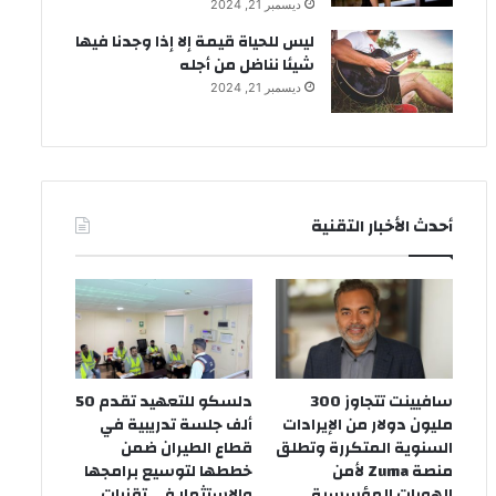
ديسمبر 21, 2024
ليس للحياة قيمة إلا إذا وجدنا فيها
شيئا نناضل من أجله
ديسمبر 21, 2024
أحدث الأخبار التقنية
سافيينت تتجاوز 300
دلسكو للتعهيد تقدم 50
مليون دولار من الإيرادات
ألف جلسة تدريبية في
السنوية المتكررة وتطلق
قطاع الطيران ضمن
منصة Zuma لأمن
خططها لتوسيع برامجها
الهويات المؤسسية
والاستثمار في تقنيات