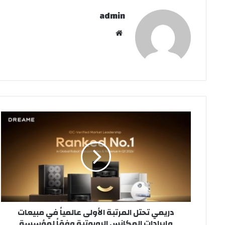
admin
موقع
الويب
دريمي
تحتل
المرتبة
الأولى
عالمياً
في
مبيعات
وإيرادات
المكانس
دريمي تحتل المرتبة الأولى عالمياً في مبيعات
الروبوتية
وإيرادات المكانس الروبوتية وفقاً لمؤسسة
وفقاً