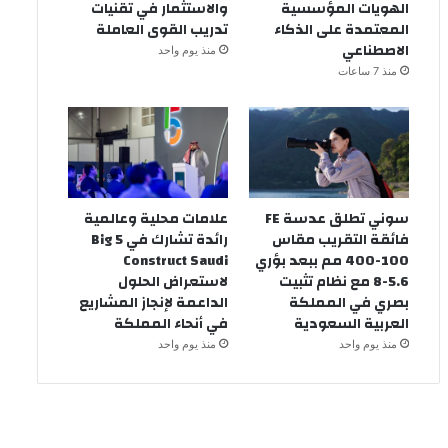
الهويات المؤسسية
والاستثمار في تقنيات
المعتمدة على الذكاء
تدريب القوى العاملة
الاصطناعي
منذ يوم واحد
منذ 7 ساعات
سوني تطلق عدسة FE
علامات محلية وعالمية
فائقة التقريب مقاس
رائدة تشارك في Big 5
100-400 مم ببعد بؤري
Construct Saudi
5.6-8 مع نظام تثبيت
لاستعراض الحلول
بصري في المملكة
الداعمة لإنجاز المشاريع
العربية السعودية
في أنحاء المملكة
منذ يوم واحد
منذ يوم واحد