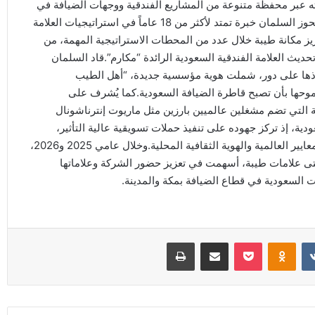
ته عبر محفظة متنوعة من المشاريع الفندقية ووجهات الضيافة في
الرياض ومكة المكرمة والمدينة المنورة وجدة وتبوك والجبيل.ويحوز السلمان خبرة تمتد لأكثر من 18 عاماً في استراتيجيات العلامة
يز مكانة طيبة خلال عدد من المحطات الاستراتيجية المهمة، من
ديث العلامة الفندقية السعودية الرائدة “مكارم”.قاد السلمان
ها على دور، شملت هوية مؤسسية جديدة، “أهل الطيب
وحها بأن تصبح قاطرة الضيافة السعودية.كما يُشرف على
ة التي تضم مشغلين عالميين بارزين مثل ماريوت إنترناشونال
ية، إذ تركز جهوده على تنفيذ حملات تسويقية عالية التأثير،
وتعزيز قيمة العلامات الفندقية ، وتقديم تجارب ضيافة تعكس المعايير العالمية والهوية الثقافية المحلية.وخلال عامي 2025 و2026،
تى علامات طيبة، أسهمت في تعزيز حضور الشركة وعلاماتها
ت السعودية في قطاع الضيافة بمكة والمدينة.
Odnoklassniki
‫Pocket
مشاركة عبر البريد
طباعة