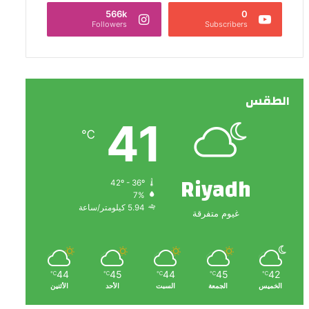
566k
0
Followers
Subscribers
الطقس
41
℃
Riyadh
42º - 36º
7%
5.94 كيلومتر/ساعة
غيوم متفرقة
44
45
44
45
42
℃
℃
℃
℃
℃
الخميس
الجمعة
السبت
الأحد
الأثنين