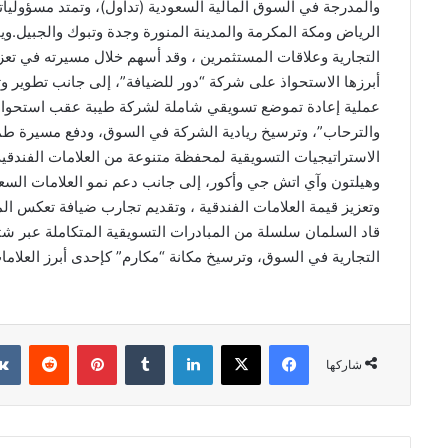
والمدرجة في السوق المالية السعودية (تداول)، وتمتد مسؤوليا
التجارية وعلاقات المستثمرين ، وقد أسهم خلال مسيرته في تعز
أبرزها الاستحواذ على شركة “دور للضيافة”، إلى جانب تطوير وتح
عملية إعادة تموضع تسويقي شاملة لشركة طيبة عقب استحواذ
والترحاب”، وترسيخ ريادية الشركة في السوق، ودفع مسيرة طم
الاستراتيجيات التسويقية لمحفظة متنوعة من العلامات الفندقي
وهيلتون وآي اتش جي وأكور، إلى جانب دعم نمو العلامات السعود
قاد السلمان سلسلة من المبادرات التسويقية المتكاملة عبر ش
التجارية في السوق، وترسيخ مكانة “مكارم” كإحدى أبرز العلاما
فيسبوك
‫X
لينكدإن
بينتيريست
شاركها