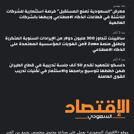
منذ يومين
معرض”السعودية تصنع المستقبل” فرصة استثمارية للشركات
الناشئة في قطاعات الذكاء الاصطناعي وربطها بالشركات
العالمية
منذ 3 أيام
سافيينت تتجاوز 300 مليون دولار من الإيرادات السنوية المتكررة
وتطلق منصة Zuma لأمن الهويات المؤسسية المعتمدة على
الذكاء الاصطناعي
منذ 4 أيام
دلسكو للتعهيد تقدم 50 ألف جلسة تدريبية في قطاع الطيران
ضمن خططها لتوسيع برامجها والاستثمار في تقنيات تدريب
القوى العاملة
موقع «الاقتصاد السعودي» يعمل على صناعة محتوى متخصص يجمع بين الخبر