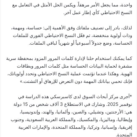
واحدة، مما يجعل الأمر مرهقاً. ويكمن الحل الأمثل في التعامل مع
النسخ الاحتياطي كأي إطار عمل آخر.
لذلك، بادر إلى تصنيف ملفاتك وفق الأهمية إلى: حساسة، ومهمة،
وذات أولوية منخفضة، ثم فعّل النسخ الاحتياطي الفوري للملفات
الحساسة، وضع جدولاً أسبوعياً أو شهرياً لباقي الملفات.
كما يمكنك استخدام حلنا لإدارة كلمات المرور المزود بمحفظة سرية
مشفرة لحماية البيانات الحساسة مثل كلمات المرور وبطاقات
الهوية. وهكذا عندما تؤتمت عملية النسخ الاحتياطي وتحدد أولوياتك،
فإنك تحمي بياناتك المهمة دون التعرض للإرهاق أو التشتت.»
*أجرى مركز أبحاث السوق لدى كاسبرسكي هذه الدراسة في
نوفمبر 2025. وشارك في الاستطلاع 3 آلاف شخص من 15 دولة
هي: الأرجنتين، وتشيلي، والصين، وألمانيا، والهند، وإندونيسيا،
وإيطاليا، وماليزيا، والمكسيك، والمملكة العربية السعودية، وجنوب
إفريقيا، وإسبانيا، وتركيا، والمملكة المتحدة، والإمارات العربية
المتحدة.