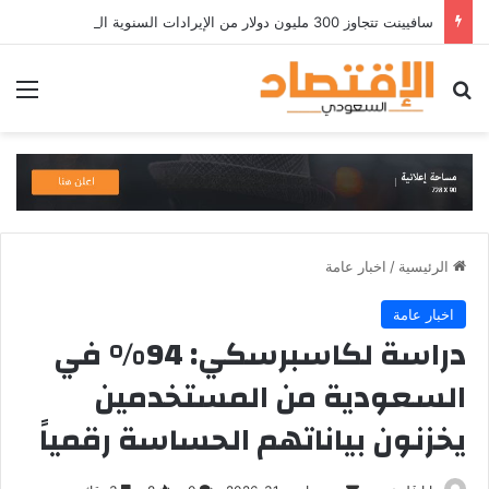
سافيينت تتجاوز 300 مليون دولار من الإيرادات السنوية المتكررة وتطلق منصة Zuma لأمن الهويات المؤسسية المعتمدة على الذكاء الاصطناعي
بحث عن
الق
الرئيسية
/
اخبار عامة
اخبار عامة
دراسة لكاسبرسكي: 94% في
السعودية من المستخدمين
يخزنون بياناتهم الحساسة رقمياً