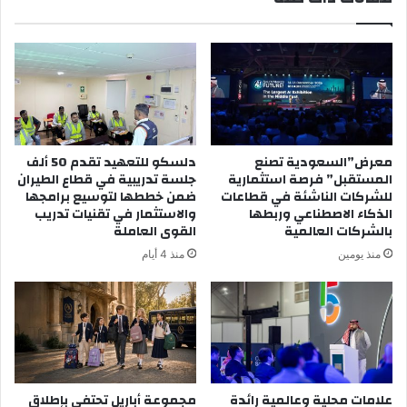
معرض”السعودية تصنع
دلسكو للتعهيد تقدم 50 ألف
المستقبل” فرصة استثمارية
جلسة تدريبية في قطاع الطيران
للشركات الناشئة في قطاعات
ضمن خططها لتوسيع برامجها
الذكاء الاصطناعي وربطها
والاستثمار في تقنيات تدريب
بالشركات العالمية
القوى العاملة
منذ يومين
منذ 4 أيام
علامات محلية وعالمية رائدة
مجموعة أباريل تحتفي بإطلاق