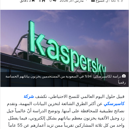
أرسل
دانا ٱل عسوج
مارس 31, 2026
0
8
3 دقائق
بريدا
إلكترونيا
دراسة لكاسبرسكي: 94% في السعودية من المستخدمين يخزنون بياناتهم الحساسة
رقمياً
قبيل حلول اليوم العالمي للنسخ الاحتياطي، تكشف
شركة
كاسبرسكي
عن أكثر الطرق الشائعة لتخزين البيانات المهمة، وتقدم
نصائح تطبيقية للمحافظة على أمنها. وتوضح الدراسة أنّ عالمياً جيل
زد وجيل الألفية يخزنون معظم بياناتهم بشكل إلكتروني، فيما يفضّل
واحد من كل ثلاثة المشاركين تقريباً ممن تزيد أعمارهم عن 55 عاماً