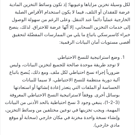
لكل وسيلة تخزين مزاياها وعيوبها؛ إذ تكون وسائط التخزين المادية
عرضة للفقدان أو التلف، فيما لا يكون استخدام الأقراص الصلبة
الخارجية عملياً دائماً عند التنقل. وعلى الرغم من سهولة الوصول
إلى خدمات التخزين السحابي، إلا أنّها عرضة للاختراق. لذلك، ينصح
خبراء كاسبرسكي باتباع ما يلي من الممارسات المفضّلة لتحقيق
أقصى مستويات أمان البيانات الرقمية:
وضع استراتيجية للنسخ الاحتياطي
لا توجد طريقة موحدة صالحة للجميع لتخزين البيانات، وليس
ضرورياً إجراء نسخ احتياطي لكل ملف. ومع ذلك، يُنصح باتباع
آلية دورية منتظمة للنسخ الاحتياطي، لا سيما للبيانات
الحساسة أو الملفات التي يتعذر إعادة إنشائها أو استعادتها
بوسائل أخرى. ووفقاً لاستراتيجية النسخ الاحتياطي المعروفة
(3-2-1)، ينبغي وجود 3 نسخ احتياطية بالحد الأدنى من البيانات
المهمة، ويجب تخزينها في نوعين مختلفين من وسائط التخزين،
وإنشاء نسخة واحدة مخزنة في مكان خارجي (سحابة أو موقع
مادي خارجي).