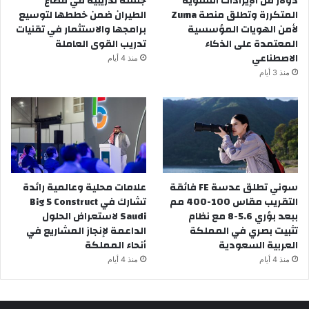
دولار من الإيرادات السنوية
جلسة تدريبية في قطاع
المتكررة وتطلق منصة Zuma
الطيران ضمن خططها لتوسيع
لأمن الهويات المؤسسية
برامجها والاستثمار في تقنيات
المعتمدة على الذكاء
تدريب القوى العاملة
الاصطناعي
منذ 4 أيام
منذ 3 أيام
سوني تطلق عدسة FE فائقة
علامات محلية وعالمية رائدة
التقريب مقاس 100-400 مم
تشارك في Big 5 Construct
ببعد بؤري 5.6-8 مع نظام
Saudi لاستعراض الحلول
تثبيت بصري في المملكة
الداعمة لإنجاز المشاريع في
العربية السعودية
أنحاء المملكة
منذ 4 أيام
منذ 4 أيام