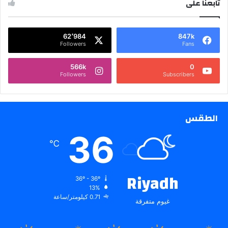
تابعنا على
62٬984
847k
Followers
Fans
566k
0
Followers
Subscribers
الطقس
36
℃
Riyadh
36º - 36º
13%
0.71 كيلومتر/ساعة
غيوم متفرقة