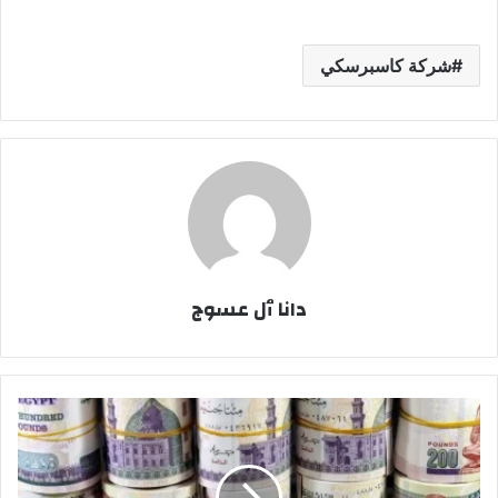
شركة كاسبرسكي
دانا ٱل عسوج
سعر
الدولار
في
مصر