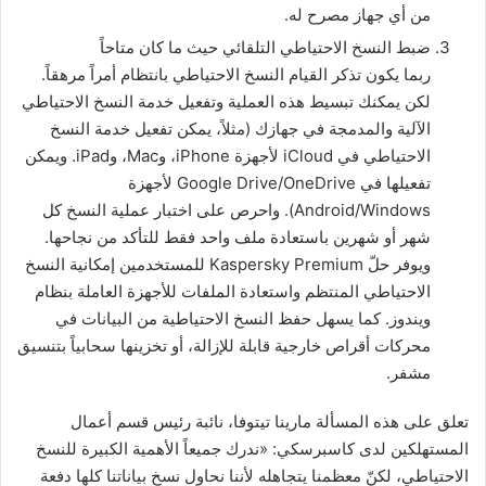
من أي جهاز مصرح له.
ضبط النسخ الاحتياطي التلقائي حيث ما كان متاحاً
ربما يكون تذكر القيام النسخ الاحتياطي بانتظام أمراً مرهقاً.
لكن يمكنك تبسيط هذه العملية وتفعيل خدمة النسخ الاحتياطي
الآلية والمدمجة في جهازك (مثلاً، يمكن تفعيل خدمة النسخ
الاحتياطي في iCloud لأجهزة iPhone، وMac، وiPad. ويمكن
تفعيلها في Google Drive/OneDrive لأجهزة
Android/Windows). واحرص على اختبار عملية النسخ كل
شهر أو شهرين باستعادة ملف واحد فقط للتأكد من نجاحها.
ويوفر حلّ Kaspersky Premium للمستخدمين إمكانية النسخ
الاحتياطي المنتظم واستعادة الملفات للأجهزة العاملة بنظام
ويندوز. كما يسهل حفظ النسخ الاحتياطية من البيانات في
محركات أقراص خارجية قابلة للإزالة، أو تخزينها سحابياً بتنسيق
مشفر.
تعلق على هذه المسألة مارينا تيتوفا، نائبة رئيس قسم أعمال
المستهلكين لدى كاسبرسكي: «ندرك جميعاً الأهمية الكبيرة للنسخ
الاحتياطي، لكنّ معظمنا يتجاهله لأننا نحاول نسخ بياناتنا كلها دفعة