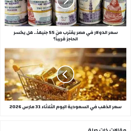
يقترب
من
55
جنيهاً..
هل
سعر الدولار في مصر يقترب من 55 جنيهاً.. هل يكسر
يكسر
الحاجز قريباً؟
الحاجز
قريباً؟
سعر
الذهب
في
السعودية
اليوم
الثلاثاء
31
مارس
2026
سعر الذهب في السعودية اليوم الثلاثاء 31 مارس 2026
مقالات ذات صلة