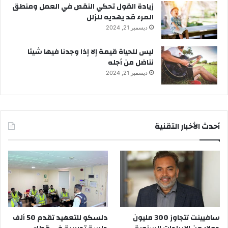
زيادة القول تحكي النقص في العمل ومنطق
المرء قد يهديه للزلل
ديسمبر 21, 2024
ليس للحياة قيمة إلا إذا وجدنا فيها شيئا
نناضل من أجله
ديسمبر 21, 2024
أحدث الأخبار التقنية
سافيينت تتجاوز 300 مليون
دلسكو للتعهيد تقدم 50 ألف