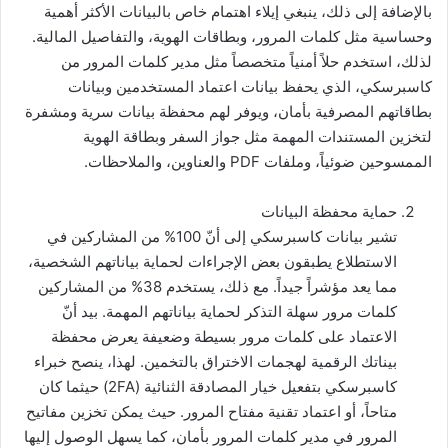
بالإضافة إلى ذلك، ينبغي إيلاء اهتمام خاص بالبيانات الأكثر أهمية
وحساسية مثل كلمات المرور، وبطاقات الهوية، والتفاصيل المالية.
لذلك، استخدم حلاً أمنياً متخصصاً مثل مدير كلمات المرور من
كاسبرسكي، الذي يحفظ بيانات اعتماد المستخدمين وبيانات
بطاقاتهم المصرفية بأمان، ويوفر لهم محفظة بيانات سرية ومشفرة
لتخزين المستندات المهمة مثل جواز السفر وبطاقة الهوية
الممسوحين ضوئياً، وملفات PDF والعناوين، والملاحظات.
حماية محفظة البيانات
تشير بيانات كاسبرسكي إلى أنّ 100% من المشاركين في
الاستطلاع يطبقون بعض الإجراءات لحماية بياناتهم الشخصية،
مما يعد مؤشراً جيداً. مع ذلك، يستخدم 38% من المشاركين
كلمات مرور سهلة التذكر لحماية بياناتهم المهمة. بيد أنّ
الاعتماد على كلمات مرور بسيطة وضعيفة يعرض محفظة
بيناتك الرقمية لهجمات الاختراق بالتخمين. لهذا، ينصح خبراء
كاسبرسكي بتفعيل خيار المصادقة الثنائية (2FA) حيثما كان
متاحاً، أو اعتماد تقنية مفتاح المرور. حيث يمكن تخزين مفاتيح
المرور في مدير كلمات المرور بأمان، كما يسهل الوصول إليها