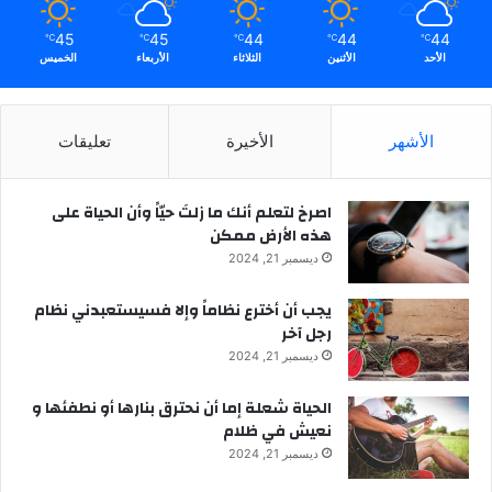
45
45
44
44
44
℃
℃
℃
℃
℃
الأحد
الأثنين
الثلاثاء
الأربعاء
الخميس
الأشهر
الأخيرة
تعليقات
‫اصرخ لتعلم أنك ما زلتَ حيّاً وأن الحياة على
هذه الأرض ممكن
ديسمبر 21, 2024
يجب أن أخترع نظاماً وإلا فسيستعبدني نظام
رجل آخر
ديسمبر 21, 2024
الحياة شعلة إما أن نحترق بنارها أو نطفئها و
نعيش في ظلام
ديسمبر 21, 2024