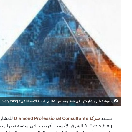
دياموند تعلن مشاركتها في قمة ومعرض «عالم الذكاء الاصطناعي» AI Everything الشرق الأوسط وأفريقيا وتكشف عن منصة THΔKΔA لدعم اتخاذ القرار
تستعد
شركة Diamond Professional Consultants
للمشارك