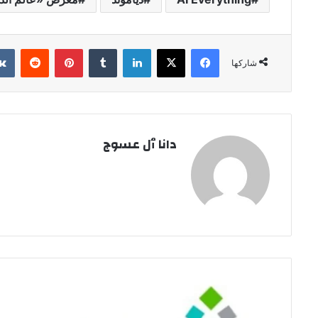
فيسبوك
‫X
لينكدإن
بينتيريست
شاركها
دانا ٱل عسوج
"حساب
المواطن"
يودع