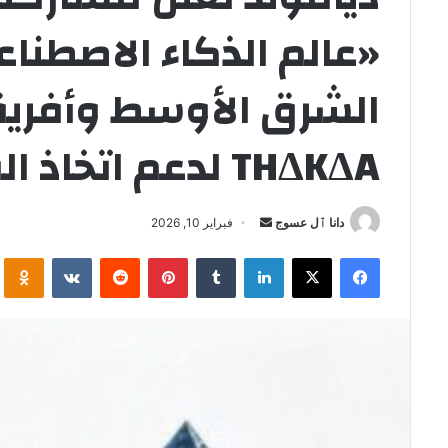
الشرق الأوسط وأفري
THΔKΔA لدعم اتخاذ القرار
أرسل
دانا ٱل عسوج
فبراير 10, 2026
بريدا
فيسبوك
‫X
لينكدإن
بينتيريست
i
إلكترونيا