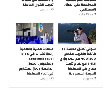
المعتمدة على الذكاء
تدريب القوى العاملة
الاصطناعي
منذ يومين
منذ 23 ساعة
سوني تطلق عدسة FE
علامات محلية وعالمية
فائقة التقريب مقاس
رائدة تشارك في Big 5
100-400 مم ببعد بؤري
Construct Saudi
5.6-8 مع نظام تثبيت
لاستعراض الحلول
بصري في المملكة
الداعمة لإنجاز المشاريع
العربية السعودية
في أنحاء المملكة
منذ يومين
منذ يومين