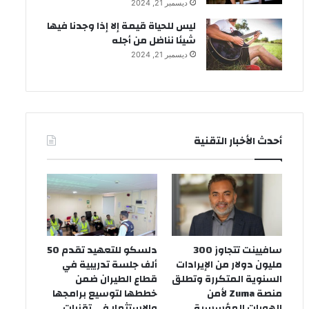
ديسمبر 21, 2024
ليس للحياة قيمة إلا إذا وجدنا فيها
شيئا نناضل من أجله
ديسمبر 21, 2024
أحدث الأخبار التقنية
سافيينت تتجاوز 300
دلسكو للتعهيد تقدم 50
مليون دولار من الإيرادات
ألف جلسة تدريبية في
السنوية المتكررة وتطلق
قطاع الطيران ضمن
منصة Zuma لأمن
خططها لتوسيع برامجها
الهويات المؤسسية
والاستثمار في تقنيات