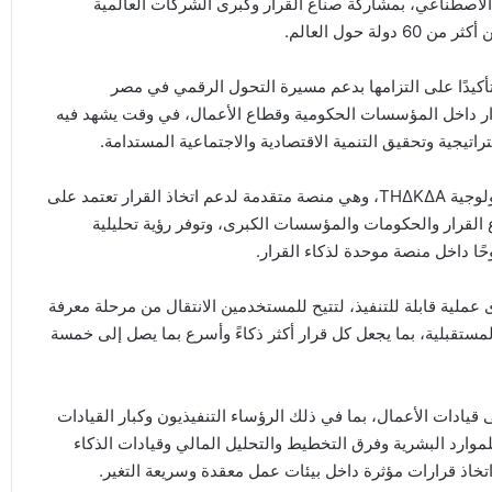
ء الاصطناعي، بمشاركة صناع القرار وكبرى الشركات العالمية
 حول العالم.
تأكيدًا على التزامها بدعم مسيرة التحول الرقمي في مصر
رار داخل المؤسسات الحكومية وقطاع الأعمال، في وقت يشهد فيه
ستراتيجية وتحقيق التنمية الاقتصادية والاجتماعية المستدامة.
وخلال فعاليات القمة، ستكشف دياموند عن أحدث حلولها التكنولوجية THΔKΔA، وهي منصة متقدمة لدعم اتخاذ القرار تعتمد على
ع القرار والحكومات والمؤسسات الكبرى، وتوفر رؤية تحليلية
ا داخل منصة موحدة لذكاء القرار.
 إلى رؤى عملية قابلة للتنفيذ، لتتيح للمستخدمين الانتقال من مرحلة معرفة
ستقبلية، بما يجعل كل قرار أكثر ذكاءً وأسرع بما يصل إلى خمسة
ادات الأعمال، بما في ذلك الرؤساء التنفيذيون وكبار القيادات
للموارد البشرية وفرق التخطيط والتحليل المالي وقيادات الذكاء
تخاذ قرارات مؤثرة داخل بيئات عمل معقدة وسريعة التغير.