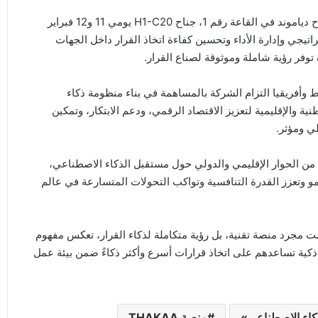
وسيكون بإمكان زوار القمة تجربة المنصة بشكل مباشر من جناح دياموند في القاعة رقم 1، جناح H1-C20 يومي 11 و12 فبراير
دعم ذكاء THΔKΔA للتخطيط الاستراتيجي وإدارة الأداء وتحسين كفاءة اتخاذ القرار داخل الجهات
وفر رؤية شاملة وموثوقة لصناع القرار.
في قمة AI Everything الشرق الأوسط وأفريقيا التزام الشركة بالمساهمة في بناء منظومة ذكاء
والإقليمية لتعزيز الاقتصاد الرقمي، ودعم الابتكار، وتمكين
ي ومؤثر.
 من الحوار الإقليمي والدولي حول مستقبل الذكاء الاصطناعي،
مو وتعزز القدرة التنافسية وتواكب التحولات المتسارعة في عالم
شاركة دياموند برسالة واضحة مفادها أن THΔKΔA ليست مجرد منصة تقنية، بل رؤية متكاملة لذكاء القرار، تعكس مفهوم
 ذكية تساعدهم على اتخاذ قرارات أسرع وأكثر ذكاءً ضمن بيئة عمل
اء الاصطناعي»
منصة THΔKΔA