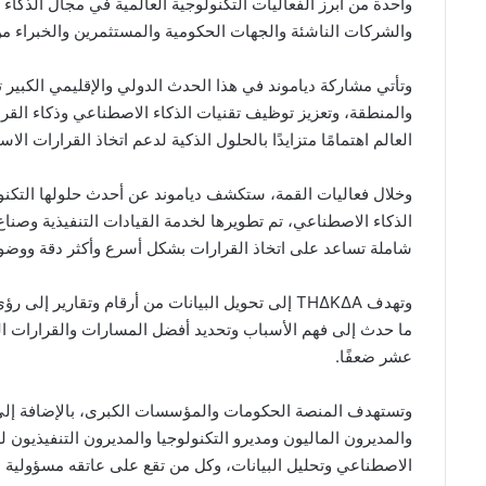
واحدة من أبرز الفعاليات التكنولوجية العالمية في مجال الذكا
والشركات الناشئة والجهات الحكومية والمستثمرين والخبراء من أكثر من 60 دولة
وتأتي مشاركة دياموند في هذا الحدث الدولي والإقليمي الكبير 
والمنطقة، وتعزيز توظيف تقنيات الذكاء الاصطناعي وذكاء الق
العالم اهتمامًا متزايدًا بالحلول الذكية لدعم اتخاذ القرارات الا
الذكاء الاصطناعي، تم تطويرها لخدمة القيادات التنفيذية وصنا
شاملة تساعد على اتخاذ القرارات بشكل أسرع وأكثر دقة ووضوحً
وتهدف THΔKΔA إلى تحويل البيانات من أرقام وتقارير
ما حدث إلى فهم الأسباب وتحديد أفضل المسارات والقرارات الم
عشر ضعفًا.
وتستهدف المنصة الحكومات والمؤسسات الكبرى، بالإضافة إلى قي
والمديرون الماليون ومديرو التكنولوجيا والمديرون التنفيذيون 
الاصطناعي وتحليل البيانات، وكل من تقع على عاتقه مسؤولية ا