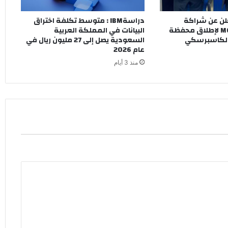
 RAKICT تعلن عن شراكة
دراسةIBM : متوسط تكلفة اختراق
استراتيجية مع MCS لإطلاق محفظة
البيانات في المملكة العربية
ة لكاسبرسكي
السعودية يصل إلى 27 مليون ريال في
عام 2026
منذ 3 أيام