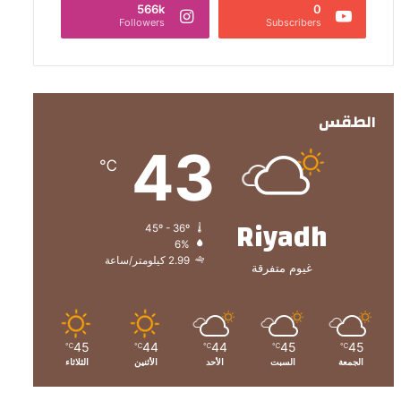
566k
0
Followers
Subscribers
الطقس
43
℃
Riyadh
45º - 36º
6%
2.99 كيلومتر/ساعة
غيوم متفرقة
45
44
44
45
45
℃
℃
℃
℃
℃
الجمعة
السبت
الأحد
الأثنين
الثلاثاء