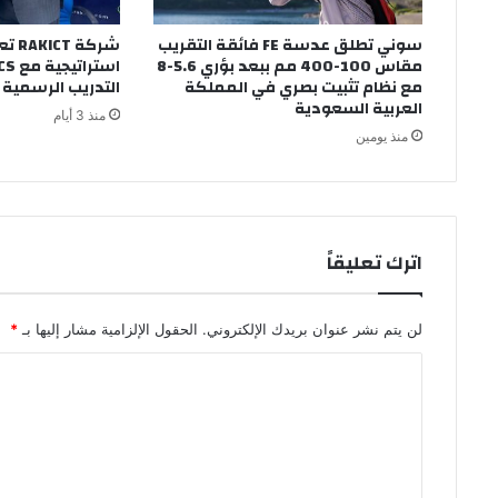
سوني تطلق عدسة FE فائقة التقريب
شركة
مقاس 100-400 مم ببعد بؤري 5.6-8
مع نظام تثبيت بصري في المملكة
التدريب الرسمي
العربية السعودية
منذ 3 أيام
منذ يومين
اترك تعليقاً
لن يتم نشر عنوان بريدك الإلكتروني.
الحقول الإلزامية مشار إليها بـ
*
ا
ل
ت
ع