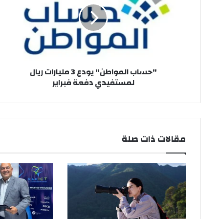
3
مليارات
ريال
لمستفيدي
دفعة
فبراير
"حساب المواطن" يودع 3 مليارات ريال
لمستفيدي دفعة فبراير
مقالات ذات صلة