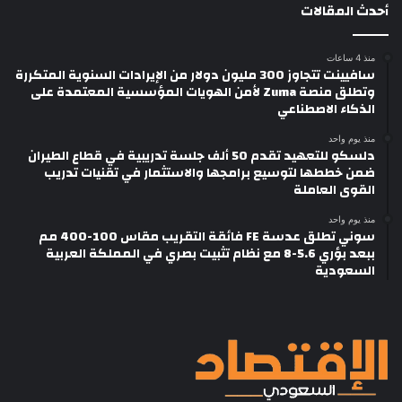
أحدث المقالات
منذ 4 ساعات
سافيينت تتجاوز 300 مليون دولار من الإيرادات السنوية المتكررة
وتطلق منصة Zuma لأمن الهويات المؤسسية المعتمدة على
الذكاء الاصطناعي
منذ يوم واحد
دلسكو للتعهيد تقدم 50 ألف جلسة تدريبية في قطاع الطيران
ضمن خططها لتوسيع برامجها والاستثمار في تقنيات تدريب
القوى العاملة
منذ يوم واحد
سوني تطلق عدسة FE فائقة التقريب مقاس 100-400 مم
ببعد بؤري 5.6-8 مع نظام تثبيت بصري في المملكة العربية
السعودية