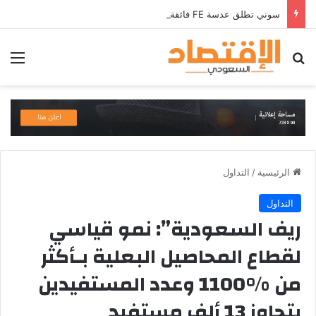
سوني تطلق عدسة FE فائقة التقريب مقاس 100-400 مم ببعد بؤري 5.6-8 مع نظام تثبيت بصري في المملكة العربية السعودية
بحث عن
الق
الرئيسية
/
التداول
التداول
ريف السعودية”: نمو قياسي
لقطاع المحاصيل البعلية بـأكثر
من %1100 وعدد المستفيدين
يتجاوز 13 ألف مستفيد