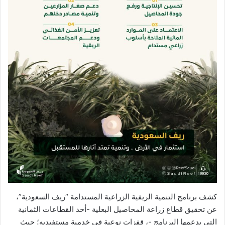
كشف برنامج التنمية الريفية الزراعية المستدامة “ريف السعودية”،
عن تحقيق قطاع زراعة المحاصيل البعلية -أحد القطاعات الثمانية
التي يدعمها البرنامج -، قفزاتٍ نوعية في خدمية مستفيديه؛ حيث