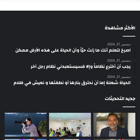
الأكثر مشاهدة
ديسمبر 21, 2024
‫اصرخ لتعلم أنك ما زلتَ حيّاً وأن الحياة على هذه الأرض ممكن
ديسمبر 21, 2024
يجب أن أخترع نظاماً وإلا فسيستعبدني نظام رجل آخر
ديسمبر 21, 2024
الحياة شعلة إما أن نحترق بنارها أو نطفئها و نعيش في ظلام
جديد التحديثات