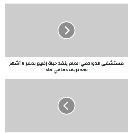
مستشفى
الدوادمي
العام
ينقذ
حياة
رضيع
بعمر
8
أشهر
مستشفى الدوادمي العام ينقذ حياة رضيع بعمر 8 أشهر
بعد
بعد نزيف دماغي حاد
نزيف
دماغي
حاد
"هيئة
الطرق"
تبدأ
استخدام
تقنية
"تحسين
سطح
الطريق"
لتعزيز