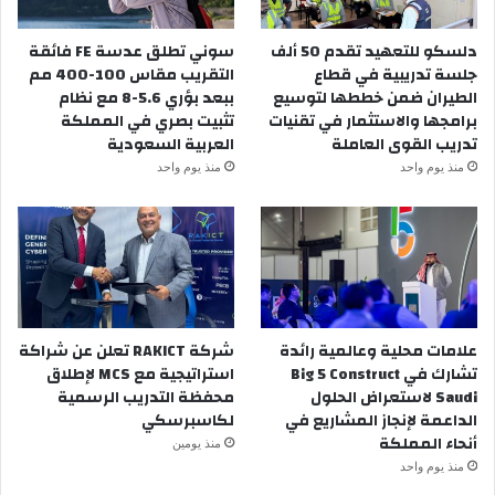
دلسكو للتعهيد تقدم 50 ألف
سوني تطلق عدسة FE فائقة
جلسة تدريبية في قطاع
التقريب مقاس 100-400 مم
الطيران ضمن خططها لتوسيع
ببعد بؤري 5.6-8 مع نظام
برامجها والاستثمار في تقنيات
تثبيت بصري في المملكة
تدريب القوى العاملة
العربية السعودية
منذ يوم واحد
منذ يوم واحد
علامات محلية وعالمية رائدة
شركة RAKICT تعلن عن شراكة
تشارك في Big 5 Construct
استراتيجية مع MCS لإطلاق
Saudi لاستعراض الحلول
محفظة التدريب الرسمية
الداعمة لإنجاز المشاريع في
لكاسبرسكي
أنحاء المملكة
منذ يومين
منذ يوم واحد