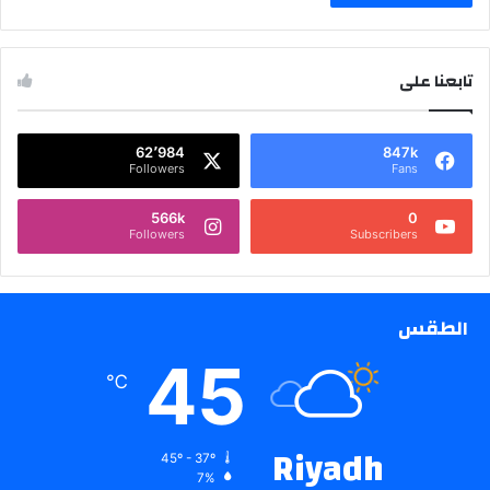
تابعنا على
62٬984
847k
Followers
Fans
566k
0
Followers
Subscribers
الطقس
45
℃
Riyadh
45º - 37º
7%