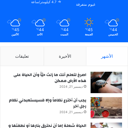
4.7 كيلومتر/ساعة
غيوم متفرقة
45
44
44
45
44
℃
℃
℃
℃
℃
الخميس
الجمعة
السبت
الأحد
الأثنين
الأشهر
الأخيرة
تعليقات
‫اصرخ لتعلم أنك ما زلتَ حيّاً وأن الحياة على
هذه الأرض ممكن
ديسمبر 21, 2024
يجب أن أخترع نظاماً وإلا فسيستعبدني نظام
رجل آخر
ديسمبر 21, 2024
الحياة شعلة إما أن نحترق بنارها أو نطفئها و