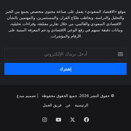
موقع «الاقتصاد السعودي» يعمل على صناعة محتوى متخصص يجمع بين الخبر
والتحليل والدراسة، ويخاطب صُنّاع القرار، والمستثمرين، والمهتمين بالشأن
الاقتصادي السعودي والعالمي، من خلال تقارير معمّقة، وقراءات تحليلية،
وبيانات دقيقة تسهم في رفع الوعي الاقتصادي ودعم المعرفة المبنية على
الأرقام والمؤشرات.
أدخل
بريدك
الإلكتروني
© حقوق النشر 2026، جميع الحقوق محفوظة | تصميم
مبدع
الرئيسية
عن
فريق العمل
فيسبوك
‫X
‫YouTube
انستقرام