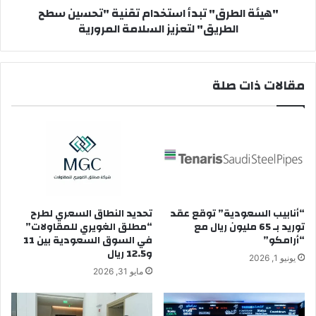
"هيئة الطرق" تبدأ استخدام تقنية "تحسين سطح
السلامة
الطريق" لتعزيز السلامة المرورية
المرورية
مقالات ذات صلة
“أنابيب السعودية” توقع عقد
تحديد النطاق السعري لطرح
توريد بـ 65 مليون ريال مع
“مطلق الغويري للمقاولات”
“أرامكو”
في السوق السعودية بين 11
و12.5 ريال
يونيو 1, 2026
مايو 31, 2026