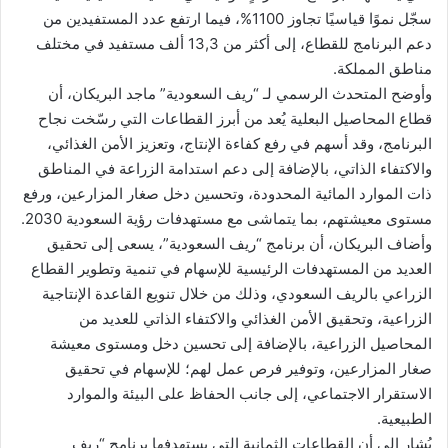
سجّل نموًا قياسيًا تجاوز 1100%، فيما ارتفع عدد المستفيدين من
دعم البرنامج للقطاع، إلى أكثر من 13,3 ألف مستفيد في مختلف
مناطق المملكة.
وأوضح المتحدث الرسمي لـ “ريف السعودية” ماجد البريكان، أن
قطاع المحاصيل البعلية يُعد من أبرز القطاعات التي رسّخت نجاح
البرنامج، وقد أسهم في رفع كفاءة الإنتاج، وتعزيز الأمن الغذائي،
والاكتفاء الذاتي، بالإضافة إلى دعم استدامة الزراعة في المناطق
ذات الموارد المائية المحدودة، وتحسين دخل صغار المزارعين، ورفع
مستوى معيشتهم، بما يتماشى مع مستهدفات رؤية السعودية 2030.
وأضاف البريكان، أن برنامج “ريف السعودية”، يسعى إلى تحقيق
العديد من المستهدفات الرئيسية للإسهام في تنمية وتطوير القطاع
الزراعي بالريف السعودي، وذلك من خلال تنويع القاعدة الإنتاجية
الزراعية، وتحقيق الأمن الغذائي والاكتفاء الذاتي للعديد من
المحاصيل الزراعية، بالإضافة إلى تحسين دخل ومستوى معيشة
صغار المزارعين، وتوفير فرص عمل لهم؛ للإسهام في تحقيق
الاستقرار الاجتماعي، إلى جانب الحفاظ على البيئة والموارد
الطبيعية.
يُشار إلى أن القطاعات الثمانية التي يستهدفها برنامج “ريف