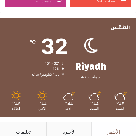
Followers
Subscribers
الطقس
32
℃
Riyadh
45º - 32º
12%
1.55 كيلومتر/ساعة
سماء صافية
45
44
44
44
45
℃
℃
℃
℃
℃
الجمعة
السبت
الأحد
الأثنين
الثلاثاء
الأشهر
الأخيرة
تعليقات