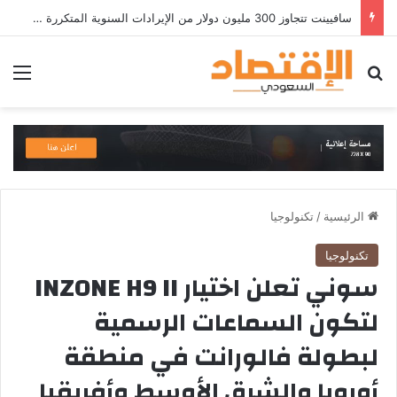
سافيينت تتجاوز 300 مليون دولار من الإيرادات السنوية المتكررة وتطلق منصة Zuma لأمن الهويات المؤسسية المعتمدة على الذكاء الاصطناعي
بحث عن
الق
الرئيسية
/
تكنولوجيا
تكنولوجيا
سوني تعلن اختيار INZONE H9 II
لتكون السماعات الرسمية
لبطولة فالورانت في منطقة
أوروبا والشرق الأوسط وأفريقيا