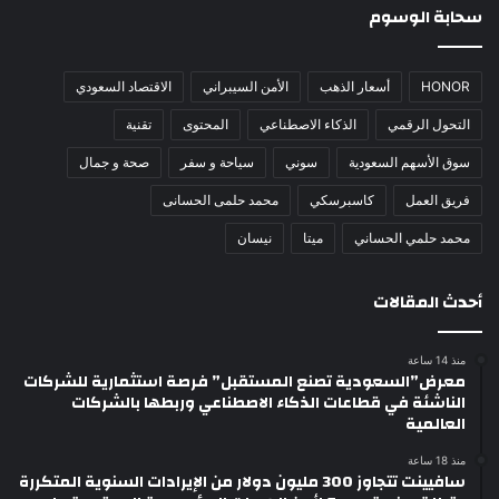
سحابة الوسوم
HONOR
أسعار الذهب
الأمن السيبراني
الاقتصاد السعودي
التحول الرقمي
الذكاء الاصطناعي
المحتوى
تقنية
سوق الأسهم السعودية
سوني
سياحة و سفر
صحة و جمال
فريق العمل
كاسبرسكي
محمد حلمى الحسانى
محمد حلمي الحساني
ميتا
نيسان
أحدث المقالات
منذ 14 ساعة
معرض”السعودية تصنع المستقبل” فرصة استثمارية للشركات
الناشئة في قطاعات الذكاء الاصطناعي وربطها بالشركات
العالمية
منذ 18 ساعة
سافيينت تتجاوز 300 مليون دولار من الإيرادات السنوية المتكررة