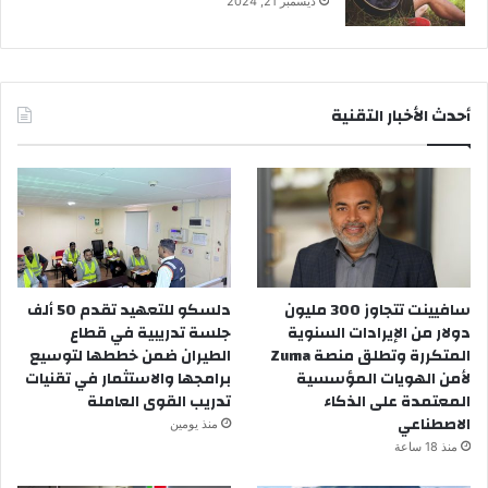
ديسمبر 21, 2024
أحدث الأخبار التقنية
سافيينت تتجاوز 300 مليون
دلسكو للتعهيد تقدم 50 ألف
دولار من الإيرادات السنوية
جلسة تدريبية في قطاع
المتكررة وتطلق منصة Zuma
الطيران ضمن خططها لتوسيع
لأمن الهويات المؤسسية
برامجها والاستثمار في تقنيات
المعتمدة على الذكاء
تدريب القوى العاملة
الاصطناعي
منذ يومين
منذ 18 ساعة