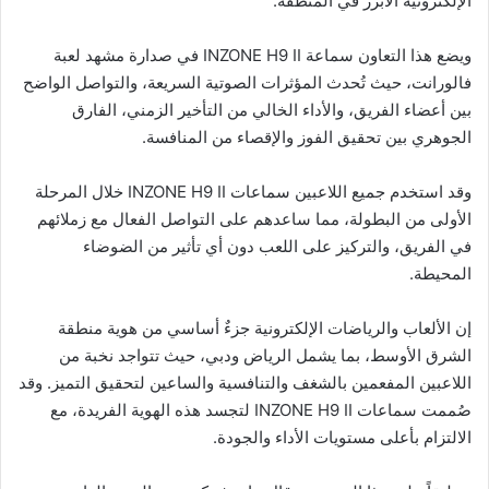
الإلكترونية الأبرز في المنطقة.
ويضع هذا التعاون سماعة INZONE H9 II في صدارة مشهد لعبة
فالورانت، حيث تُحدث المؤثرات الصوتية السريعة، والتواصل الواضح
بين أعضاء الفريق، والأداء الخالي من التأخير الزمني، الفارق
الجوهري بين تحقيق الفوز والإقصاء من المنافسة.
وقد استخدم جميع اللاعبين سماعات INZONE H9 II خلال المرحلة
الأولى من البطولة، مما ساعدهم على التواصل الفعال مع زملائهم
في الفريق، والتركيز على اللعب دون أي تأثير من الضوضاء
المحيطة.
إن الألعاب والرياضات الإلكترونية جزءٌ أساسي من هوية منطقة
الشرق الأوسط، بما يشمل الرياض ودبي، حيث تتواجد نخبة من
اللاعبين المفعمين بالشغف والتنافسية والساعين لتحقيق التميز. وقد
صُممت سماعات INZONE H9 II لتجسد هذه الهوية الفريدة، مع
الالتزام بأعلى مستويات الأداء والجودة.