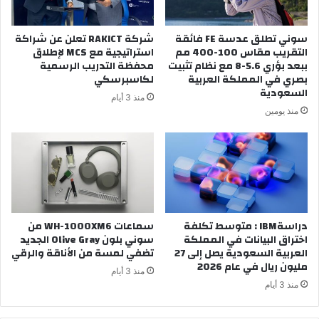
سوني تطلق عدسة FE فائقة
شركة RAKICT تعلن عن شراكة
التقريب مقاس 100-400 مم
استراتيجية مع MCS لإطلاق
ببعد بؤري 5.6-8 مع نظام تثبيت
محفظة التدريب الرسمية
بصري في المملكة العربية
لكاسبرسكي
السعودية
منذ 3 أيام
منذ يومين
دراسةIBM : متوسط تكلفة
سماعات WH-1000XM6 من
اختراق البيانات في المملكة
سوني بلون Olive Gray الجديد
العربية السعودية يصل إلى 27
تضفي لمسة من الأناقة والرقي
مليون ريال في عام 2026
منذ 3 أيام
منذ 3 أيام