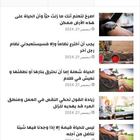
‫اصرخ لتعلم أنك ما زلتَ حيّاً وأن الحياة على
هذه الأرض ممكن
ديسمبر 21, 2024
يجب أن أخترع نظاماً وإلا فسيستعبدني نظام
رجل آخر
ديسمبر 21, 2024
الحياة شعلة إما أن نحترق بنارها أو نطفئها و
نعيش في ظلام
ديسمبر 21, 2024
زيادة القول تحكي النقص في العمل ومنطق
المرء قد يهديه للزلل
ديسمبر 21, 2024
ليس للحياة قيمة إلا إذا وجدنا فيها شيئا
نناضل من أجله