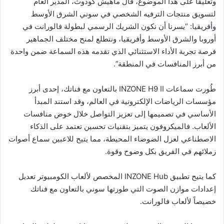
وتعليقاً على هذا الموضوع، قال ماهيش كودوث، المدير العام
لتسويق منتجات الترفيه الشخصي في سوني الشرق الأوسط
وأفريقيا: “يسرنا أن نكون الشريك الرسمي لبطولة فالورانت في
أوروبا والشرق الأوسط وأفريقيا، ونتطلع لمنح مختلف الجماهير
فرصة تجربة الأداء الاستثنائي الذي تقدمه هذه السماعة ضمن واحدة
من أبرز المنافسات في المنطقة”.
طُورت سماعات INZONE H9 II بالتعاون مع فناتك، إحدى أبرز
مؤسسات الرياضات الإلكترونية في العالم، وقد استند المبدأ
الأساسي في تصميمها إلى تعزيز التواصل خلال خوض منافسات
الألعاب. فالميكروفون يتميز بتقنيات تحسين تعتمد على الذكاء
الاصطناعي لعزل الضوضاء المحيطة، مما يتيح للاعبين سماع أصوات
زملائهم في الفريق بكل وضوح وقوة.
كما يتيح تطبيق INZONE Hub المخصص لألعاب الكومبيوتر تعديل
إعدادات موازن الصوت التي طورتها سوني بالتعاون مع فناتك
خصيصاً لألعاب فالورانت.