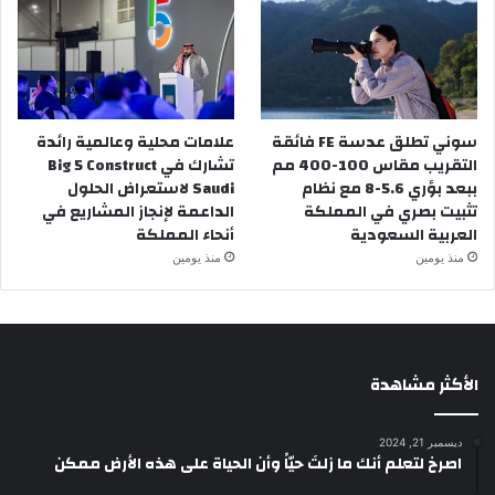
سوني تطلق عدسة FE فائقة
علامات محلية وعالمية رائدة
التقريب مقاس 100-400 مم
تشارك في Big 5 Construct
ببعد بؤري 5.6-8 مع نظام
Saudi لاستعراض الحلول
تثبيت بصري في المملكة
الداعمة لإنجاز المشاريع في
العربية السعودية
أنحاء المملكة
منذ يومين
منذ يومين
الأكثر مشاهدة
ديسمبر 21, 2024
‫اصرخ لتعلم أنك ما زلتَ حيّاً وأن الحياة على هذه الأرض ممكن