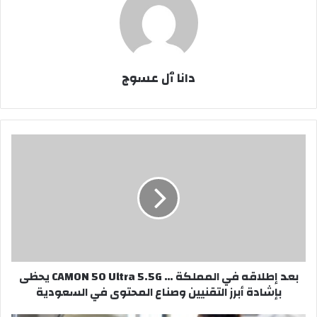
دانا ٱل عسوج
بعد
إطلاقه
في
المملكة
…
CAMON
50
Ultra
5.5G
بعد إطلاقه في المملكة … CAMON 50 Ultra 5.5G يحظى
يحظى
بإشادة أبرز التقنيين وصناع المحتوى في السعودية
بإشادة
أبرز