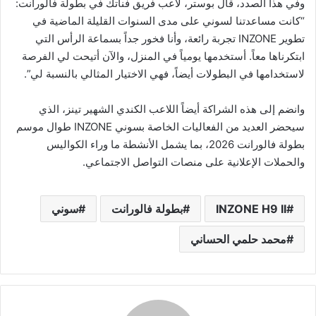
وفي هذا الصدد، قال بوستر، لاعب فريق فناتك في بطولة فالورانت:
“كانت مساعدتنا لسوني على مدى السنوات القليلة الماضية في
تطوير INZONE تجربة رائعة، وأنا فخور جداً بسماعة الرأس التي
ابتكرناها معاً. أستخدمها يومياً في المنزل، والآن أتيحت لي الفرصة
لاستخدامها في البطولات أيضاً، فهي الاختيار المثالي بالنسبة لي”.
وانضم إلى هذه الشراكة أيضاً اللاعب الكندي الشهير تينز، الذي
سيحضر العديد من الفعاليات الخاصة بسوني INZONE طوال موسم
بطولة فالورانت 2026، بما يشمل الأنشطة ما وراء الكواليس
والحملات الإعلانية على منصات التواصل الاجتماعي.
INZONE H9 II
بطولة فالورانت
سوني
محمد حلمي الحساني