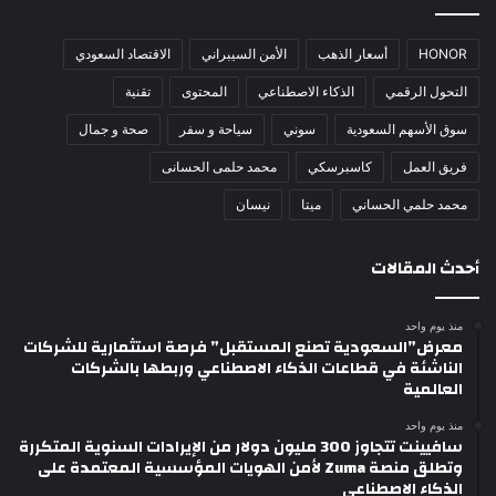
HONOR
أسعار الذهب
الأمن السيبراني
الاقتصاد السعودي
التحول الرقمي
الذكاء الاصطناعي
المحتوى
تقنية
سوق الأسهم السعودية
سوني
سياحة و سفر
صحة و جمال
فريق العمل
كاسبرسكي
محمد حلمى الحسانى
محمد حلمي الحساني
ميتا
نيسان
أحدث المقالات
منذ يوم واحد
معرض”السعودية تصنع المستقبل” فرصة استثمارية للشركات
الناشئة في قطاعات الذكاء الاصطناعي وربطها بالشركات
العالمية
منذ يوم واحد
سافيينت تتجاوز 300 مليون دولار من الإيرادات السنوية المتكررة
وتطلق منصة Zuma لأمن الهويات المؤسسية المعتمدة على
الذكاء الاصطناعي