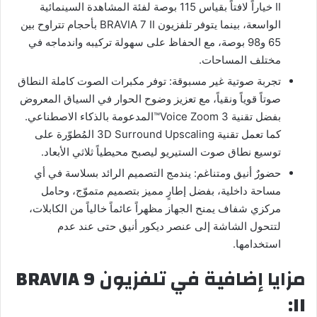
II خياراً لافتاً بقياس 115 بوصة لفئة المشاهدة السينمائية
الواسعة، بينما يتوفر تلفزيون BRAVIA 7 II بأحجام تتراوح بين
65 و98 بوصة، مع الحفاظ على سهولة تركيبه واندماجه في
مختلف المساحات.
تجربة صوتية غير مسبوقة: توفر مكبرات الصوت كاملة النطاق
صوتاً قوياً ونقياً، مع تعزيز وضوح الحوار في السياق المعروض
بفضل تقنية Voice Zoom 3™المدعومة بالذكاء الاصطناعي.
كما تعمل تقنية 3D Surround Upscaling المُطوّرة على
توسيع نطاق صوت الستيريو ليصبح محيطياً ثلاثي الأبعاد.
حضورٌ أنيق ومتناغم: يندمج التصميم الرائد بسلاسة في أي
مساحة داخلية، بفضل إطارٍ مميز بتصميم متموّج، وحامل
مركزي شفاف يمنح الجهاز مظهراً عائماً خالياً من الكابلات،
لتتحول الشاشة إلى عنصر ديكور أنيق حتى عند عدم
استخدامها.
مزايا إضافية في تلفزيون BRAVIA 9
II: