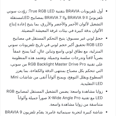
أول تلفزيونات BRAVIA بتقنية True RGB LED: زوّدت سوني
تلفزيونيّ BRAVIA 9 II وBRAVIA 7 II بمصابيح LEDمستقلة
التشغيل لألوان الأحمر والأخضر والأزرق، بما يتيح إعادة إنتاج
الألوان بدقة كبيرة في بيئات غرفة المعيشة المضيئة.
حجمٌ لوني غير مسبوق: يتيح التحكم المستقل في مصابيح
RGB LED تحقيق أكبر حجم لوني في تاريخ تلفزيونات سوني
المنزلية، مع نطاق لوني واسع وتباين عالٍ، كما يمنح عمقاً
بصرياً لافتاً وتدرجات سلسة وجميلة. وتعتمد هذه المنظومة
على تقنية RGB Backlight Master Drive Pro من سوني،
التي تتحكم بكل مصباح بمنتهى الدقة والكفاءة، بما يعزز
السطوع ويقلل التوهج، ويمنح ألواناً أنقى من شاشات Mini
LED التقليدية.
زوايا مشاهدة واسعة: يضمن التشغيل المستقل لمصابيح RGB
LED مع تقنية X-Wide Angle Pro صوراً جميلة وألواناً
متناسقة من زوايا مشاهدة واسعة.
شاشة كبيرة لتجربة سينمائية غامرة: يقدّم تلفزيون BRAVIA 9