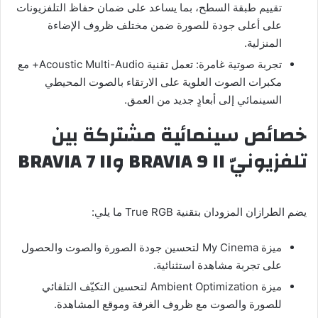
تقييم طبقة السطح، بما يساعد على ضمان حفاظ التلفزيونات
على أعلى جودة للصورة ضمن مختلف ظروف الإضاءة
المنزلية.
تجربة صوتية غامرة: تعمل تقنية Acoustic Multi-Audio+ مع
مكبرات الصوت العلوية على الارتقاء بالصوت المحيطي
السينمائي إلى أبعادٍ جديد من العمق.
خصائص سينمائية مشتركة بين
تلفزيونيّ BRAVIA 9 II وBRAVIA 7 II
يضم الطرازان المزودان بتقنية True RGB ما يلي:
ميزة My Cinema لتحسين جودة الصورة والصوت والحصول
على تجربة مشاهدة استثنائية.
ميزة Ambient Optimization لتحسين التكيّف التلقائي
للصورة والصوت مع ظروف الغرفة وموقع المشاهدة.