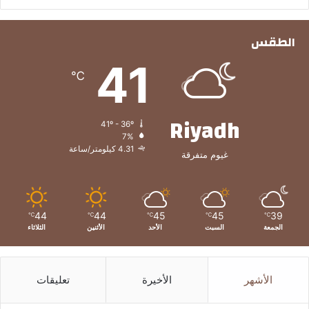
الطقس
41
℃
Riyadh
41º - 36º
7%
4.31 كيلومتر/ساعة
غيوم متفرقة
44
44
45
45
39
℃
℃
℃
℃
℃
الجمعة
السبت
الأحد
الأثنين
الثلاثاء
الأشهر
الأخيرة
تعليقات