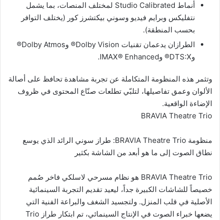
أنماط Studio Calibrated لمختلف المنصات، بما يشمل
نتفليكس وبرايم فيديو وسوني بيكتشرز كور (يختلف التوافر
بحسب المنطقة).
الطرازان يدعمان تقنيات Dolby Vision® وDolby Atmos®
وDTS:X® وIMAX® Enhanced.
وتثمر هذه المنظومة المتكاملة عن تجربة مشاهدة تحافظ على أصالة
الألوان وعمق تفاصيلها، لتلبّي تطلعات صنّاع المحتوى في ظروف
الإضاءة الواقعية.
BRAVIA Theatre Trio
منظومة BRAVIA Theatre Trio: طراز سوني الرائد الذي يوسع
نطاق الصوت إلى ما هو أبعد من الشاشة بكثير
BRAVIA Theatre Trio هو نظام مسرحي لاسلكي فاخر صُمم
خصيصاً للشاشات الكبيرة جداً، ليعيد تقديم التجربة السينمائية
الأصلية في قلب المنزل. ولتجسيد الشغف والبراعة الفنية التي
يضعها خبراء الصوت في الإنتاج السينمائي، تم ابتكار طراز Trio