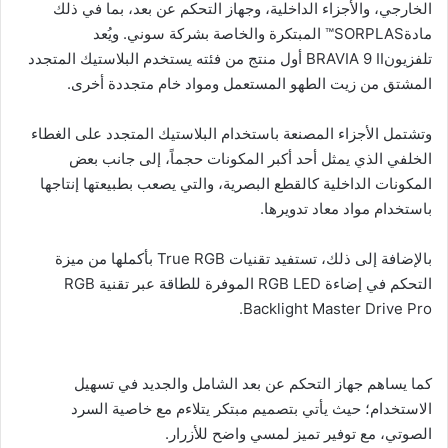
الخارجي، والأجزاء الداخلية، وجهاز التحكم عن بعد، بما في ذلك
مادةSORPLAS™ المبتكرة والخاصة بشركة سوني. ويُعد
تلفزيونBRAVIA 9 II أول منتج من فئته يستخدم البلاستيك المتجدد
المشتق من زيت الطهو المستعمل ومواد خام متجددة أخرى.
وتشتمل الأجزاء المصنعة باستخدام البلاستيك المتجدد على الغطاء
الخلفي الذي يمثل أحد أكبر المكونات حجماً، إلى جانب بعض
المكونات الداخلية كالقطع البصرية، والتي يصعب بطبيعتها إنتاجها
باستخدام مواد معاد تدويرها.
بالإضافة إلى ذلك، تستفيد تقنيات True RGB بأكملها من ميزة
التحكم في إضاءة RGB LED الموفرة للطاقة عبر تقنية RGB
Backlight Master Drive Pro.
كما يساهم جهاز التحكم عن بعد الشامل والجديد في تسهيل
الاستخدام؛ حيث يأتي بتصميم مبتكر يتلاءم مع خاصية السرد
الصوتي، مع توفير تميز لمسي واضح للأزرار.