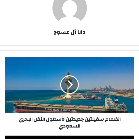
دانا ٱل عسوج
انضمام
سفينتين
جديدتين
لأسطول
النقل
البحري
السعودي
انضمام سفينتين جديدتين لأسطول النقل البحري
السعودي
شراكة