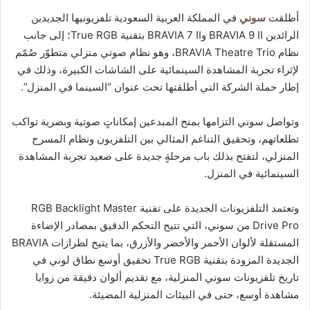
أطلقت
سوني
في المملكة العربية السعودية تلفزيونيها الجديدين
الرائدين BRAVIA 9 II وBRAVIA 7 II بتقنية True RGB؛ إلى جانب
نظام BRAVIA Theatre Trio، وهو نظام صوتي منزلي متطوّر صُمّم
لإثراء تجربة المشاهدة السينمائية على الشاشات الكبيرة، وذلك في
إطار حملة الشركة التي أطلقتها تحت عنوان “السينما في المنزل”.
وتواصل سوني التزامها بمنح المبدعين إمكاناتٍ صوتية وبصرية تواكب
تطلعاتهم، وتحقيق التناغم المثالي بين التلفزيون ونظام المسرح
المنزلي، لتفتح بذلك باب مرحلةٍ جديدة على صعيد تجربة المشاهدة
السينمائية في المنزل.
وتعتمد التلفزيونات الجديدة على تقنية RGB Backlight Master
Drive Pro من سوني، التي تتيح التحكم الدقيق بمصادر الإضاءة
المستقلة لألوان الأحمر والأخضر والأزرق، بما يتيح لطرازات BRAVIA
الجديدة المزودة بتقنية True RGB تحقيق أوسع نطاق لوني في
تاريخ تلفزيونات سوني المنزلية، مع تقديم ألوان دقيقة من زوايا
مشاهدة أوسع، حتى في البيئات المنزلية المضيئة.