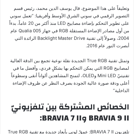
وتعليقاً على هذا الموضوع، قال يوسف الدين محمد، رئيس قسم
التصوير الرقمي في سوني الشرق الأوسط وأفريقيا: “تعمل سوني
على تطوير التحكم بإضاءة مصابيح LED منذ أكثر من 20 عاماً، بدءاً
من أول مصادر الإضاءة المستقلة RGB في جهاز Qualia 005 عام
2004، وصولاً إلى تقنية Backlight Master Drive الرائدة التي
أبصرت النور عام 2016.
وتمثل تقنية True RGB الجديدة نقلة نوعية تجمع بين الدقة العالية
لمصابيح RGB التي يمكن التحكم بها بشكلٍ فردي، وأفضل ما في
تقنيتيّ Mini LED وOLED، لتمنح المشاهدين ألواناً أنقى وسطوعاً
أعلى ودقة صورة عالية الجودة بصرف النظر عن ظروف الإضاءة
الداخلية”
الخصائص المشتركة بين تلفزيونيّ
BRAVIA 9 II وBRAVIA 7 II:
تلفزيون BRAVIA 7 II: عمقٌ لوني بأبعادٍ جديدة مع تقنية True RGB