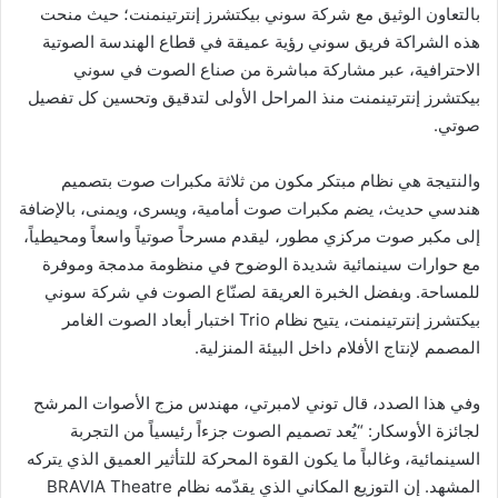
بالتعاون الوثيق مع شركة سوني بيكتشرز إنترتينمنت؛ حيث منحت
هذه الشراكة فريق سوني رؤية عميقة في قطاع الهندسة الصوتية
الاحترافية، عبر مشاركة مباشرة من صناع الصوت في سوني
بيكتشرز إنترتينمنت منذ المراحل الأولى لتدقيق وتحسين كل تفصيل
صوتي.
والنتيجة هي نظام مبتكر مكون من ثلاثة مكبرات صوت بتصميم
هندسي حديث، يضم مكبرات صوت أمامية، ويسرى، ويمنى، بالإضافة
إلى مكبر صوت مركزي مطور، ليقدم مسرحاً صوتياً واسعاً ومحيطياً،
مع حوارات سينمائية شديدة الوضوح في منظومة مدمجة وموفرة
للمساحة. وبفضل الخبرة العريقة لصنّاع الصوت في شركة سوني
بيكتشرز إنترتينمنت، يتيح نظام Trio اختبار أبعاد الصوت الغامر
المصمم لإنتاج الأفلام داخل البيئة المنزلية.
وفي هذا الصدد، قال توني لامبرتي، مهندس مزج الأصوات المرشح
لجائزة الأوسكار: “يُعد تصميم الصوت جزءاً رئيسياً من التجربة
السينمائية، وغالباً ما يكون القوة المحركة للتأثير العميق الذي يتركه
المشهد. إن التوزيع المكاني الذي يقدّمه نظام BRAVIA Theatre