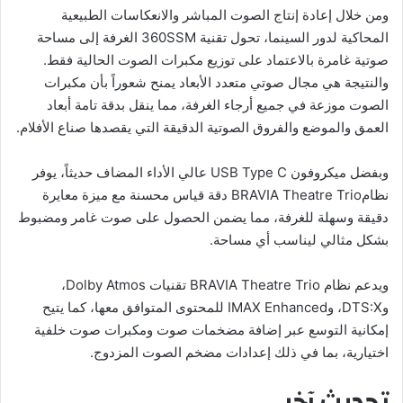
ومن خلال إعادة إنتاج الصوت المباشر والانعكاسات الطبيعية
المحاكية لدور السينما، تحول تقنية 360SSM الغرفة إلى مساحة
صوتية غامرة بالاعتماد على توزيع مكبرات الصوت الحالية فقط.
والنتيجة هي مجال صوتي متعدد الأبعاد يمنح شعوراً بأن مكبرات
الصوت موزعة في جميع أرجاء الغرفة، مما ينقل بدقة تامة أبعاد
العمق والموضع والفروق الصوتية الدقيقة التي يقصدها صناع الأفلام.
وبفضل ميكروفون USB Type C عالي الأداء المضاف حديثاً، يوفر
نظامBRAVIA Theatre Trio دقة قياس محسنة مع ميزة معايرة
دقيقة وسهلة للغرفة، مما يضمن الحصول على صوت غامر ومضبوط
بشكل مثالي ليناسب أي مساحة.
ويدعم نظام BRAVIA Theatre Trio تقنيات Dolby Atmos،
وDTS:X، وIMAX Enhanced للمحتوى المتوافق معها، كما يتيح
إمكانية التوسع عبر إضافة مضخمات صوت ومكبرات صوت خلفية
اختيارية، بما في ذلك إعدادات مضخم الصوت المزدوج.
تحديث آخر