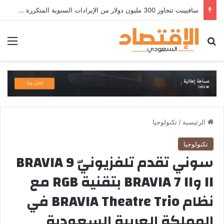
سافيينت تتجاوز 300 مليون دولار من الإيرادات السنوية المتكررة وتطلق منصة Zuma لأمن الهويات المؤسسية المعتمدة على الذكاء الاصطناعي
بحث عن
الق
الرئيسية
/
تكنولوجيا
تكنولوجيا
سوني تقدم تلفزيونيّ BRAVIA 9
II وBRAVIA 7 II بتقنية RGB مع
نظام BRAVIA Theatre Trio في
المملكة العربية السعودية