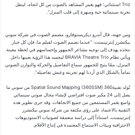
Trio استثنائي؛ فهو يغمر المشاهد بالصوت من كل اتجاه، لينقل
تجربة سينمائية حية ومبهرة إلى قلب المنزل”.
ومن جهته، قال أندرو ديكريستوفارو، مصمم الصوت في شركة سوني
بيكتشرز إنترتينمنت: “عندما نصمم الصوت لفيلم ما، فإن كل خيار
نتخذه يهدف إلى توجيه مشاعر الجمهور وإحساسهم في لحظة معينة.
ويأتي نظام BRAVIA Theatre Trio ليجسد هذا الرؤية بعينها داخل
المنزل، ممّا يتيح للجمهور سماع التفاصيل والحركة والتوازن الصوتي
تماماً بالشكل الذي أردنا لهم تجربته وعيش تفاصيله”.
تُولد تقنية360 Spatial Sound Mapping (360SSM) من سوني ما
يصل إلى 24 مكبر صوت افتراضي لإنشاء مجال صوتي سينمائي
واسع يغمر المستمعين من جميع الاتجاهات. وقد جرى تطوير هذه
التقنية بالاعتماد على رؤى مكثفة من شركة سوني بيكتشرز
إنترتينمنت، استناداً إلى دراسة متعمقة لصوتيات الاستوديوهات
الاحترافية وبيئات الاستماع المعتمدة في إنتاج الأفلام.