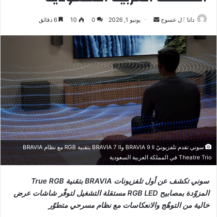
أرسل
دانا ٱل عسوج
يونيو 1, 2026
0
10
6 دقائق
بريدا
إلكترونيا
سوني تقدم تلفزيونيّ BRAVIA 9 II وBRAVIA 7 II بتقنية RGB مع نظام BRAVIA
Theatre Trio في المملكة العربية السعودية
سوني تكشف عن أول تلفزيونات BRAVIA بتقنية True RGB
المزوّدة بمصابيح RGB LED مستقلة التشغيل لتوفّر شاشات عرض
خالية من التوهّج والانعكاسات مع نظام مسرحي متطوّر