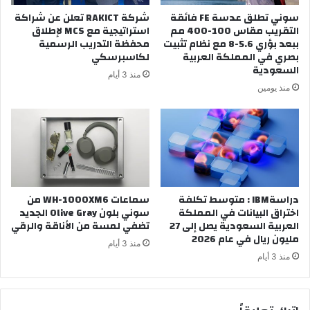
سوني تطلق عدسة FE فائقة
شركة RAKICT تعلن عن شراكة
التقريب مقاس 100-400 مم
استراتيجية مع MCS لإطلاق
ببعد بؤري 5.6-8 مع نظام تثبيت
محفظة التدريب الرسمية
بصري في المملكة العربية
لكاسبرسكي
السعودية
منذ 3 أيام
منذ يومين
دراسةIBM : متوسط تكلفة
سماعات WH-1000XM6 من
اختراق البيانات في المملكة
سوني بلون Olive Gray الجديد
العربية السعودية يصل إلى 27
تضفي لمسة من الأناقة والرقي
مليون ريال في عام 2026
منذ 3 أيام
منذ 3 أيام