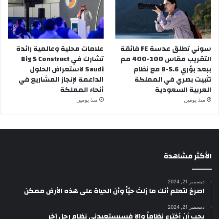
سوني تطلق عدسة FE فائقة
علامات محلية وعالمية رائدة
التقريب مقاس 100-400 مم
تشارك في Big 5 Construct
ببعد بؤري 5.6-8 مع نظام
Saudi لاستعراض الحلول
تثبيت بصري في المملكة
الداعمة لإنجاز المشاريع في
العربية السعودية
أنحاء المملكة
منذ يومين
منذ يومين
الأكثر مشاهدة
ديسمبر 21, 2024
‫اصرخ لتعلم أنك ما زلتَ حيّاً وأن الحياة على هذه الأرض ممكن
ديسمبر 21, 2024
يجب أن أخترع نظاماً وإلا فسيستعبدني نظام رجل آخر