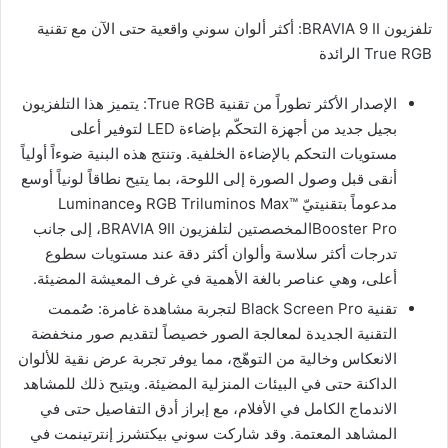
تلفزيون BRAVIA 9 II: أكثر ألوان سوني واقعية حتى الآن مع تقنية
True RGB الرائدة
الإصدار الأكثر تطوراً من تقنية True RGB: يتميز هذا التلفزيون
بجيل جديد من أجهزة التحكّم بإضاءة LED لتوفير أعلى
مستويات التحكم بالإضاءة الخلفية. وتنتج هذه البنية ضوءاً أولياً
أنقى قبل وصول الصورة إلى اللوحة، بما يتيح نطاقاً لونياً أوسع
مدعوماً بتقنيتيّ ™RGB Triluminos Max وLuminance
Booster Proالمخصصتين لتلفزيون BRAVIA 9II، إلى جانب
تدرجات أكثر سلاسة وألوان أكثر دقة عند مستويات سطوع
أعلى، وهي عناصر بالغة الأهمية في غرف المعيشة المضيئة.
تقنية Black Screen Pro لتجربة مشاهدة غامرة: صُممت
التقنية الجديدة لمعالجة الصور خصيصاً لتقديم صور منخفضة
الانعكاس وخالية من التوهّج، مما يوفر تجربة عرض نقية للألوان
الداكنة حتى في البيئات المنزلية المضيئة. ويتيح ذلك للمشاهد
الاندماج الكامل في الأفلام، مع إبراز أدق التفاصيل حتى في
المشاهد المعتمة. وقد شاركت سوني بيكتشرز إنترتينمت في