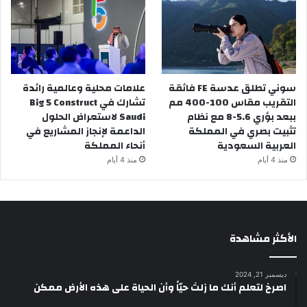
سوني تطلق عدسة FE فائقة
علامات محلية وعالمية رائدة
التقريب مقاس 100-400 مم
تشارك في Big 5 Construct
ببعد بؤري 5.6-8 مع نظام
Saudi لاستعراض الحلول
تثبيت بصري في المملكة
الداعمة لإنجاز المشاريع في
العربية السعودية
أنحاء المملكة
منذ 4 أيام
منذ 4 أيام
الأكثر مشاهدة
ديسمبر 21, 2024
‫اصرخ لتعلم أنك ما زلتَ حيّاً وأن الحياة على هذه الأرض ممكن