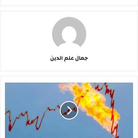
جمال علم الدين
مؤسسات
دولية
تحذر
من
نقص
حاد
في
الوقود
خلال