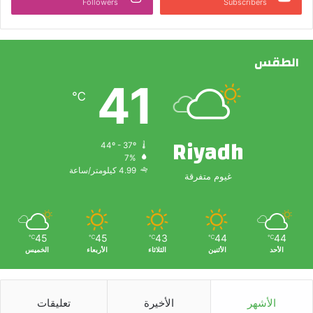
Followers
Subscribers
الطقس
41
℃
Riyadh
44º - 37º
7%
4.99 كيلومتر/ساعة
غيوم متفرقة
45
45
43
44
44
℃
℃
℃
℃
℃
الأحد
الأثنين
الثلاثاء
الأربعاء
الخميس
الأشهر
الأخيرة
تعليقات