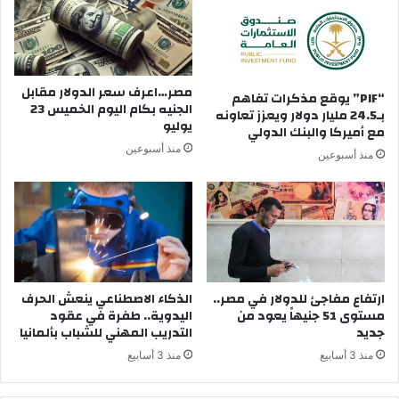
مصر…اعرف سعر الدولار مقابل
“PIF” يوقع مذكرات تفاهم
الجنيه بكام اليوم الخميس 23
بـ24.5 مليار دولار ويعزز تعاونه
يوليو
مع أميركا والبنك الدولي
منذ أسبوعين
منذ أسبوعين
ارتفاع مفاجئ للدولار في مصر..
الذكاء الاصطناعي ينعش الحرف
مستوى 51 جنيهاً يعود من
اليدوية.. طفرة في عقود
جديد
التدريب المهني للشباب بألمانيا
منذ 3 أسابيع
منذ 3 أسابيع