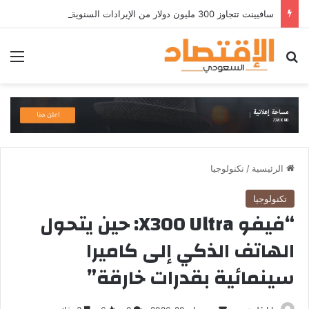
سافيينت تتجاوز 300 مليون دولار من الإيرادات السنوية المتكررة وتطلق منصة Zuma لأمن الهويات المؤسسية المعتمدة على الذكاء الاصطناعي
بحث عن
الق
الرئيسية
/
تكنولوجيا
تكنولوجيا
“فيفو X300 Ultra: حين يتحول
الهاتف الذكي إلى كاميرا
سينمائية بقدرات خارقة”