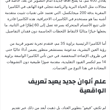
يعادل 400 مم، ما يفتح آفاقًا جديدة أمام التصوير عن بُعد، خاصة في
مجالات مثل الحياة البرية والرياضة.تتجلى قوة الهاتف في الكاميرا
المقربة بدقة 200 ميجابكسل، التي تعتمد على تقنيات تثبيت متقدمة
أشبه بما هو مستخدم في الكاميرات الاحترافية. هذه الكاميرا قادرة
على تتبع الأجسام المتحركة بسرعة تصل إلى 60 إطارًا في الثانية، ما
يجعلها خيارًا مثاليًا لالتقاط اللحظات الحاسمة دون فقدان التفاصيل.
أما الكاميرا الرئيسية بزاوية 35 مم، فتقدم تجربة تصوير قريبة من
رؤية العين البشرية، مدعومة بمستشعر متطور يضمن أداءً عاليًا حتى
في ظروف الإضاءة المنخفضة. في حين تأتي الكاميرا الواسعة بزاوية
14 مم لتكسر القيود التقليدية، مقدمة صورًا طبيعية دون التشوهات
المعتادة في هذا النوع من العدسات.
علم ألوان جديد يعيد تعريف
الواقعية
لم تكتفِ “فيفو” بتطوير العتاد، بل ذهبت أبعد من ذلك عبر تقديم