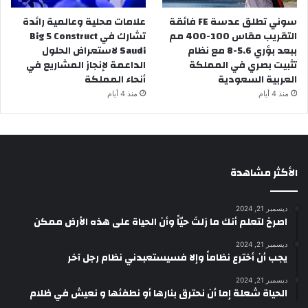
سوني تطلق عدسة FE فائقة
علامات محلية وعالمية رائدة
التقريب مقاس 100-400 مم
تشارك في Big 5 Construct
ببعد بؤري 5.6-8 مع نظام
Saudi لاستعراض الحلول
تثبيت بصري في المملكة
الداعمة لإنجاز المشاريع في
العربية السعودية
أنحاء المملكة
منذ 4 أيام
منذ 4 أيام
الأكثر مشاهدة
ديسمبر 21, 2024
‫اصرخ لتعلم أنك ما زلتَ حيّاً وأن الحياة على هذه الأرض ممكن
ديسمبر 21, 2024
يجب أن أخترع نظاماً وإلا فسيستعبدني نظام رجل آخر
ديسمبر 21, 2024
الحياة شعلة إما أن نحترق بنارها أو نطفئها و نعيش في ظلام