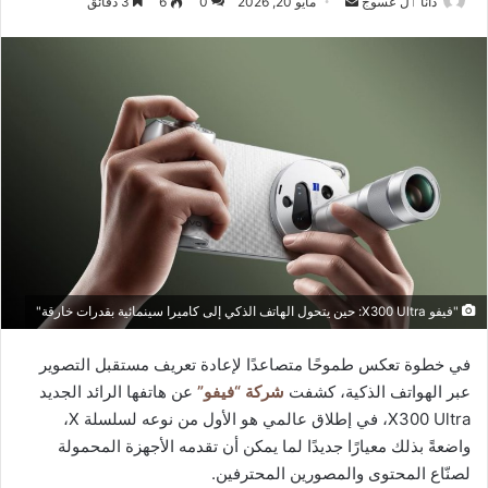
أرسل
دانا ٱل عسوج
مايو 20, 2026
0
6
3 دقائق
بريدا
إلكترونيا
"فيفو X300 Ultra: حين يتحول الهاتف الذكي إلى كاميرا سينمائية بقدرات خارقة"
في خطوة تعكس طموحًا متصاعدًا لإعادة تعريف مستقبل التصوير
عبر الهواتف الذكية، كشفت
شركة “فيفو”
عن هاتفها الرائد الجديد
X300 Ultra، في إطلاق عالمي هو الأول من نوعه لسلسلة X،
واضعةً بذلك معيارًا جديدًا لما يمكن أن تقدمه الأجهزة المحمولة
لصنّاع المحتوى والمصورين المحترفين.