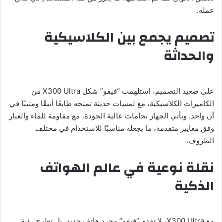
عمله.
تصميم يجمع بين الكلاسيكية
والحداثة
على صعيد التصميم، استلهمت “فيفو” شكل X300 Ultra من
الكاميرات الكلاسيكية، مع لمسات حديثة تمنحه طابعًا أنيقًا ومتينًا في
آن واحد. ويأتي الجهاز بخامات عالية الجودة، مع مقاومة للماء والغبار
وفق معايير متقدمة، ما يجعله مناسبًا للاستخدام في مختلف
الظروف.
نقلة نوعية في عالم الهواتف
الذكية
مع X300 Ultra، لا تقدم “فيفو” مجرد هاتف جديد، بل تطرح رؤية