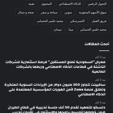
التحول الرقمي
الذكاء الاصطناعي
المحتوى
تقنية
سوق الأسهم السعودية
سوني
سياحة و سفر
صحة و جمال
فريق العمل
كاسبرسكي
محمد حلمى الحسانى
محمد حلمي الحساني
ميتا
نيسان
أحدث المقالات
منذ 3 أيام
معرض”السعودية تصنع المستقبل” فرصة استثمارية للشركات
الناشئة في قطاعات الذكاء الاصطناعي وربطها بالشركات
العالمية
منذ 3 أيام
سافيينت تتجاوز 300 مليون دولار من الإيرادات السنوية المتكررة
وتطلق منصة Zuma لأمن الهويات المؤسسية المعتمدة على
الذكاء الاصطناعي
منذ 4 أيام
دلسكو للتعهيد تقدم 50 ألف جلسة تدريبية في قطاع الطيران
ضمن خططها لتوسيع برامجها والاستثمار في تقنيات تدريب