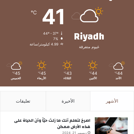
41
℃
Riyadh
44º - 37º
7%
4.99 كيلومتر/ساعة
غيوم متفرقة
45
45
43
44
44
℃
℃
℃
℃
℃
الأحد
الأثنين
الثلاثاء
الأربعاء
الخميس
الأشهر
الأخيرة
تعليقات
‫اصرخ لتعلم أنك ما زلتَ حيّاً وأن الحياة على
هذه الأرض ممكن
ديسمبر 21, 2024