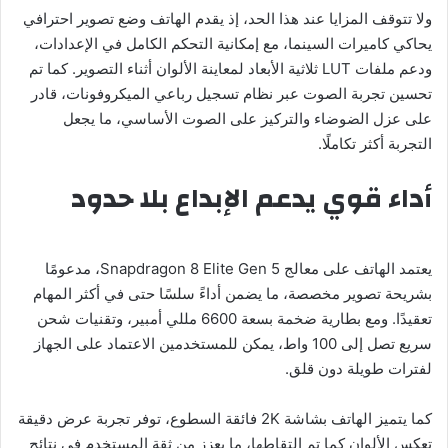
ولا تتوقف المزايا عند هذا الحد، إذ يقدم الهاتف وضع تصوير احترافي
يحاكي كاميرات السينما، مع إمكانية التحكم الكامل في الإعدادات،
ودعم ملفات LUT ثلاثية الأبعاد لمعاينة الألوان أثناء التصوير. كما تم
تحسين تجربة الصوت عبر نظام تسجيل رباعي الميكروفونات، قادر
على عزل الضوضاء والتركيز على الصوت الأساسي، ما يجعل
التجربة أكثر تكاملًا.
أداء قوي يدعم الإبداع بلا حدود
يعتمد الهاتف على معالج Snapdragon 8 Elite Gen 5، مدعومًا
بشريحة تصوير مخصصة، ما يضمن أداءً سلسًا حتى في أكثر المهام
تعقيدًا. ومع بطارية ضخمة بسعة 6600 مللي أمبير، وتقنيات شحن
سريع تصل إلى 100 واط، يمكن للمستخدمين الاعتماد على الجهاز
لفترات طويلة دون قلق.
كما يتميز الهاتف بشاشة 2K فائقة السطوع، توفر تجربة عرض دقيقة
تعكس الألوان كما تم التقاطها، ما يعزز من ثقة المستخدم في نتائج