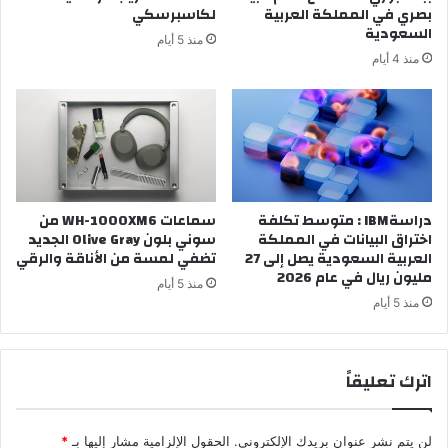
بصري في المملكة العربية
لكاسبرسكي
السعودية
منذ 5 أيام
منذ 4 أيام
دراسةIBM : متوسط تكلفة
سماعات WH-1000XM6 من
اختراق البيانات في المملكة
سوني بلون Olive Gray الجديد
العربية السعودية يصل إلى 27
تضفي لمسة من الأناقة والرقي
مليون ريال في عام 2026
منذ 5 أيام
منذ 5 أيام
اترك تعليقاً
لن يتم نشر عنوان بريدك الإلكتروني.
الحقول الإلزامية مشار إليها بـ
*