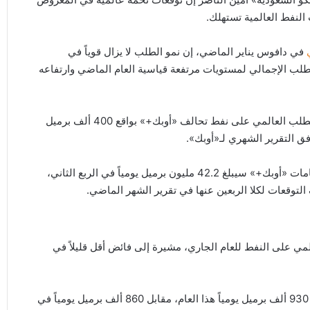
 النفط العالمية تستهلك.
في دافوس يناير الماضي، إن نمو الطلب لا يزال قوياً في
لطلب الإجمالي لمستويات مرتفعة قياسية العام الماضي وارتفاعه
توقعت منظمة البلدان المصدرة للبترول «أوبك» أمس، تراجع الطلب العالمي على نفط تحالف «أوبك+» بواقع 400 ألف برميل
وفق التقرير الشهري لـ«أوبك».
وقالت «أوبك» في تقريرها، إن متوسط ​​الطلب العالمي على خامات «أوبك+» سيبلغ 42.2 مليون برميل يومياً في الربع الثاني،
المي على النفط للعام الجاري، مشيرة إلى فائض أقل قليلاً في
تتوقع الوكالة حالياً أن يرتفع الطلب العالمي على النفط بمقدار 930 ألف برميل يومياً هذا العام، مقابل 860 ألف برميل يومياً في