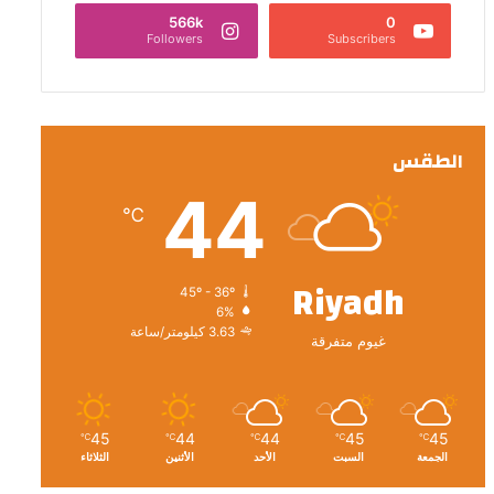
566k
0
Followers
Subscribers
الطقس
44
℃
Riyadh
45º - 36º
6%
3.63 كيلومتر/ساعة
غيوم متفرقة
45
44
44
45
45
℃
℃
℃
℃
℃
الجمعة
السبت
الأحد
الأثنين
الثلاثاء