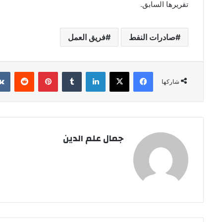
تقريرها السابق.
صادرات النفط
فريق العمل
فيسبوك
‫X
لينكدإن
بينتيريست
شاركها
جمال علم الدين