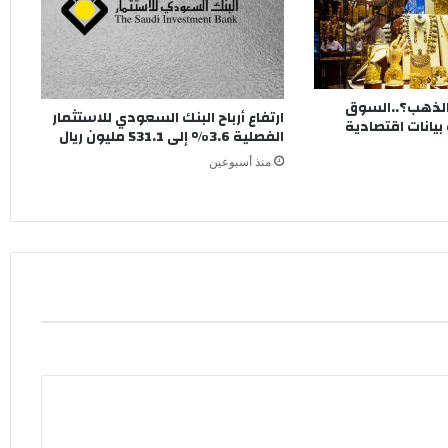
الذهب؟..السوق
ارتفاع أرباح البنك السعودي للاستثمار
يانات اقتصادية
الفصلية 3.6% إلى 531.1 مليون ريال
منذ أسبوعين