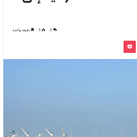
0
5
دقيقة واحدة
‫Pocket
Odnoklassnik