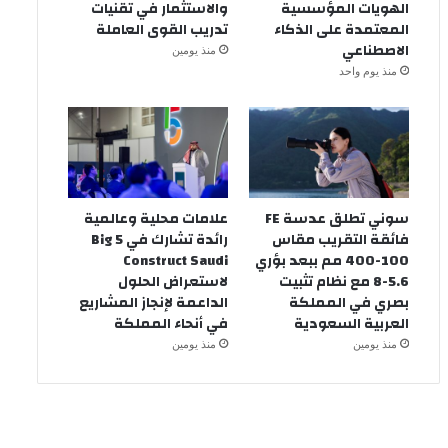
الهويات المؤسسية
والاستثمار في تقنيات
المعتمدة على الذكاء
تدريب القوى العاملة
الاصطناعي
منذ يومين
منذ يوم واحد
سوني تطلق عدسة FE
علامات محلية وعالمية
فائقة التقريب مقاس
رائدة تشارك في Big 5
100-400 مم ببعد بؤري
Construct Saudi
5.6-8 مع نظام تثبيت
لاستعراض الحلول
بصري في المملكة
الداعمة لإنجاز المشاريع
العربية السعودية
في أنحاء المملكة
منذ يومين
منذ يومين