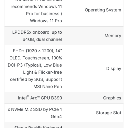
recommends Windows 11
Operating System
Pro for business.)
Windows 11 Pro
LPDDR5x onboard, up to
Memory
64GB, dual channel
14″ FHD+ (1920 x 1200),
OLED, Touchscreen, 100%
DCI-P3 (Typical), Low Blue
Display
Light & Flicker-free
certified by SGS, Support
MSI Nano Pen
®
Intel
Arc™ GPU B390
Graphics
1 x NVMe M.2 SSD by PCIe
Storage Slot
Gen4
Single Backlit Keyboard