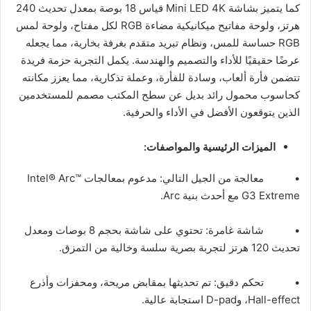
كما يتميز بشاشة Mini LED 4K قياس 18 بوصة بمعدل تحديث 240
هرتز، ولوحة مفاتيح ميكانيكية مضاءة RGB لكل مفتاح، ولوحة لمس
RGB حساسة للمس، ونظام تبريد متقدم بغرفة بخارية، مما يجعله
عرضًا حقيقيًا للأداء والتصميم والهندسة. يكمل التجربة حزمة فريدة
تتضمن فأرة ألعاب، وسادة للفأرة، وعملة تذكارية، مما يعزز مكانته
كحاسوب محمول رائد بديل عن سطح المكتب مصمم للمستخدمين
الذين يتوقعون الأفضل في الأداء والحرفية.
الميزات الرئيسية والمواصفات:
• معالجة من الجيل التالي: مدعوم بمعالجات Intel® Arc™
G3 Extreme مع أحدث بنية Arc.
• شاشة غامرة: تحتوي على شاشة بحجم 8 بوصات ومعدل
تحديث 120 هرتز لتجربة بصرية سلسة وخالية من التمزق.
• تحكم دقيق: تم تحديثها بمقابض مريحة، ومحفزات وأذرع
Hall-effect، وD-pad استجابة عالية.