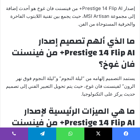
إصدار Prestige 14 Flip AI+ من فينسنت فان غوخ هو أحدث إضافة
إلى مجموعة MSI Artisan، حيث يجمع بين تقنية اللابتوب الفاخرة
والحرفية المستوحاة من الفن.
ما الذي ألهم تصميم إصدار
Prestige 14 Flip AI
+ من فينسنت
فان غوخ؟
يستمد التصميم إلهامه من “ليلة النجوم” و”ليلة النجوم فوق نهر
الرون” لفينسنت فان غوخ، حيث يتم تحويل التعبير الفني إلى تصميم
حديث يركز على التكنولوجيا.
ما هي الميزات الرئيسية لإصدار
Prestige 14 Flip AI
+ من فينسنت
فان غوخ؟
يسبوك
‫X
واتساب
تيلقرام
ڤايبر