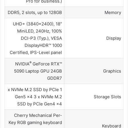
Pro for business.)
DDR5, 2 slots, up to 128GB
Memory
18″ UHD+ (3840×2400),
MiniLED, 240Hz, 100%
DCI-P3 (Typ.), VESA
Display
DisplayHDR™ 1000
Certified, IPS-Level panel
®
NVIDIA
GeForce RTX™
5090 Laptop GPU 24GB
Graphics
GDDR7
1 x NVMe M.2 SSD by PCIe
Gen5 x4 3 x NVMe M.2
Storage Slots
SSD by PCIe Gen4 x4
Cherry Mechanical Per-
Key RGB gaming keyboard
Keyboard