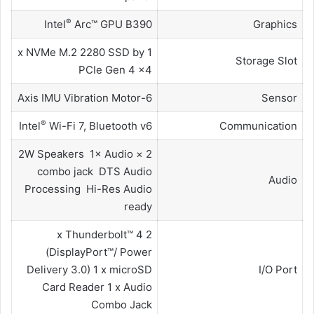
®
Intel
Arc™ GPU B390
Graphics
1 x NVMe M.2 2280 SSD by
Storage Slot
PCIe Gen 4 x4
6-Axis IMU Vibration Motor
Sensor
®
Intel
Wi-Fi 7, Bluetooth v6
Communication
2 × 2W Speakers 1× Audio
combo jack DTS Audio
Audio
Processing Hi-Res Audio
ready
2 x Thunderbolt™ 4
(DisplayPort™/ Power
Delivery 3.0) 1 x microSD
I/O Port
Card Reader 1 x Audio
Combo Jack