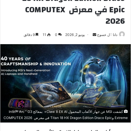
Epic في معرض COMPUTEX
2026
أرسل
دانا ٱل عسوج
يونيو 2, 2026
0
11
9 دقائق
بريدا
إلكترونيا
كشفت MSI عن جهاز الألعاب المحمول Claw 8 EX AI+ بمعالج Intel® Arc™ G3
Extreme وTitan 18 HX Dragon Edition Draco Epic في معرض COMPUTEX 2026