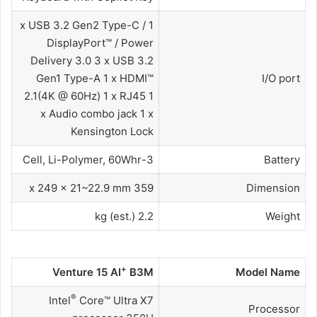
1 x USB 3.2 Gen2 Type-C /
DisplayPort™ / Power
Delivery 3.0 3 x USB 3.2
Gen1 Type-A 1 x HDMI™
I/O port
2.1(4K @ 60Hz) 1 x RJ45 1
x Audio combo jack 1 x
Kensington Lock
3-Cell, Li-Polymer, 60Whr
Battery
359 x 249 x 21~22.9 mm
Dimension
2.2 kg (est.)
Weight
+
Venture 15 AI
B3M
Model Name
®
Intel
Core™ Ultra X7
Processor