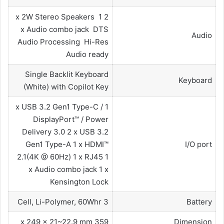
2 x 2W Stereo Speakers 1
x Audio combo jack DTS
Audio
Audio Processing Hi-Res
Audio ready
Single Backlit Keyboard
Keyboard
(White) with Copilot Key
1 x USB 3.2 Gen1 Type-C /
DisplayPort™ / Power
Delivery 3.0 2 x USB 3.2
Gen1 Type-A 1 x HDMI™
I/O port
2.1(4K @ 60Hz) 1 x RJ45 1
x Audio combo jack 1 x
Kensington Lock
3 Cell, Li-Polymer, 60Whr
Battery
359 x 249 x 21~22.9 mm
Dimension