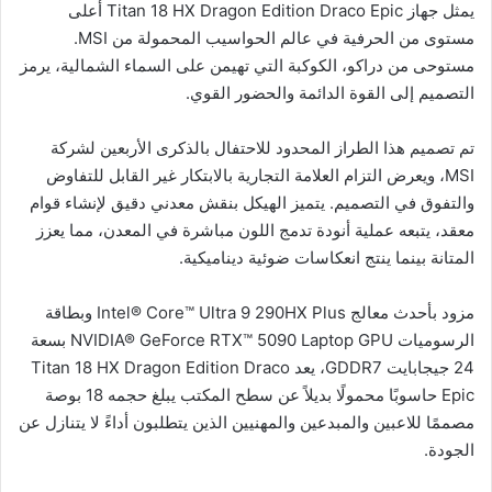
يمثل جهاز Titan 18 HX Dragon Edition Draco Epic أعلى
مستوى من الحرفية في عالم الحواسيب المحمولة من MSI.
مستوحى من دراكو، الكوكبة التي تهيمن على السماء الشمالية، يرمز
التصميم إلى القوة الدائمة والحضور القوي.
تم تصميم هذا الطراز المحدود للاحتفال بالذكرى الأربعين لشركة
MSI، ويعرض التزام العلامة التجارية بالابتكار غير القابل للتفاوض
والتفوق في التصميم. يتميز الهيكل بنقش معدني دقيق لإنشاء قوام
معقد، يتبعه عملية أنودة تدمج اللون مباشرة في المعدن، مما يعزز
المتانة بينما ينتج انعكاسات ضوئية ديناميكية.
مزود بأحدث معالج Intel® Core™ Ultra 9 290HX Plus وبطاقة
الرسوميات NVIDIA® GeForce RTX™ 5090 Laptop GPU بسعة
24 جيجابايت GDDR7، يعد Titan 18 HX Dragon Edition Draco
Epic حاسوبًا محمولًا بديلاً عن سطح المكتب يبلغ حجمه 18 بوصة
مصممًا للاعبين والمبدعين والمهنيين الذين يتطلبون أداءً لا يتنازل عن
الجودة.