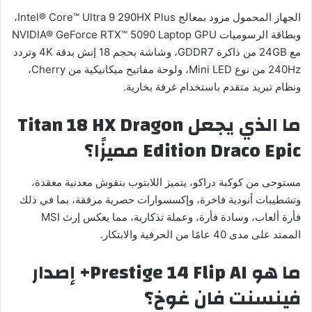
الجهاز المحمول مزود بمعالج Intel® Core™ Ultra 9 290HX Plus،
وبطاقة الرسوميات NVIDIA® GeForce RTX™ 5090 Laptop GPU
مع 24GB من ذاكرة GDDR7، وشاشة بحجم 18 إنش بدقة 4K وتردد
240Hz من نوع Mini LED، ولوحة مفاتيح ميكانيكية من Cherry،
ونظام تبريد متقدم باستخدام غرفة بخارية.
ما الذي يجعل
Titan 18 HX Dragon
Edition Draco Epic
مميزًا؟
مستوحى من كوكبة دراكو، يتميز اللابتوب بنقوش معدنية معقدة،
وتشطيبات أنودية فاخرة، وإكسسوارات حصرية مرفقة، بما في ذلك
فأرة ألعاب، وسادة فأرة، وعملة تذكارية، مما يعكس إرث MSI
الممتد على مدى 40 عامًا من الحرفية والابتكار.
ما هو
Prestige 14 Flip AI
+ إصدار
فينسنت فان غوخ؟