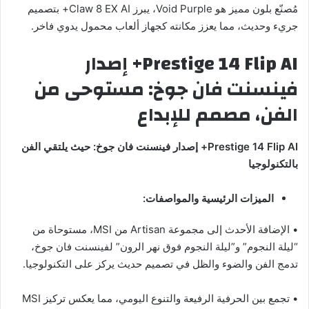
مُصنّع بلون مميز هو Void Purple، يبرز Claw 8 EX AI+ بتصميم
جريء وحديث، مما يعزز مكانته كجهاز ألعاب محمول يدوي فاخر.
Prestige 14 Flip AI+
إصدار
فينسنت فان جوخ: مستوحى من
الفن، مصمم للإبداع
Prestige 14 Flip AI+
إصدار فينسنت فان جوخ: حيث يلتقي الفن
بالتكنولوجيا
الميزات الرئيسية والمواصفات:
• الإضافة الأحدث إلى مجموعة Artisan من MSI، مستوحاة من
“ليلة النجوم” و”ليلة النجوم فوق نهر الرون” لفينسنت فان جوخ،
تدمج الفن والضوء والظل في تصميم حديث يركز على التكنولوجيا.
• تجمع بين الحرفية الرفيعة والتنوع اليومي، مما يعكس تركيز MSI