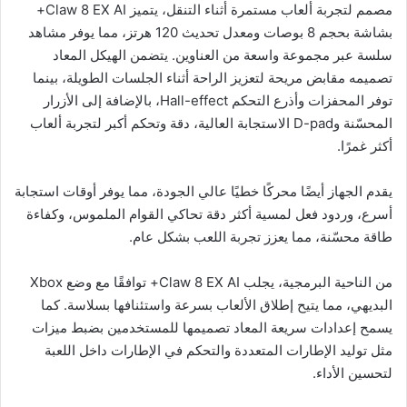
مصمم لتجربة ألعاب مستمرة أثناء التنقل، يتميز Claw 8 EX AI+
بشاشة بحجم 8 بوصات ومعدل تحديث 120 هرتز، مما يوفر مشاهد
سلسة عبر مجموعة واسعة من العناوين. يتضمن الهيكل المعاد
تصميمه مقابض مريحة لتعزيز الراحة أثناء الجلسات الطويلة، بينما
توفر المحفزات وأذرع التحكم Hall-effect، بالإضافة إلى الأزرار
المحسّنة وD-pad الاستجابة العالية، دقة وتحكم أكبر لتجربة ألعاب
أكثر غمرًا.
يقدم الجهاز أيضًا محركًا خطيًا عالي الجودة، مما يوفر أوقات استجابة
أسرع، وردود فعل لمسية أكثر دقة تحاكي القوام الملموس، وكفاءة
طاقة محسّنة، مما يعزز تجربة اللعب بشكل عام.
من الناحية البرمجية، يجلب Claw 8 EX AI+ توافقًا مع وضع Xbox
البديهي، مما يتيح إطلاق الألعاب بسرعة واستئنافها بسلاسة. كما
يسمح إعدادات سريعة المعاد تصميمها للمستخدمين بضبط ميزات
مثل توليد الإطارات المتعددة والتحكم في الإطارات داخل اللعبة
لتحسين الأداء.