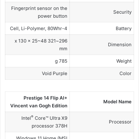
Fingerprint sensor on the
Security
power button
4-Cell, Li-Polymer, 80Whr
Battery
296~321 x 130 x 25~48
Dimension
mm
785 g
Weight
Void Purple
Color
Prestige 14 Flip AI+
Model Name
Vincent van Gogh Edition
®
Intel
Core™ Ultra X9
Processor
processor 378H
Windows 11 Home (MSI