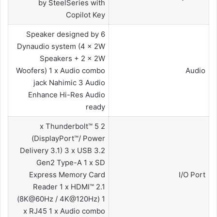
by SteelSeries with
Copilot Key
6 Speaker designed by
Dynaudio system (4 x 2W
Speakers + 2 x 2W
Woofers) 1 x Audio combo
Audio
jack Nahimic 3 Audio
Enhance Hi-Res Audio
ready
2 x Thunderbolt™ 5
(DisplayPort™/ Power
Delivery 3.1) 3 x USB 3.2
Gen2 Type-A 1 x SD
Express Memory Card
I/O Port
Reader 1 x HDMI™ 2.1
(8K@60Hz / 4K@120Hz) 1
x RJ45 1 x Audio combo