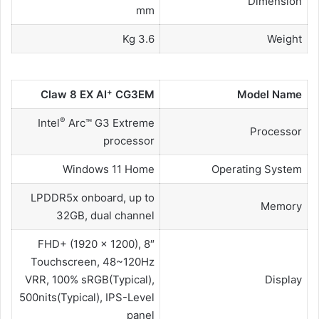
Dimension
mm
3.6 Kg
Weight
+
Claw 8 EX AI
CG3EM
Model Name
®
Intel
Arc™ G3 Extreme
Processor
processor
Windows 11 Home
Operating System
LPDDR5x onboard, up to
Memory
32GB, dual channel
8″ FHD+ (1920 x 1200),
Touchscreen, 48~120Hz
VRR, 100% sRGB(Typical),
Display
500nits(Typical), IPS-Level
panel