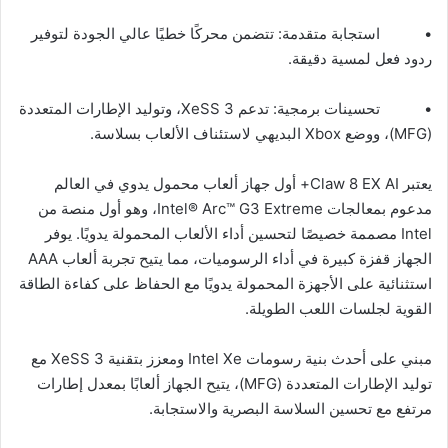
• استجابة متقدمة: تتضمن محركًا خطيًا عالي الجودة لتوفير
ردود فعل لمسية دقيقة.
• تحسينات برمجية: تدعم XeSS 3، وتوليد الإطارات المتعددة
(MFG)، ووضع Xbox البديهي لاستئناف الألعاب بسلاسة.
يعتبر Claw 8 EX AI+ أول جهاز ألعاب محمول يدوي في العالم
مدعوم بمعالجات Intel® Arc™ G3 Extreme، وهو أول منصة من
Intel مصممة خصيصًا لتحسين أداء الألعاب المحمولة يدويًا. يوفر
الجهاز قفزة كبيرة في أداء الرسوميات، مما يتيح تجربة ألعاب AAA
استثنائية على الأجهزة المحمولة يدويًا مع الحفاظ على كفاءة الطاقة
القوية لجلسات اللعب الطويلة.
مبني على أحدث بنية رسومات Intel Xe ومعزز بتقنية XeSS 3 مع
توليد الإطارات المتعددة (MFG)، يتيح الجهاز ألعابًا بمعدل إطارات
مرتفع مع تحسين السلاسة البصرية والاستجابة.