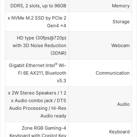
DDR5, 2 slots, up to 96GB
Memory
2 x NVMe M.2 SSD by PCIe
Storage
Gen4 x4
HD type (30fps@720p)
with 3D Noise Reduction
Webcam
(3DNR)
®
Gigabit Ethernet Intel
Wi-
Fi 6E AX211, Bluetooth
Communication
v5.3
2 x 2W Stereo Speakers / 1
x Audio combo jack / DTS
Audio
Audio Processing / Hi-Res
Audio ready
4-Zone RGB Gaming
Keyboard
Keyboard with Copilot Key