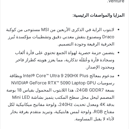
Venture.
المزايا والمواصفات الرئيسية
:
لابتوب الراية في الذكرى الأربعين من MSI مستوحى من كوكبة
Draco ومصنوع بنقش معدني دقيق وتشطيبات مؤكسدة تُبرز
الحرفية الرفيعة وجودة التصميم.
يتضمن حزمة حصرية لهواة الجمع تحتوي على فأرة ألعاب
وسجادة فأرة وعُمْلَة تذكارية، مما يعزز هويته كطراز فاخر
ومحدود الإصدار.
مدعوم بمعالج Intel® Core™ Ultra 9 290HX Plus وبطاقة
رسوميات NVIDIA® GeForce RTX™ 5090 Laptop GPU
بسعة 24GB GDDR7، هذا اللابتوب المحمول بقياس 18 بوصة
المصمم ليحل محل سطح المكتب يتميز بشاشة Mini LED
بدقة 4K ومعدل تحديث 240Hz، ولوحة مفاتيح ميكانيكية لكل
مفتاح RGB، ولوحة لمس هابتيكية، وتبريد متقدم بغرفة بخار
لأداء لا يقبل المساومة.