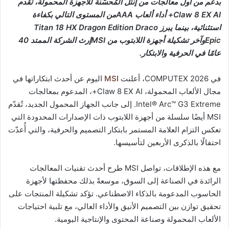
بدعم من أول معالجات من إنتل المُحسّنة للأجهزة المحمولة، تقدم
Claw 8 EX AI+ أداء ألعاب AAAمن المستوى التالي بكفاءة
استثنائية، بينما يبرز Titan 18 HX Dragon Edition Draco
Epicوآخر تشكيلة أجهزة اللابتوب من MSIإرث الشركة الممتد 40
عامًا في الحرفية والابتكار.
في COMPUTEX 2026، أعلنت
MSI
اليوم عن أحدث ابتكاراتها في
مجال الألعاب المحمولة، Claw 8 EX AI+، المدعوم بمعالجات
Intel® Arc™ G3 Extreme. إلى جانب الجهاز المحمول الجديد، تُقدّم
MSI أيضًا سلسلة من أجهزة اللابتوب ذات الإصدارات المحدودة التي
تعكس التزام العلامة المستمر بابتكار التصميم والحرفية، والتي أُعدّت
احتفالًا بالذكرى الأربعين لتأسيسها.
مع هذه الإطلاقات، تواصل MSI طرح أحدث تقنيات المعالجات
الرائدة في الصناعة إلى السوق، موسعةً بذلك محفظتها لأجهزة
الحاسوب المدعومة بالذكاء الاصطناعي. تؤكد تشكيلة المنتجات على
تحقيق توازن بين التصميم الأنيق والأداء العالي، مع تلبية احتياجات
الألعاب المحمولة وصناعة المحتوى والإنتاجية اليومية.