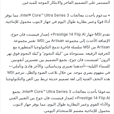
المستمر على التصميم الفاخر والابتكار الموجه للمبدعين.
• مدعوم بأحدث معالجات Intel® Core™ Ultra Series 3، مما يوفر
أداءً قويًا وعمر بطارية طوال اليوم في جهاز لابتوب محمول للإنتاجية.
تقدم MSI جهاز Prestige 14 Flip AI+ إصدار فينسنت فان جوخ،
الإضافة الأحدث إلى مجموعة Artisan من MSI. تعتبر مجموعة
Artisan من MSI سلسلة فاخرة تدمج التكنولوجيا المتطورة مع
الحرفية الرفيعة. مستوحاة من “ليلة النجوم” و”ليلة النجوم فوق نهر
الرون” لفينسنت فان جوخ، يجمع التصميم بين تفسيرين أيقونيين
للسماء الليلية—أحدهما تعبيري وديناميكي، والآخر هادئ وتأملي—
في مفهوم بصري موحد. من خلال تلاعب الضوء والظل، تترجم MSI
هذه التحف الفنية إلى لغة تصميم حديثة تربط بين الفن والتكنولوجيا.
مدعومًا بأحدث معالجات Intel® Core™ Ultra Series 3، يجمع
Prestige 14 Flip AI+ إصدار فينسنت فان جوخ بين التعبير الفني
والأداء القوي وعمر البطارية طوال اليوم، مما يوفر جهاز لابتوب
محمول للإنتاجية مصمم للاستخدام اليومي.