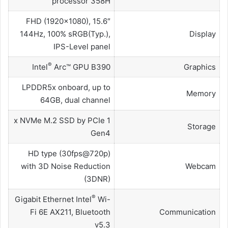
processor 358H
15.6″ FHD (1920×1080),
144Hz, 100% sRGB(Typ.),
Display
IPS-Level panel
®
Intel
Arc™ GPU B390
Graphics
LPDDR5x onboard, up to
Memory
64GB, dual channel
1 x NVMe M.2 SSD by PCIe
Storage
Gen4
HD type (30fps@720p)
with 3D Noise Reduction
Webcam
(3DNR)
®
Gigabit Ethernet Intel
Wi-
Fi 6E AX211, Bluetooth
Communication
v5.3