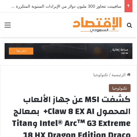
سافيينت تتجاوز 300 مليون دولار من الإيرادات السنوية المتكررة وتطلق منصة Zuma لأمن الهويات المؤسسية المعتمدة على الذكاء الاصطناعي
بحث عن
الق
الرئيسية
/
تكنولوجيا
تكنولوجيا
كشفت MSI عن جهاز الألعاب
المحمول Claw 8 EX AI+ بمعالج
Intel® Arc™ G3 Extreme وTitan
18 HX Dragon Edition Draco