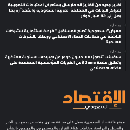
تقرير جديد من ألفاريز آند مارسال يستعرض الاحتياجات التمويلية
لمراكز البيانات في المملكة العربية السعودية والمُقدَّرة بما
يصل إلى 42 مليار دولار
منذ 4 أيام
معرض”السعودية تصنع المستقبل” فرصة استثمارية للشركات
الناشئة في قطاعات الذكاء الاصطناعي وربطها بالشركات
العالمية
منذ 4 أيام
سافيينت تتجاوز 300 مليون دولار من الإيرادات السنوية المتكررة
وتطلق منصة Zuma لأمن الهويات المؤسسية المعتمدة على
الذكاء الاصطناعي
موقع «الاقتصاد السعودي» يعمل على صناعة محتوى متخصص يجمع بين الخبر
والتحليل والدراسة، ويخاطب صُنّاع القرار، والمستثمرين، والمهتمين بالشأن