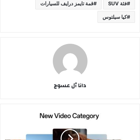
فئة SUV
قمة تايمز درايف للسيارات
كيا سيلتوس
دانا ٱل عسوج
أوبو
تُطلق
جوائز
التصوير
الفوتوغرافي