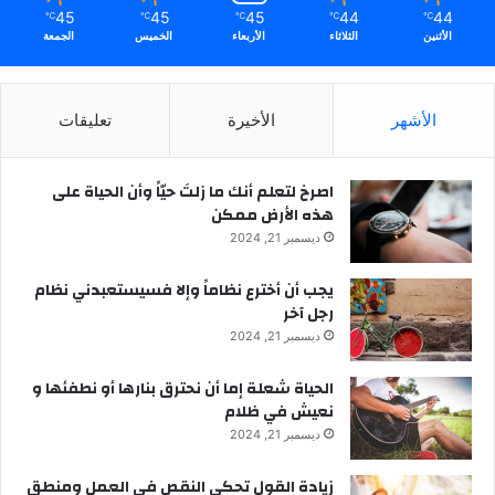
45
45
45
44
44
℃
℃
℃
℃
℃
الأثنين
الثلاثاء
الأربعاء
الخميس
الجمعة
الأشهر
الأخيرة
تعليقات
‫اصرخ لتعلم أنك ما زلتَ حيّاً وأن الحياة على
هذه الأرض ممكن
ديسمبر 21, 2024
يجب أن أخترع نظاماً وإلا فسيستعبدني نظام
رجل آخر
ديسمبر 21, 2024
الحياة شعلة إما أن نحترق بنارها أو نطفئها و
نعيش في ظلام
ديسمبر 21, 2024
زيادة القول تحكي النقص في العمل ومنطق