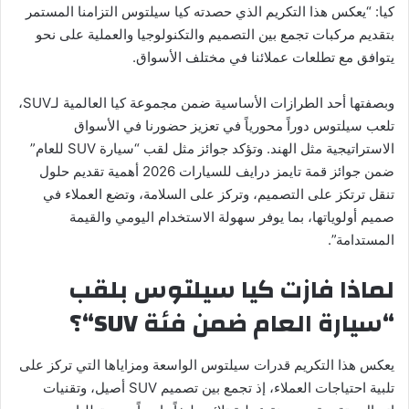
كيا: “يعكس هذا التكريم الذي حصدته كيا سيلتوس التزامنا المستمر
بتقديم مركبات تجمع بين التصميم والتكنولوجيا والعملية على نحو
يتوافق مع تطلعات عملائنا في مختلف الأسواق.
وبصفتها أحد الطرازات الأساسية ضمن مجموعة كيا العالمية لـSUV،
تلعب سيلتوس دوراً محورياً في تعزيز حضورنا في الأسواق
الاستراتيجية مثل الهند. وتؤكد جوائز مثل لقب “سيارة SUV للعام”
ضمن جوائز قمة تايمز درايف للسيارات 2026 أهمية تقديم حلول
تنقل ترتكز على التصميم، وتركز على السلامة، وتضع العملاء في
صميم أولوياتها، بما يوفر سهولة الاستخدام اليومي والقيمة
المستدامة”.
لماذا فازت كيا سيلتوس بلقب
“سيارة العام ضمن فئة
SUV
“؟
يعكس هذا التكريم قدرات سيلتوس الواسعة ومزاياها التي تركز على
تلبية احتياجات العملاء، إذ تجمع بين تصميم SUV أصيل، وتقنيات