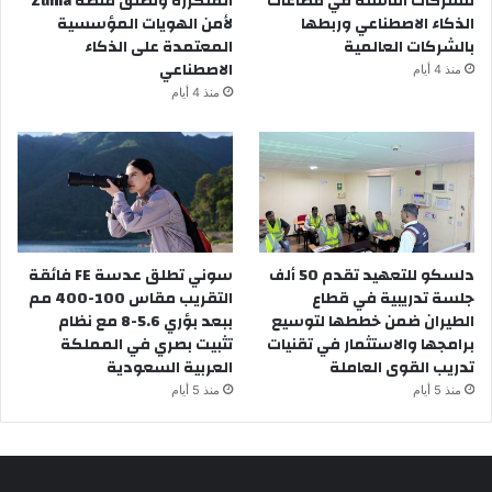
للشركات الناشئة في قطاعات
المتكررة وتطلق منصة Zuma
الذكاء الاصطناعي وربطها
لأمن الهويات المؤسسية
بالشركات العالمية
المعتمدة على الذكاء
الاصطناعي
منذ 4 أيام
منذ 4 أيام
دلسكو للتعهيد تقدم 50 ألف
سوني تطلق عدسة FE فائقة
جلسة تدريبية في قطاع
التقريب مقاس 100-400 مم
الطيران ضمن خططها لتوسيع
ببعد بؤري 5.6-8 مع نظام
برامجها والاستثمار في تقنيات
تثبيت بصري في المملكة
تدريب القوى العاملة
العربية السعودية
منذ 5 أيام
منذ 5 أيام