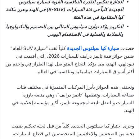
الجائزة تعكس القدرة التنافسية القوية لسيارة سيلتوس
الجديدة كلياً في فئة السيارات (B-SUV) في الهند وتعزز مكانة
كيا المتنامية في هذه الفئة
التكريم يؤكد توازن سيلتوس المثالي بين التصميم والتكنولوجيا
والسلامة والعملية في الاستخدام اليومي
حصدت
سيارة كيا سيلتوس الجديدة
كلياً لقب “سيارة SUV للعام”
ضمن جوائز قمة تايمز درايف للسيارات 2026، التي أقيمت في
نيودلهي، الهند، مما يؤكد النجاح المتواصل لهذا الطراز في واحدة من
أكثر أسواق السيارات ديناميكية وتنافسية في العالم.
وتحتفي هذه الجوائز بأبرز المركبات المتميزة في مختلف فئات
صناعة السيارات، وتنظمها “تايمز درايف”، وهي منصة بارزة
للسيارات والتنقل تابعة لمجموعة تايمز، أكبر مؤسسة إعلامية في
الهند.
وجرى اختيار كيا سيلتوس الجديدة كلياً من قبل لجنة تحكيم ضمت
نخبة من الصحفيين والإعلاميين المتخصصين في قطاع السيارات،