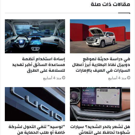
مقالات ذات صلة
في دراسة حديثة لموقع
إساءة استخدام أنظمة
دوبيزل نفاذ البطارية أبرز أعطال
مساعدة السائق أكبر تهديد
السيارات في الصيف بالإمارات
للسلامة على الطرق
منذ 4 أسابيع
منذ 4 أسابيع
هل تشعر بالحر الشديد؟ سيارات
“لوسيد” تنفي التحول لشركة
شكودا تحافظ على انتعاش
خاصة أو طلب الحماية من