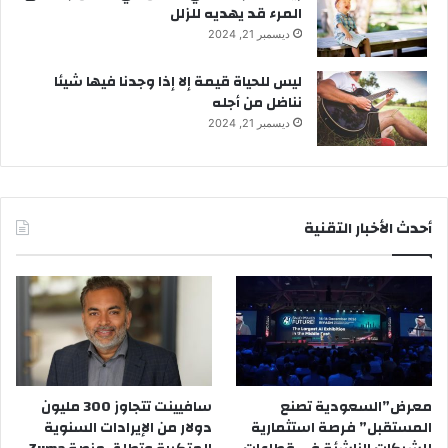
المرء قد يهديه للزلل
ديسمبر 21, 2024
ليس للحياة قيمة إلا إذا وجدنا فيها شيئا
نناضل من أجله
ديسمبر 21, 2024
أحدث الأخبار التقنية
معرض”السعودية تصنع
سافيينت تتجاوز 300 مليون
المستقبل” فرصة استثمارية
دولار من الإيرادات السنوية