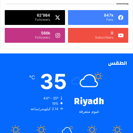
62٬984
847k
Followers
Fans
566k
0
Followers
Subscribers
الطقس
35
℃
Riyadh
44º - 35º
19%
3.14 كيلومتر/ساعة
غيوم متفرقة