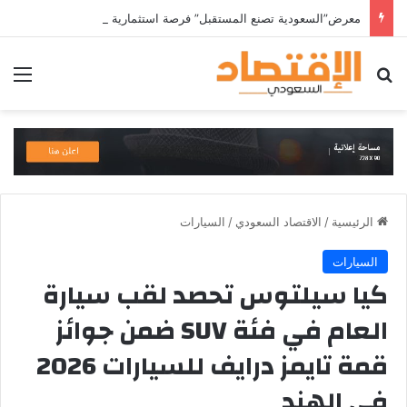
معرض”السعودية تصنع المستقبل” فرصة استثمارية للشركات الناشئة في قطاعات الذكاء الاصطناعي وربطها بالشركات العالمية
بحث عن
الق
الرئيسية
/
الاقتصاد السعودي
/
السيارات
السيارات
كيا سيلتوس تحصد لقب سيارة
العام في فئة SUV ضمن جوائز
قمة تايمز درايف للسيارات 2026
في الهند