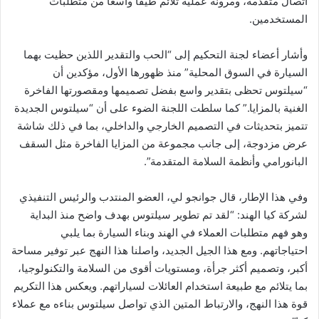
اتصال متقدمة، ومرونة عملية تلائم طيفاً واسعاً من متطلبات
المستخدمين.
وأشار أعضاء لجنة التحكيم إلى “الحب والتقدير اللذين حظيت بهما
السيارة في السوق المحلية” منذ ظهورها الأول، مؤكدين أن
“سيلتوس تحظى بتقدير واسع بفضل تصميمها ومقصورتها الفاخرة
الغنية بالمزايا.” كما سلطت اللجنة الضوء على أن “سيلتوس الجديدة
تتميز بتحديثات في التصميم الخارجي والداخلي، بما في ذلك شاشة
عرض مزدوجة، إلى جانب مجموعة من المزايا الفاخرة مثل السقف
البانورامي وأنظمة السلامة المتقدمة”.
وفي هذا الإطار، قال جوانجو لي، العضو المنتدب والرئيس التنفيذي
لشركة كيا الهند: “لقد تم تطوير سيلتوس بهدف واضح منذ البداية
وهو فهم متطلبات العملاء في الهند وبناء السيارة بما يلبي
احتياجاتهم. ومع هذا الجيل الجديد، واصلنا هذا النهج عبر توفير مساحة
أكبر، وتصميم أكثر جرأة، ومستويات أقوى من السلامة والتكنولوجيا،
بما يتلائم مع طبيعة استخدام العائلات لسياراتهم. ويعكس هذا التكريم
قوة هذا النهج، والارتباط المتين الذي تواصل سيلتوس بناءه مع عملاء