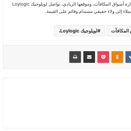
وبفضل بنيتها التحتية المتطوّرة، وخبرتها الطويلة في تصميم وإدارة أسواق المكافآت، وموقعها الريادي، تواصل لويلوجيك Loylogic
عملاء إلى ولاء حقيقي مستدام وقائم على القيمة.
المكافآت
لويلوجيك Loylogic،
Odnoklassniki
‫Pocket
مشاركة عبر البريد
طباعة