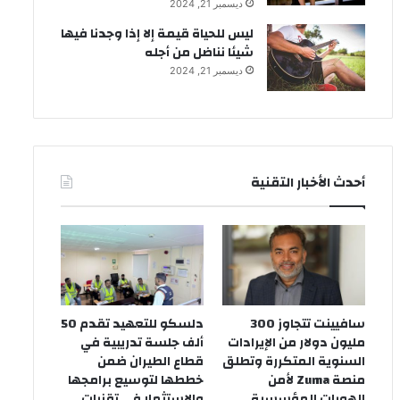
ديسمبر 21, 2024
ليس للحياة قيمة إلا إذا وجدنا فيها
شيئا نناضل من أجله
ديسمبر 21, 2024
أحدث الأخبار التقنية
سافيينت تتجاوز 300
دلسكو للتعهيد تقدم 50
مليون دولار من الإيرادات
ألف جلسة تدريبية في
السنوية المتكررة وتطلق
قطاع الطيران ضمن
منصة Zuma لأمن
خططها لتوسيع برامجها
الهويات المؤسسية
والاستثمار في تقنيات