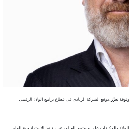
وثوقة تعزّز موقع الشركة الريادي في قطاع برامج الولاء الرقمي
لولاء والمكافآت على مستوى العالم، عن رؤيتها الاستراتيجية للعام