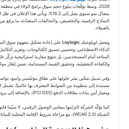
بمعدّل نمو سنوي يصل إلى 16.3%. ويأتي ه
النماذج الرقمية، والتخصيص، والتحالفات المتعدّدة، ما يرفع من
بالعملاء.
وتعمل لويلوجيك
Loylogic
على إعادة تشكيل مفهوم سوق المكا
الذكاء الاصطناعي، وتحسين تنسيق الكتالوجات، وتعزيز التكامل 
المتاحة أمام المستخدمين، بل تنتهج مقاربة استراتيجية تركّز 
والكفاءة التشغيلية، وتحقيق القيمة المستدامة، ضمن إطار موح
وفي سبيل تمكين نشر حلولها على نطاق مؤسّسي واسع، تواصل الش
ومعيار أمن بيانات بطاقات الدفع (PCI DSS)، بالإضافة إلى بروتوكولات التشفير المتقدّمة AES‑256.
الشبكة (WCAG 2.0)، مع مراعاة شروط الإقامة المحلية للبيانات والتشريعات التنظيمية في مختلف الأسواق.