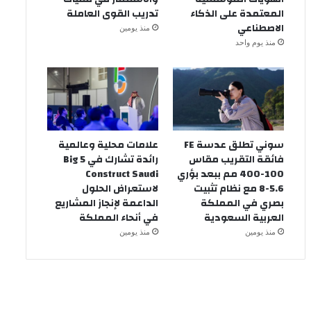
المعتمدة على الذكاء
تدريب القوى العاملة
الاصطناعي
منذ يومين
منذ يوم واحد
سوني تطلق عدسة FE
علامات محلية وعالمية
فائقة التقريب مقاس
رائدة تشارك في Big 5
100-400 مم ببعد بؤري
Construct Saudi
5.6-8 مع نظام تثبيت
لاستعراض الحلول
بصري في المملكة
الداعمة لإنجاز المشاريع
العربية السعودية
في أنحاء المملكة
منذ يومين
منذ يومين