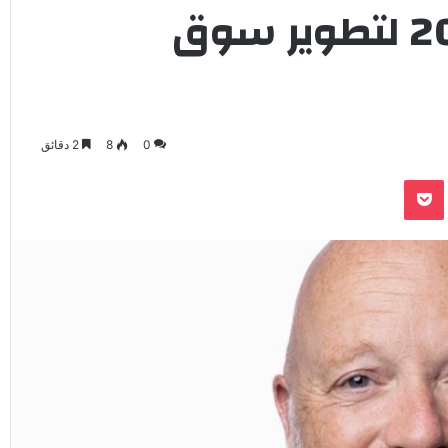
الاستراتيجية لعام 2026 لتطوير سوق
0
8
2 دقائق
‫Pocket
Odnoklassnik