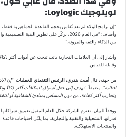
وفي هذا الصدد، قال
غابي كول، 
لويلوجيك Loylogic
:
“إن برامج الولاء لم تعد تُقاس بحجم القاعدة الجماهيرية فقط، ب
وأضاف: “في العام 2026، نركّز على تطوير البني
بين الذكاء والثقة والمرونة.”
وأشار إلى أن العلامات التجارية باتت تبحث عن أدوات أكثر ذكاء
وقابلة للقياس.
من جهته، قال
أميت بندري، الرئيس التنفيذي للعمليات
:
“إن الا
التالية”
. مضيفاً:
“نهدف إلى جعل أسواق المكافآت أكثر ذكاءً وتكي
وتجارب أكثر كفاءة، من دون المساس بمبادئ الشفافية أو الثقة 
ووفقاً للبيان، تعتزم الشركة خلال العام المقبل تعميق شراكاته
قدراتها التشغيلية والتقنية والتجارية، بما يلبّي احتياجات قاعد
والمنتجات الاستهلاكية.