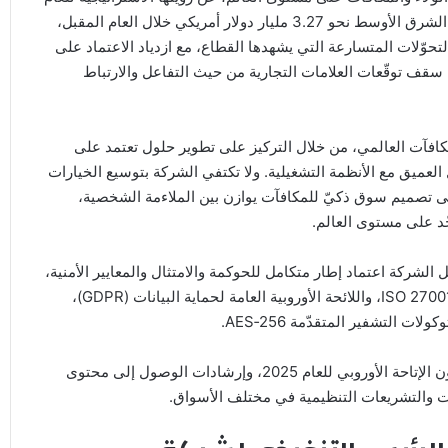
2026، وسط توقّعات ببلوغ حجم سوق برامج الولاء في منطقة الشرق الأوسط نحو 3.27 مليار دولار أمريكي خلال العام المقبل،
ذا الإعلان في ظل التحوّلات المتسارعة التي يشهدها القطاع، مع ازدياد الاعتماد على
 سقف توقّعات العلامات التجارية من حيث التفاعل والارتباط
فآت العالمي، من خلال التركيز على تطوير حلول تعتمد على
العميق مع الأنظمة التشغيلية. ولا تكتفي الشركة بتوسيع الخيارات
على تصميم سوق ذكيّ للمكافآت يوازن بين الملاءمة الشخصية،
ّد على مستوى العالم.
ركة اعتماد إطار متكامل للحوكمة والامتثال والمعايير الأمنية،
مستندة إلى منظومة من الضوابط المعترف بها عالميًا، تشمل ISO 27001، واللائحة الأوروبية العامة لحماية البيانات (GDPR)،
كما تؤكّد الشركة التزامها بمعايير الوصول الرقمي، لا سيّما قانون الإتاحة الأوروبي للعام 2025، وإرشادات الوصول إلى محتوى