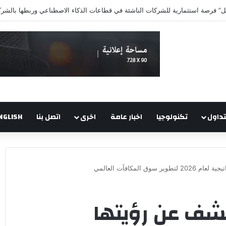
تداول
تكنولوجيا
اخبار عامة
اخرى
اتصل بنا
NGLISH
يك Loylogic تكشف عن رؤيتها