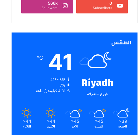
566k
0
Followers
Subscribers
الطقس
41
℃
Riyadh
41º - 36º
7%
4.31 كيلومتر/ساعة
غيوم متفرقة
44
44
45
45
39
℃
℃
℃
℃
℃
الجمعة
السبت
الأحد
الأثنين
الثلاثاء