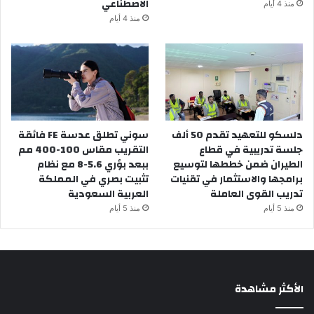
الاصطناعي
منذ 4 أيام
منذ 4 أيام
دلسكو للتعهيد تقدم 50 ألف
سوني تطلق عدسة FE فائقة
جلسة تدريبية في قطاع
التقريب مقاس 100-400 مم
الطيران ضمن خططها لتوسيع
ببعد بؤري 5.6-8 مع نظام
برامجها والاستثمار في تقنيات
تثبيت بصري في المملكة
تدريب القوى العاملة
العربية السعودية
منذ 5 أيام
منذ 5 أيام
الأكثر مشاهدة