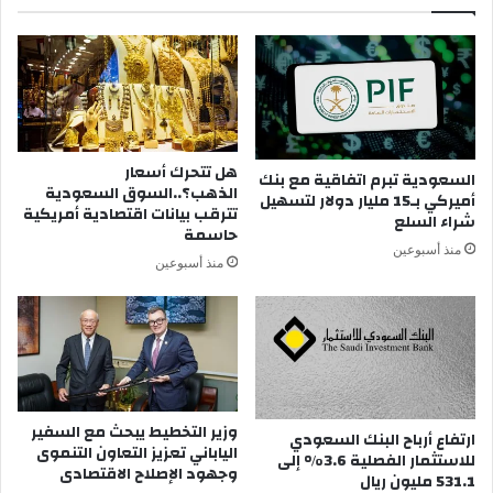
هل تتحرك أسعار
السعودية تبرم اتفاقية مع بنك
الذهب؟..السوق السعودية
أميركي بـ15 مليار دولار لتسهيل
تترقب بيانات اقتصادية أمريكية
شراء السلع
حاسمة
منذ أسبوعين
منذ أسبوعين
وزير التخطيط يبحث مع السفير
ارتفاع أرباح البنك السعودي
الياباني تعزيز التعاون التنموى
للاستثمار الفصلية 3.6% إلى
وجهود الإصلاح الاقتصادى
531.1 مليون ريال