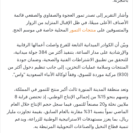
بالتجزئة.
وأشار التقرير إلى تصدر تمور العجوة والصفاوي والصقعي قائمة
الأصناف الأعلى مبيعًا، في ظل الإقبال المتزايد من الزوار
والمتسوقين على
منتجات التمور
المحلية خاصة في موسم الحج.
وبيّن أن الكوادر الميدانية التابعة للفرع واصلت أعمالها الرقابية
والإرشادية على مدار الساعة، بتنفيذ أكثر من 384 جولة ميدانية،
للتحقق من تطبيق الاشتراطات الفنية والصحية، وضمان جودة
المنتجات وسلامة عمليات التخزين، إلى جانب تنظيم دخول أكثر من
(930) مركبة موردة للسوق، وفقاً لوكالة الأنباء السعودية “واس”.
وتعد منطقة المدينة المنورة ثالث أكبر منتج للتمور في المملكة،
وتسهم بنحو 15% من إجمالي الإنتاج الوطني، إذ تحتضن قرابة 8
ملايين نخلة و20 مصنعاً للتمور، فيما سجل حجم الإنتاج خلال العام
الماضي نمواً بنسبة 31% مقارنة بالعام السابق، بقيمة تجاوزت مليار
ريال، بما يعزز مستهدفات الاستراتيجية الوطنية للزراعة، ويدعم
تنمية قطاع النخيل والصناعات التحويلية المرتبطة به.