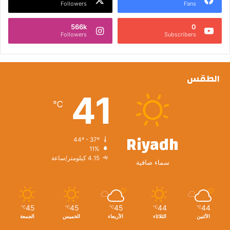
Followers
Fans
566k
0
Followers
Subscribers
الطقس
41
℃
Riyadh
44º - 37º
11%
4.15 كيلومتر/ساعة
سماء صافية
45
45
45
44
44
℃
℃
℃
℃
℃
الأثنين
الثلاثاء
الأربعاء
الخميس
الجمعة