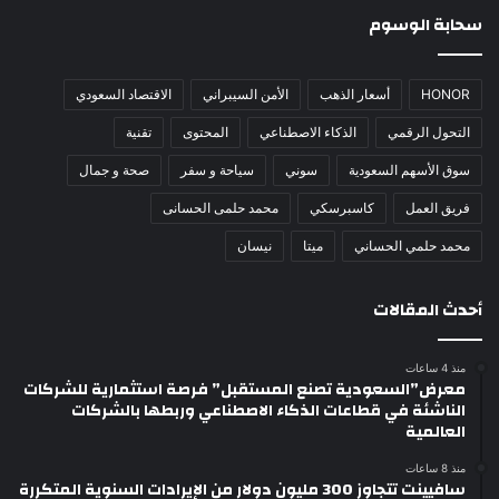
سحابة الوسوم
HONOR
أسعار الذهب
الأمن السيبراني
الاقتصاد السعودي
التحول الرقمي
الذكاء الاصطناعي
المحتوى
تقنية
سوق الأسهم السعودية
سوني
سياحة و سفر
صحة و جمال
فريق العمل
كاسبرسكي
محمد حلمى الحسانى
محمد حلمي الحساني
ميتا
نيسان
أحدث المقالات
منذ 4 ساعات
معرض”السعودية تصنع المستقبل” فرصة استثمارية للشركات
الناشئة في قطاعات الذكاء الاصطناعي وربطها بالشركات
العالمية
منذ 8 ساعات
سافيينت تتجاوز 300 مليون دولار من الإيرادات السنوية المتكررة