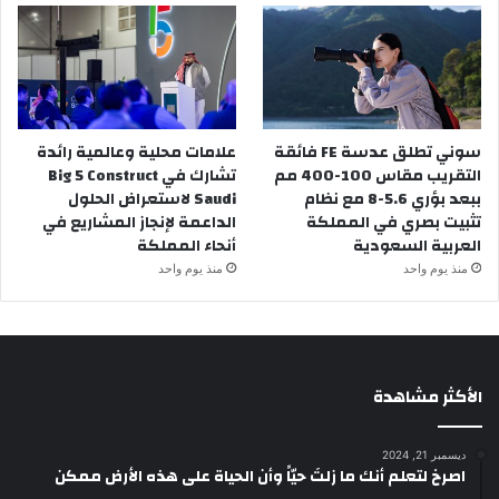
سوني تطلق عدسة FE فائقة
علامات محلية وعالمية رائدة
التقريب مقاس 100-400 مم
تشارك في Big 5 Construct
ببعد بؤري 5.6-8 مع نظام
Saudi لاستعراض الحلول
تثبيت بصري في المملكة
الداعمة لإنجاز المشاريع في
العربية السعودية
أنحاء المملكة
منذ يوم واحد
منذ يوم واحد
الأكثر مشاهدة
ديسمبر 21, 2024
‫اصرخ لتعلم أنك ما زلتَ حيّاً وأن الحياة على هذه الأرض ممكن