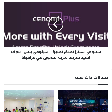
سينومي
سنترز
تطلق
تطبيق
"سينومي
بلس"
للولاء
لتعيد
تعريف
سينومي سنترز تطلق تطبيق "سينومي بلس" للولاء
تجربة
لتعيد تعريف تجربة التسوق في مراكزها
التسوق
في
مراكزها
مقالات ذات صلة