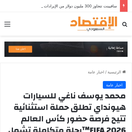
سافيينت تتجاوز 300 مليون دولار من الإيرادات السنوية المتكررة وتطلق منصة Zuma لأمن الهويات المؤسسية المعتمدة على الذكاء الاصطناعي
بحث عن
الق
الرئيسية
/
اخبار عامة
اخبار عامة
محمد يوسف ناغي للسيارات
هيونداي تطلق حملة استثنائية
تتيح فرصة حضور كأس العالم
FIFA 2026™رحلة متكاملة تشمل