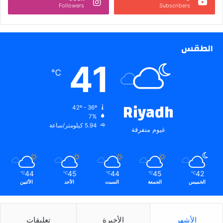
Followers
Subscribers
الطقس
41
℃
Riyadh
42º - 36º
7%
5.94 كيلومتر/ساعة
غيوم متفرقة
44
45
44
45
42
℃
℃
℃
℃
℃
الخميس
الجمعة
السبت
الأحد
الأثنين
الأشهر
الأخيرة
تعليقات