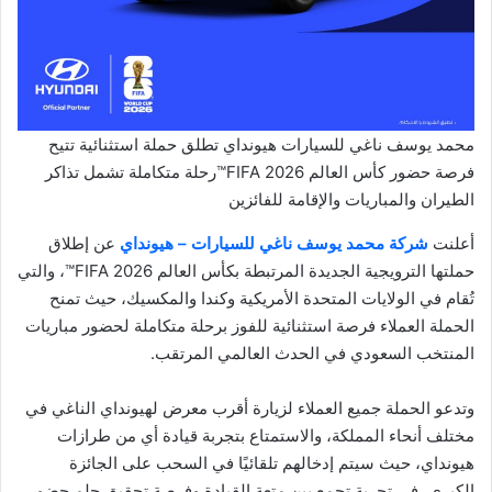
محمد يوسف ناغي للسيارات هيونداي تطلق حملة استثنائية تتيح
فرصة حضور كأس العالم FIFA 2026™رحلة متكاملة تشمل تذاكر
الطيران والمباريات والإقامة للفائزين
أعلنت
شركة محمد يوسف ناغي للسيارات – هيونداي
عن إطلاق
حملتها الترويجية الجديدة المرتبطة بكأس العالم FIFA 2026™، والتي
تُقام في الولايات المتحدة الأمريكية وكندا والمكسيك، حيث تمنح
الحملة العملاء فرصة استثنائية للفوز برحلة متكاملة لحضور مباريات
المنتخب السعودي في الحدث العالمي المرتقب.
وتدعو الحملة جميع العملاء لزيارة أقرب معرض لهيونداي الناغي في
مختلف أنحاء المملكة، والاستمتاع بتجربة قيادة أي من طرازات
هيونداي، حيث سيتم إدخالهم تلقائيًا في السحب على الجائزة
الكبرى، في تجربة تجمع بين متعة القيادة وفرصة تحقيق حلم حضور