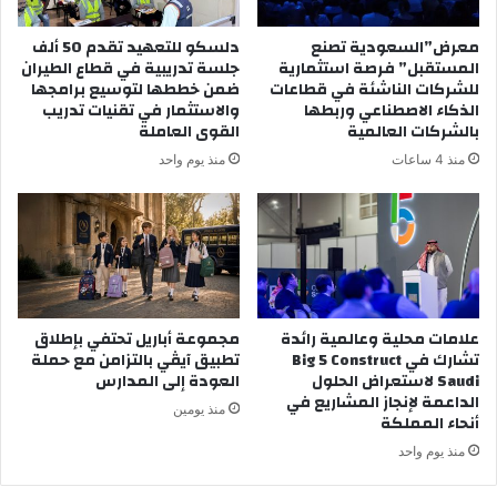
معرض”السعودية تصنع
دلسكو للتعهيد تقدم 50 ألف
المستقبل” فرصة استثمارية
جلسة تدريبية في قطاع الطيران
للشركات الناشئة في قطاعات
ضمن خططها لتوسيع برامجها
الذكاء الاصطناعي وربطها
والاستثمار في تقنيات تدريب
بالشركات العالمية
القوى العاملة
منذ 4 ساعات
منذ يوم واحد
علامات محلية وعالمية رائدة
مجموعة أباريل تحتفي بإطلاق
تشارك في Big 5 Construct
تطبيق آيڤي بالتزامن مع حملة
Saudi لاستعراض الحلول
العودة إلى المدارس
الداعمة لإنجاز المشاريع في
منذ يومين
أنحاء المملكة
منذ يوم واحد