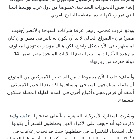
إلغاء بعض الحجوزات السياحية، خصوصاً من دول غرب ووسط آسيا
التي تمر رحلاتها عادة بمنطقة الخليج العربي.
ووفق ثروت عجمي، رئيس غرفة شركات السياحة بالأقصر (جنوب
مصر) فإن «الصراع الحالي لا بد أن يكون له تأثير في مصر، وإن كان
لم يظهر حتى الآن بشكل واضح، لكن هناك مؤشرات تؤدي لمخاوف
من هذه التأثيرات من بينها وضع الولايات المتحدة مصر ضمن 14
دولة حذرت من زيارتها».
وأضاف: «لدينا الآن مجموعات من السائحين الأميركيين من المتوقع
أن يكملوا برنامجهم السياحي، ويسافروا لكن بعد التحذير الأميركي
أعتقد أن فرص مجيء أفواج أخرى في المدة القليلة المقبلة ستكون
ضعيفة».
ونشرت السفارة الأميركية بالقاهرة بياناً على صفحتها بـ«
فيسبوك
»
ذكرت فيه أنه «يجب على الأفراد الذين يخططون للسفر أن يكونوا
على استعداد للتغييرات في خططهم؛ حيث قد تحدث إغلاقات في
الأماكن الجوية في البلدان المجاورة»، وأكد البيان أنه «نظراً للتوترات