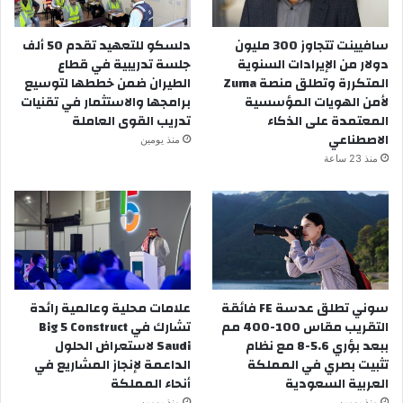
سافيينت تتجاوز 300 مليون
دلسكو للتعهيد تقدم 50 ألف
دولار من الإيرادات السنوية
جلسة تدريبية في قطاع
المتكررة وتطلق منصة Zuma
الطيران ضمن خططها لتوسيع
لأمن الهويات المؤسسية
برامجها والاستثمار في تقنيات
المعتمدة على الذكاء
تدريب القوى العاملة
الاصطناعي
منذ يومين
منذ 23 ساعة
سوني تطلق عدسة FE فائقة
علامات محلية وعالمية رائدة
التقريب مقاس 100-400 مم
تشارك في Big 5 Construct
ببعد بؤري 5.6-8 مع نظام
Saudi لاستعراض الحلول
تثبيت بصري في المملكة
الداعمة لإنجاز المشاريع في
العربية السعودية
أنحاء المملكة
منذ يومين
منذ يومين