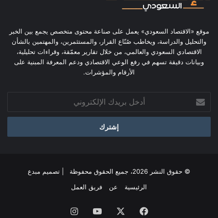
موقع «الاقتصاد السعودي» يعمل على صناعة محتوى متخصص يجمع بين الخبر
والتحليل والدراسة، ويخاطب صُنّاع القرار، والمستثمرين، والمهتمين بالشأن
الاقتصادي السعودي والعالمي، من خلال تقارير معمّقة، وقراءات تحليلية،
وبيانات دقيقة تسهم في رفع الوعي الاقتصادي ودعم المعرفة المبنية على
الأرقام والمؤشرات.
أدخل
بريدك
الإلكتروني
© حقوق النشر 2026، جميع الحقوق محفوظة | تصميم
مبدع
الرئيسية
عن
فريق العمل
فيسبوك
‫X
‫YouTube
انستقرام