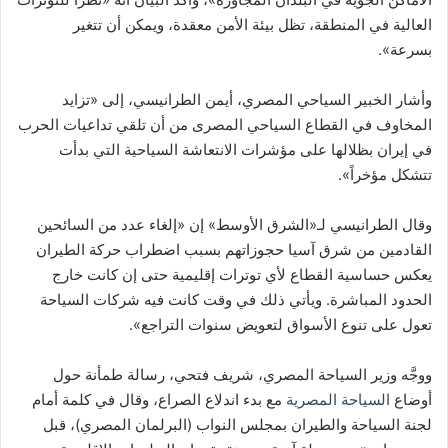
العالية في المنطقة، تظل بيئة الأمن معقدة، ويمكن أن تتغير
بسرعة».
وأشار الخبير السياحي المصري، أيمن الطرانيسي، إلى «تزايد
المخاوف في القطاع السياحي المصرى من أن تلقي تداعيات الحرب
في إيران بظلالها على مؤشرات الانتعاشة السياحية التي بدأت
تتشكل مؤخراً».
وقال الطرانيسي لـ«الشرق الأوسط» إن «إلغاء عدد من السائحين
القادمين من شرق آسيا حجوزاتهم بسبب اضطراب حركة الطيران
يعكس حساسية القطاع لأي توترات إقليمية حتى إن كانت خارج
الحدود المباشرة. ويأتي ذلك في وقت كانت فيه شركات السياحة
تعول على تنوع الأسواق لتعويض سنوات التراجع».
ووجَّه وزير السياحة المصري، شريف فتحي، رسالة طمأنة حول
أوضاع
السياحة المصرية
مع بدء اندلاع الصراع، وقال في كلمة أمام
لجنة السياحة والطيران بمجلس النواب (البرلمان المصري)، قبل