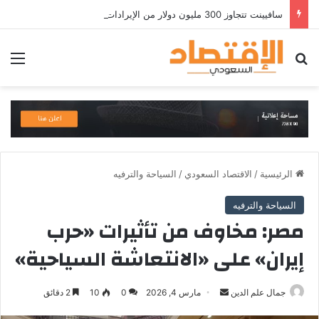
سافيينت تتجاوز 300 مليون دولار من الإيرادات السنوية المتكررة وتطلق منصة Zuma لأمن الهويات المؤسسية المعتمدة على الذكاء الاصطناعي
بحث عن
الق
الرئيسية
/
الاقتصاد السعودي
/
السياحة والترفيه
السياحة والترفيه
مصر: مخاوف من تأثيرات «حرب
إيران» على «الانتعاشة السياحية»
أرسل
جمال علم الدين
مارس 4, 2026
0
10
2 دقائق
بريدا