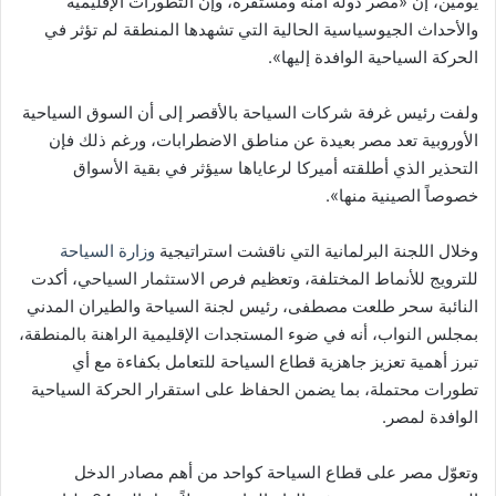
يومين، إن «مصر دولة آمنة ومستقرة، وإن التطورات الإقليمية
والأحداث الجيوسياسية الحالية التي تشهدها المنطقة لم تؤثر في
الحركة السياحية الوافدة إليها».
ولفت رئيس غرفة شركات السياحة بالأقصر إلى أن السوق السياحية
الأوروبية تعد مصر بعيدة عن مناطق الاضطرابات، ورغم ذلك فإن
التحذير الذي أطلقته أميركا لرعاياها سيؤثر في بقية الأسواق
خصوصاً الصينية منها».
وخلال اللجنة البرلمانية التي ناقشت استراتيجية
وزارة السياحة
للترويج للأنماط المختلفة، وتعظيم فرص الاستثمار السياحي، أكدت
النائبة سحر طلعت مصطفى، رئيس لجنة السياحة والطيران المدني
بمجلس النواب، أنه في ضوء المستجدات الإقليمية الراهنة بالمنطقة،
تبرز أهمية تعزيز جاهزية قطاع السياحة للتعامل بكفاءة مع أي
تطورات محتملة، بما يضمن الحفاظ على استقرار الحركة السياحية
الوافدة لمصر.
وتعوّل مصر على قطاع السياحة كواحد من أهم مصادر الدخل