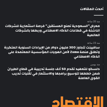
أحدث المقالات
منذ 20 ساعة
معرض”السعودية تصنع المستقبل” فرصة استثمارية للشركات
الناشئة في قطاعات الذكاء الاصطناعي وربطها بالشركات
العالمية
منذ 23 ساعة
سافيينت تتجاوز 300 مليون دولار من الإيرادات السنوية المتكررة
وتطلق منصة Zuma لأمن الهويات المؤسسية المعتمدة على
الذكاء الاصطناعي
منذ يومين
دلسكو للتعهيد تقدم 50 ألف جلسة تدريبية في قطاع الطيران
ضمن خططها لتوسيع برامجها والاستثمار في تقنيات تدريب
القوى العاملة