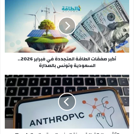
أكبر
صفقات
الطاقة
المتجددة
في
فبراير
2026..
السعودية
وتونس
أكبر صفقات الطاقة المتجددة في فبراير 2026..
بالصدارة
السعودية وتونس بالصدارة
"أنثروبيك"
تطلق
ميزة
الوضع
الصوتي
إلى
"Claude
Code"