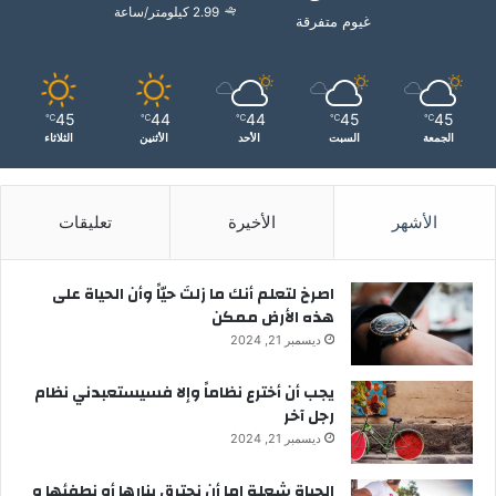
2.99 كيلومتر/ساعة
غيوم متفرقة
45
44
44
45
45
℃
℃
℃
℃
℃
الجمعة
السبت
الأحد
الأثنين
الثلاثاء
الأشهر
الأخيرة
تعليقات
‫اصرخ لتعلم أنك ما زلتَ حيّاً وأن الحياة على
هذه الأرض ممكن
ديسمبر 21, 2024
يجب أن أخترع نظاماً وإلا فسيستعبدني نظام
رجل آخر
ديسمبر 21, 2024
الحياة شعلة إما أن نحترق بنارها أو نطفئها و