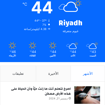
44
℃
Riyadh
44º - 37º
7%
4.38 كيلومتر/ساعة
غيوم متفرقة
46
44
44
44
43
℃
℃
℃
℃
℃
السبت
الأحد
الأثنين
الثلاثاء
الأربعاء
الأشهر
الأخيرة
تعليقات
‫اصرخ لتعلم أنك ما زلتَ حيّاً وأن الحياة على
هذه الأرض ممكن
ديسمبر 21, 2024