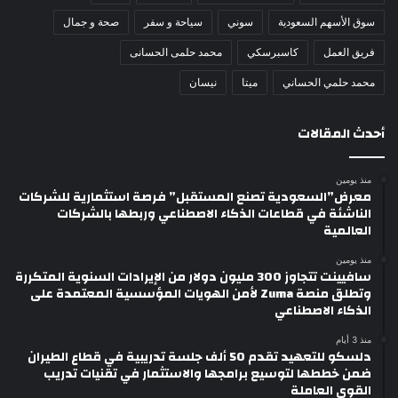
سوق الأسهم السعودية
سوني
سياحة و سفر
صحة و جمال
فريق العمل
كاسبرسكي
محمد حلمى الحسانى
محمد حلمي الحساني
ميتا
نيسان
أحدث المقالات
منذ يومين
معرض”السعودية تصنع المستقبل” فرصة استثمارية للشركات
الناشئة في قطاعات الذكاء الاصطناعي وربطها بالشركات
العالمية
منذ يومين
سافيينت تتجاوز 300 مليون دولار من الإيرادات السنوية المتكررة
وتطلق منصة Zuma لأمن الهويات المؤسسية المعتمدة على
الذكاء الاصطناعي
منذ 3 أيام
دلسكو للتعهيد تقدم 50 ألف جلسة تدريبية في قطاع الطيران
ضمن خططها لتوسيع برامجها والاستثمار في تقنيات تدريب
القوى العاملة