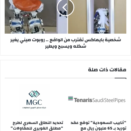
من
الواقع
..
روبوت
صيني
يغير
شخصية بايماكس تقترب من الواقع .. روبوت صيني يغير
شكله
شكله ويسبح ويطير
ويسبح
ويطير
مقالات ذات صلة
“أنابيب السعودية” توقع عقد
تحديد النطاق السعري لطرح
توريد بـ 65 مليون ريال مع
“مطلق الغويري للمقاولات”