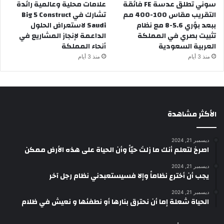
سوني تطلق عدسة FE فائقة
علامات محلية وعالمية رائدة
التقريب مقاس 100-400 مم
تشارك في Big 5 Construct
ببعد بؤري 5.6-8 مع نظام
Saudi لاستعراض الحلول
تثبيت بصري في المملكة
الداعمة لإنجاز المشاريع في
العربية السعودية
أنحاء المملكة
منذ 3 أيام
منذ 3 أيام
الأكثر مشاهدة
ديسمبر 21, 2024
‫اصرخ لتعلم أنك ما زلتَ حيّاً وأن الحياة على هذه الأرض ممكن
ديسمبر 21, 2024
يجب أن أخترع نظاماً وإلا فسيستعبدني نظام رجل آخر
ديسمبر 21, 2024
الحياة شعلة إما أن نحترق بنارها أو نطفئها و نعيش في ظلام