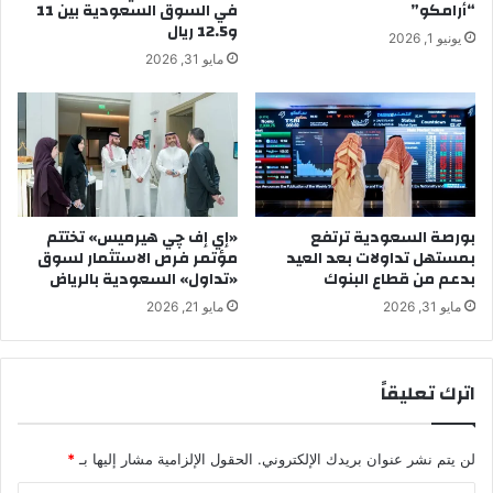
“أرامكو”
في السوق السعودية بين 11
و12.5 ريال
يونيو 1, 2026
مايو 31, 2026
بورصة السعودية ترتفع
«إي إف چي هيرميس» تختتم
بمستهل تداولات بعد العيد
مؤتمر فرص الاستثمار لسوق
بدعم من قطاع البنوك
«تداول» السعودية بالرياض
مايو 31, 2026
مايو 21, 2026
اترك تعليقاً
لن يتم نشر عنوان بريدك الإلكتروني.
الحقول الإلزامية مشار إليها بـ
*