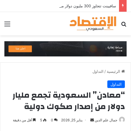
سافيينت تتجاوز 300 مليون دولار من الإيرادات السنوية المتكررة وتطلق منصة Zuma لأمن الهويات المؤسسية المعتمدة على الذكاء الاصطناعي
بحث عن
الق
الرئيسية
/
التداول
التداول
“معادن” السعودية تجمع مليار
دولار من إصدار صكوك دولية
أرسل
جمال علم الدين
يناير 25, 2026
0
5
أقل من دقيقة
بريدا