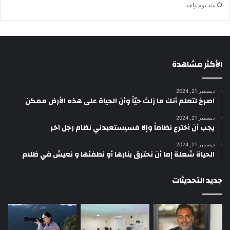
منذ يوم واحد
الأكثر مشاهدة
ديسمبر 21, 2024
‫اصرخ لتعلم أنك ما زلتَ حيّاً وأن الحياة على هذه الأرض ممكن
ديسمبر 21, 2024
يجب أن أخترع نظاماً وإلا فسيستعبدني نظام رجل آخر
ديسمبر 21, 2024
الحياة شعلة إما أن نحترق بنارها أو نطفئها و نعيش في ظلام
جديد التحديثات