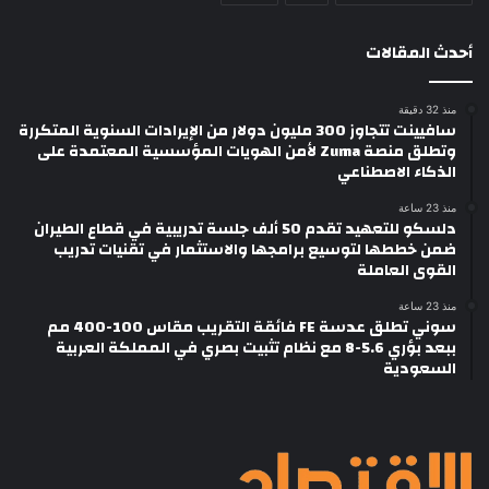
أحدث المقالات
منذ 32 دقيقة
سافيينت تتجاوز 300 مليون دولار من الإيرادات السنوية المتكررة
وتطلق منصة Zuma لأمن الهويات المؤسسية المعتمدة على
الذكاء الاصطناعي
منذ 23 ساعة
دلسكو للتعهيد تقدم 50 ألف جلسة تدريبية في قطاع الطيران
ضمن خططها لتوسيع برامجها والاستثمار في تقنيات تدريب
القوى العاملة
منذ 23 ساعة
سوني تطلق عدسة FE فائقة التقريب مقاس 100-400 مم
ببعد بؤري 5.6-8 مع نظام تثبيت بصري في المملكة العربية
السعودية