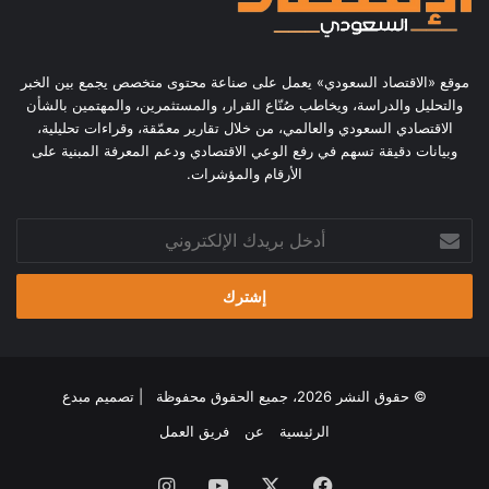
موقع «الاقتصاد السعودي» يعمل على صناعة محتوى متخصص يجمع بين الخبر
والتحليل والدراسة، ويخاطب صُنّاع القرار، والمستثمرين، والمهتمين بالشأن
الاقتصادي السعودي والعالمي، من خلال تقارير معمّقة، وقراءات تحليلية،
وبيانات دقيقة تسهم في رفع الوعي الاقتصادي ودعم المعرفة المبنية على
الأرقام والمؤشرات.
أدخل
بريدك
الإلكتروني
© حقوق النشر 2026، جميع الحقوق محفوظة | تصميم
مبدع
الرئيسية
عن
فريق العمل
فيسبوك
‫X
‫YouTube
انستقرام