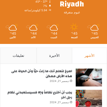
Riyadh
45º - 37º
7%
5.94 كيلومتر/ساعة
غيوم متفرقة
45
44
44
45
45
℃
℃
℃
℃
℃
الخميس
الجمعة
السبت
الأحد
الأثنين
الأشهر
الأخيرة
تعليقات
‫اصرخ لتعلم أنك ما زلتَ حيّاً وأن الحياة على
هذه الأرض ممكن
ديسمبر 21, 2024
يجب أن أخترع نظاماً وإلا فسيستعبدني نظام
رجل آخر
ديسمبر 21, 2024