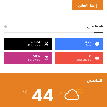
تابعنا على
62٬984
847k
Followers
Fans
566k
0
Followers
Subscribers
الطقس
44
℃