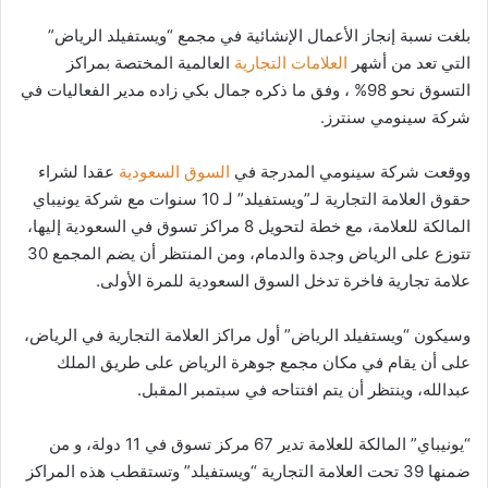
إلكترونيا
بلغت نسبة إنجاز الأعمال الإنشائية في مجمع “ويستفيلد الرياض”
التي تعد من أشهر
العلامات التجارية
العالمية المختصة بمراكز
التسوق نحو 98% ، وفق ما ذكره جمال بكي زاده مدير الفعاليات في
شركة سينومي سنترز.
ووقعت شركة سينومي المدرجة في
السوق السعودية
عقدا لشراء
حقوق العلامة التجارية لـ”ويستفيلد” لـ 10 سنوات مع شركة يونيباي
المالكة للعلامة، مع خطة لتحويل 8 مراكز تسوق في السعودية إليها،
تتوزع على الرياض وجدة والدمام، ومن المنتظر أن يضم المجمع 30
علامة تجارية فاخرة تدخل السوق السعودية للمرة الأولى.
وسيكون “ويستفيلد الرياض” أول مراكز العلامة التجارية في الرياض،
على أن يقام في مكان مجمع جوهرة الرياض على طريق الملك
عبدالله، وينتظر أن يتم افتتاحه في سبتمبر المقبل.
“يونيباي” المالكة للعلامة تدير 67 مركز تسوق في 11 دولة، و من
ضمنها 39 تحت العلامة التجارية “ويستفيلد” وتستقطب هذه المراكز