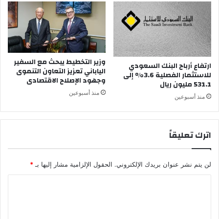
وزير التخطيط يبحث مع السفير
ارتفاع أرباح البنك السعودي
الياباني تعزيز التعاون التنموى
للاستثمار الفصلية 3.6% إلى
وجهود الإصلاح الاقتصادى
531.1 مليون ريال
منذ أسبوعين
منذ أسبوعين
اترك تعليقاً
لن يتم نشر عنوان بريدك الإلكتروني.
الحقول الإلزامية مشار إليها بـ
*
ا
ل
ت