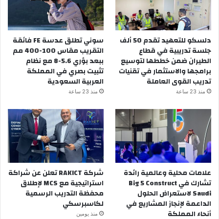
دلسكو للتعهيد تقدم 50 ألف
سوني تطلق عدسة FE فائقة
جلسة تدريبية في قطاع
التقريب مقاس 100-400 مم
الطيران ضمن خططها لتوسيع
ببعد بؤري 5.6-8 مع نظام
برامجها والاستثمار في تقنيات
تثبيت بصري في المملكة
تدريب القوى العاملة
العربية السعودية
منذ 23 ساعة
منذ 23 ساعة
علامات محلية وعالمية رائدة
شركة RAKICT تعلن عن شراكة
تشارك في Big 5 Construct
استراتيجية مع MCS لإطلاق
Saudi لاستعراض الحلول
محفظة التدريب الرسمية
الداعمة لإنجاز المشاريع في
لكاسبرسكي
أنحاء المملكة
منذ يومين