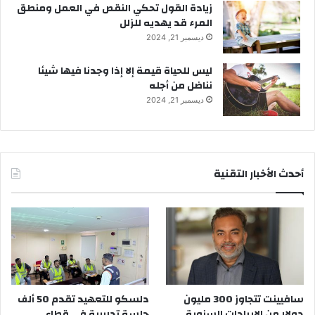
زيادة القول تحكي النقص في العمل ومنطق
المرء قد يهديه للزلل
ديسمبر 21, 2024
ليس للحياة قيمة إلا إذا وجدنا فيها شيئا
نناضل من أجله
ديسمبر 21, 2024
أحدث الأخبار التقنية
سافيينت تتجاوز 300 مليون
دلسكو للتعهيد تقدم 50 ألف
دولار من الإيرادات السنوية
جلسة تدريبية في قطاع