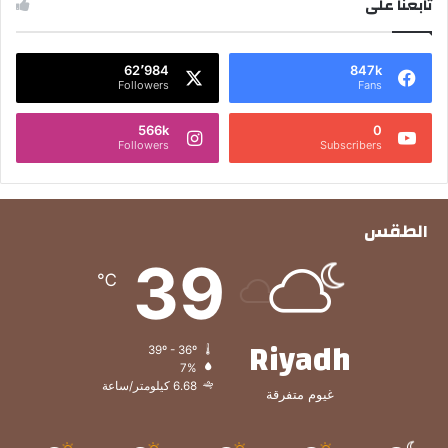
تابعنا على
62٬984
847k
Followers
Fans
566k
0
Followers
Subscribers
الطقس
39
℃
Riyadh
39º - 36º
7%
6.68 كيلومتر/ساعة
غيوم متفرقة