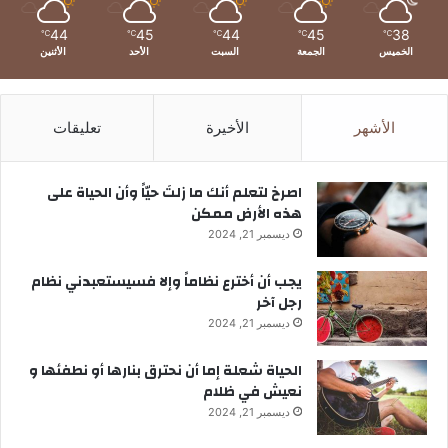
44
45
44
45
38
℃
℃
℃
℃
℃
الخميس
الجمعة
السبت
الأحد
الأثنين
الأشهر
الأخيرة
تعليقات
‫اصرخ لتعلم أنك ما زلتَ حيّاً وأن الحياة على
هذه الأرض ممكن
ديسمبر 21, 2024
يجب أن أخترع نظاماً وإلا فسيستعبدني نظام
رجل آخر
ديسمبر 21, 2024
الحياة شعلة إما أن نحترق بنارها أو نطفئها و
نعيش في ظلام
ديسمبر 21, 2024