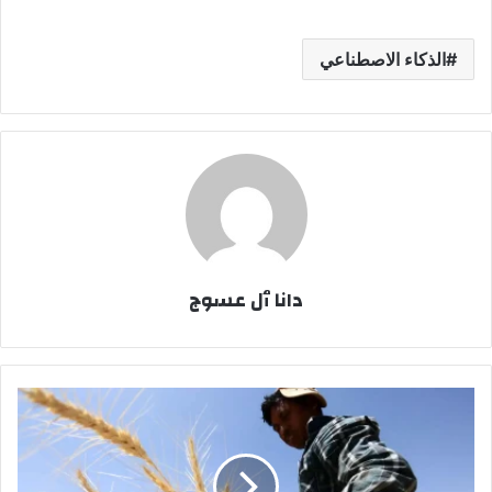
الذكاء الاصطناعي
دانا ٱل عسوج
السعودية
تشتري
661
ألف
طن