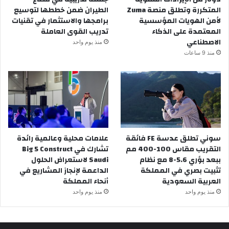
المتكررة وتطلق منصة Zuma
الطيران ضمن خططها لتوسيع
لأمن الهويات المؤسسية
برامجها والاستثمار في تقنيات
المعتمدة على الذكاء
تدريب القوى العاملة
الاصطناعي
منذ يوم واحد
منذ 9 ساعات
سوني تطلق عدسة FE فائقة
علامات محلية وعالمية رائدة
التقريب مقاس 100-400 مم
تشارك في Big 5 Construct
ببعد بؤري 5.6-8 مع نظام
Saudi لاستعراض الحلول
تثبيت بصري في المملكة
الداعمة لإنجاز المشاريع في
العربية السعودية
أنحاء المملكة
منذ يوم واحد
منذ يوم واحد