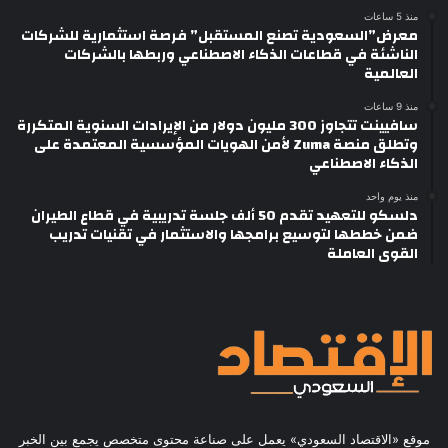
منذ 5 ساعات
معرض”السعودية تصنع المستقبل” فرصة استثمارية للشركات
الناشئة في قطاعات الذكاء الاصطناعي وربطها بالشركات
العالمية
منذ 9 ساعات
سافيينت تتجاوز 300 مليون دولار من الإيرادات السنوية المتكررة
وتطلق منصة Zuma لأمن الهويات المؤسسية المعتمدة على
الذكاء الاصطناعي
منذ يوم واحد
دلسكو للتعهيد تقدم 50 ألف جلسة تدريبية في قطاع الطيران
ضمن خططها لتوسيع برامجها والاستثمار في تقنيات تدريب
القوى العاملة
موقع «الاقتصاد السعودي» يعمل على صناعة محتوى متخصص يجمع بين الخبر