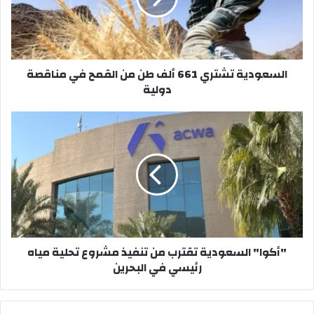
من
القمح
في
مناقصة
السعودية تشتري 661 ألف طن من القمح في مناقصة
دولية
دولية
"أكوا"
السعودية
تقترب
من
تنفيذ
مشروع
تحلية
مياه
رئيسي
"أكوا" السعودية تقترب من تنفيذ مشروع تحلية مياه
في
رئيسي في البحرين
البحرين