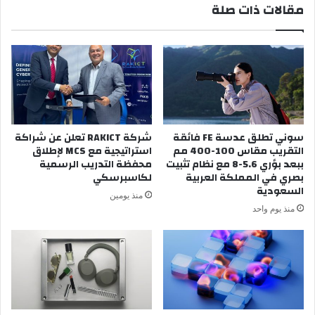
مقالات ذات صلة
سوني تطلق عدسة FE فائقة
شركة RAKICT تعلن عن شراكة
التقريب مقاس 100-400 مم
استراتيجية مع MCS لإطلاق
ببعد بؤري 5.6-8 مع نظام تثبيت
محفظة التدريب الرسمية
بصري في المملكة العربية
لكاسبرسكي
السعودية
منذ يومين
منذ يوم واحد