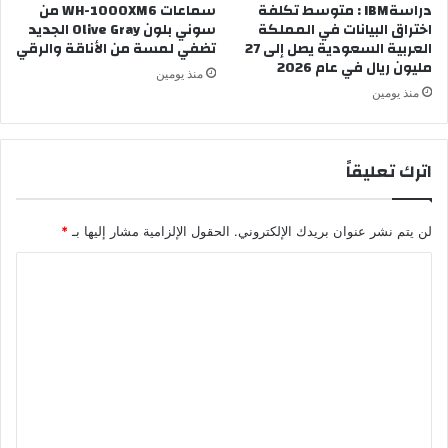
دراسةIBM : متوسط تكلفة
سماعات WH-1000XM6 من
اختراق البيانات في المملكة
سوني بلون Olive Gray الجديد
العربية السعودية يصل إلى 27
تضفي لمسة من الأناقة والرقي
مليون ريال في عام 2026
منذ يومين
منذ يومين
اترك تعليقاً
لن يتم نشر عنوان بريدك الإلكتروني.
الحقول الإلزامية مشار إليها بـ
*
ا
ل
ت
ع
ل
ي
ق