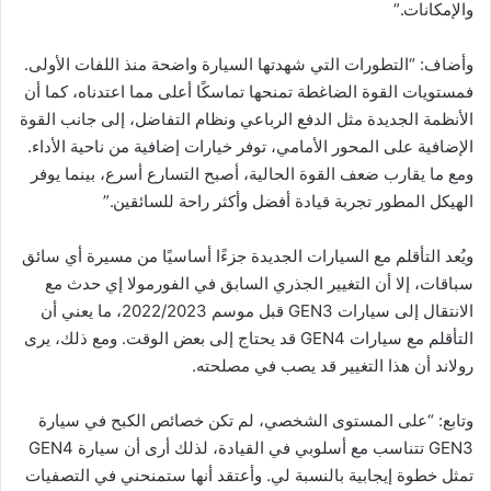
والإمكانات.”
وأضاف: “التطورات التي شهدتها السيارة واضحة منذ اللفات الأولى.
فمستويات القوة الضاغطة تمنحها تماسكًا أعلى مما اعتدناه، كما أن
الأنظمة الجديدة مثل الدفع الرباعي ونظام التفاضل، إلى جانب القوة
الإضافية على المحور الأمامي، توفر خيارات إضافية من ناحية الأداء.
ومع ما يقارب ضعف القوة الحالية، أصبح التسارع أسرع، بينما يوفر
الهيكل المطور تجربة قيادة أفضل وأكثر راحة للسائقين.”
ويُعد التأقلم مع السيارات الجديدة جزءًا أساسيًا من مسيرة أي سائق
سباقات، إلا أن التغيير الجذري السابق في الفورمولا إي حدث مع
الانتقال إلى سيارات GEN3 قبل موسم 2022/2023، ما يعني أن
التأقلم مع سيارات GEN4 قد يحتاج إلى بعض الوقت. ومع ذلك، يرى
رولاند أن هذا التغيير قد يصب في مصلحته.
وتابع: “على المستوى الشخصي، لم تكن خصائص الكبح في سيارة
GEN3 تتناسب مع أسلوبي في القيادة، لذلك أرى أن سيارة GEN4
تمثل خطوة إيجابية بالنسبة لي. وأعتقد أنها ستمنحني في التصفيات