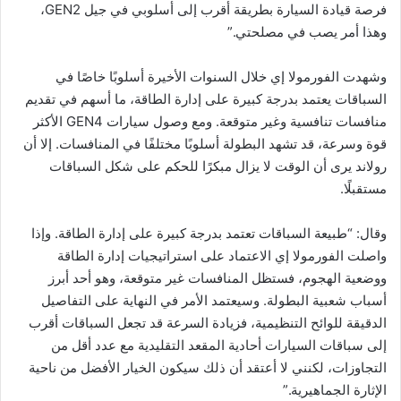
فرصة قيادة السيارة بطريقة أقرب إلى أسلوبي في جيل GEN2،
وهذا أمر يصب في مصلحتي.”
وشهدت الفورمولا إي خلال السنوات الأخيرة أسلوبًا خاصًا في
السباقات يعتمد بدرجة كبيرة على إدارة الطاقة، ما أسهم في تقديم
منافسات تنافسية وغير متوقعة. ومع وصول سيارات GEN4 الأكثر
قوة وسرعة، قد تشهد البطولة أسلوبًا مختلفًا في المنافسات. إلا أن
رولاند يرى أن الوقت لا يزال مبكرًا للحكم على شكل السباقات
مستقبلًا.
وقال: “طبيعة السباقات تعتمد بدرجة كبيرة على إدارة الطاقة. وإذا
واصلت الفورمولا إي الاعتماد على استراتيجيات إدارة الطاقة
ووضعية الهجوم، فستظل المنافسات غير متوقعة، وهو أحد أبرز
أسباب شعبية البطولة. وسيعتمد الأمر في النهاية على التفاصيل
الدقيقة للوائح التنظيمية، فزيادة السرعة قد تجعل السباقات أقرب
إلى سباقات السيارات أحادية المقعد التقليدية مع عدد أقل من
التجاوزات، لكنني لا أعتقد أن ذلك سيكون الخيار الأفضل من ناحية
الإثارة الجماهيرية.”