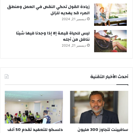
زيادة القول تحكي النقص في العمل ومنطق
المرء قد يهديه للزلل
ديسمبر 21, 2024
ليس للحياة قيمة إلا إذا وجدنا فيها شيئا
نناضل من أجله
ديسمبر 21, 2024
أحدث الأخبار التقنية
سافيينت تتجاوز 300 مليون
دلسكو للتعهيد تقدم 50 ألف