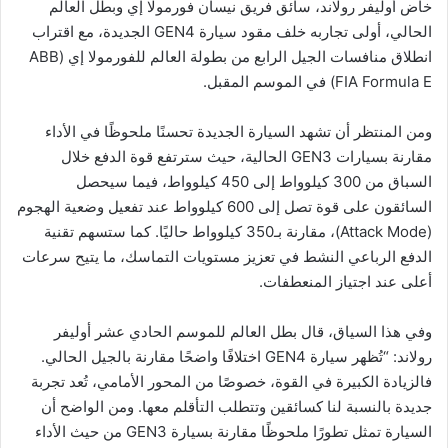
خاض أوليفر رولاند، سائق فريق نيسان فورمولا إي وبطل العالم
الحالي، أولى تجاربه خلف مقود سيارة GEN4 الجديدة، مع اقتراب
انطلاق منافسات الجيل الرابع من بطولة العالم للفورمولا إي (ABB
FIA Formula E) في الموسم المقبل.
ومن المنتظر أن تشهد السيارة الجديدة تحسنًا ملحوظًا في الأداء
مقارنة بسيارات GEN3 الحالية، حيث سترتفع قوة الدفع خلال
السباق من 300 كيلوواط إلى 450 كيلوواط، فيما سيحصل
السائقون على قوة تصل إلى 600 كيلوواط عند تفعيل وضعية الهجوم
(Attack Mode)، مقارنة بـ350 كيلوواط حاليًا. كما ستسهم تقنية
الدفع الرباعي النشط في تعزيز مستويات التماسك، ما يتيح سرعات
أعلى عند اجتياز المنعطفات.
وفي هذا السياق، قال بطل العالم للموسم الحادي عشر أوليفر
رولاند: “تُظهر سيارة GEN4 اختلافًا واضحًا مقارنة بالجيل الحالي.
فالزيادة الكبيرة في القوة، خصوصًا من المحور الأمامي، تُعد تجربة
جديدة بالنسبة لنا كسائقين وتتطلب التأقلم معها. ومن الواضح أن
السيارة تمثل تطورًا ملحوظًا مقارنة بسيارة GEN3 من حيث الأداء