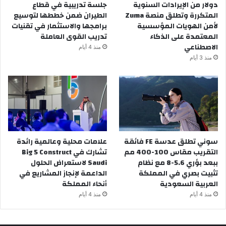
دولار من الإيرادات السنوية
جلسة تدريبية في قطاع
المتكررة وتطلق منصة Zuma
الطيران ضمن خططها لتوسيع
لأمن الهويات المؤسسية
برامجها والاستثمار في تقنيات
المعتمدة على الذكاء
تدريب القوى العاملة
الاصطناعي
منذ 4 أيام
منذ 3 أيام
سوني تطلق عدسة FE فائقة
علامات محلية وعالمية رائدة
التقريب مقاس 100-400 مم
تشارك في Big 5 Construct
ببعد بؤري 5.6-8 مع نظام
Saudi لاستعراض الحلول
تثبيت بصري في المملكة
الداعمة لإنجاز المشاريع في
العربية السعودية
أنحاء المملكة
منذ 4 أيام
منذ 4 أيام