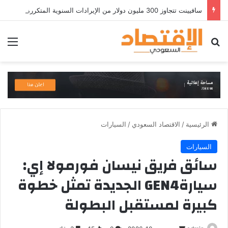
سافيينت تتجاوز 300 مليون دولار من الإيرادات السنوية المتكررة وتطلق منصة Zuma لأمن الهويات المؤسسية المعتمدة على الذكاء الاصطناعي
بحث عن
الق
الرئيسية
/
الاقتصاد السعودي
/
السيارات
السيارات
سائق فريق نيسان فورمولا إي:
سيارةGEN4 الجديدة تمثل خطوة
كبيرة لمستقبل البطولة