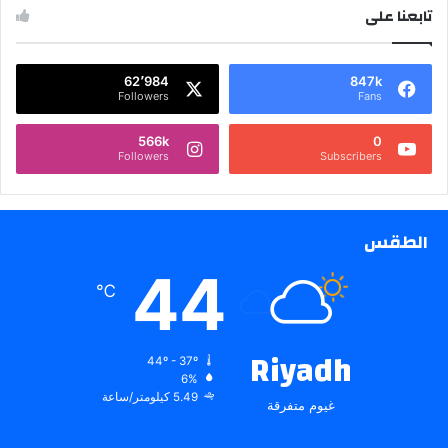
تابعنا على
62٬984
847k
Followers
Fans
566k
0
Followers
Subscribers
الطقس
44
℃
Riyadh
44º - 37º
6%
5.49 كيلومتر/ساعة
غيوم متفرقة