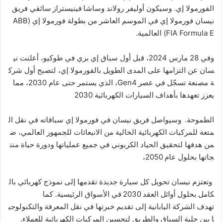
الفورمولا إي. وسيكون أوليفر رولاند وساشا فينيستراز سائقي فريق
نيسان فورمولا إي في الموسم العاشر من بطولة فورمولا إي (ABB
FIA Formula E) العالمية.
وفي 28 مارس 2024، قبل أول سباق إي بري في طوكيو، أعلنت ني
سان عن التزامها على المدى الطويل بالفورمولا إي، لتصبح أول شرك
ة مصنعة تسجّل في عصر Gen4، الذي يستمر حتى عام 2030، مما
يعزز تعهدها بأهداف السيارات الكهربائية 2030
الطموحة. وسيواصل فريق نيسان في فورمولا إي سباقاته في نقل ال
متعة للمركبات الكهربائية الخالية من الانبعاثات للجمهور العالمي، ض
من هدفها لتحقيق الحياد الكربوني في جميع عملياتها ودورة حياة منت
جاتها بحلول عام 2050،
وتعتزم نيسان تحويل كل سيارة جديدة تقدمها إلى نموذج كهربائي بال
كامل بحلول أوائل العقد 2030 في الأسواق الرئيسية. كما
تهدف الشركة اليابانية إلى تقديم خبرتها في نقل المعرفة والتكنولوجي
ا بين حلبة السباق والطريق لتحسين المركبات الكهربائية للعملاء.