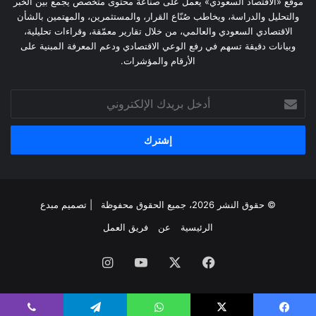
موقع «الاقتصاد السعودي» يعمل على صناعة محتوى متخصص يجمع بين الخبر
والتحليل والدراسة، ويخاطب صُنّاع القرار، والمستثمرين، والمهتمين بالشأن
الاقتصادي السعودي والعالمي، من خلال تقارير معمّقة، وقراءات تحليلية،
وبيانات دقيقة تسهم في رفع الوعي الاقتصادي ودعم المعرفة المبنية على
الأرقام والمؤشرات.
أدخل
بريدك
الإلكتروني
© حقوق النشر 2026، جميع الحقوق محفوظة | تصميم
مبدع
الرئيسية
عن
فريق العمل
فيسبوك
‫X
‫YouTube
انستقرام