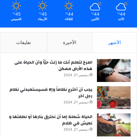
45
45
44
44
44
℃
℃
℃
℃
℃
الأحد
الأثنين
الثلاثاء
الأربعاء
الخميس
الأشهر
الأخيرة
تعليقات
‫اصرخ لتعلم أنك ما زلتَ حيّاً وأن الحياة على
هذه الأرض ممكن
ديسمبر 21, 2024
يجب أن أخترع نظاماً وإلا فسيستعبدني نظام
رجل آخر
ديسمبر 21, 2024
الحياة شعلة إما أن نحترق بنارها أو نطفئها و
نعيش في ظلام
ديسمبر 21, 2024