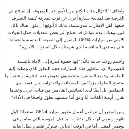
وأضاف: “لا تزال هناك الكثير من الأمور غير المعروفة، إذ لم تتح لي
الفرصة بعد لمتابعة سيارة أخرى عن قرب لمعرفة كيفية التصرف
خلفها. لكن الإطارات تبدو متينة، لذلك لا أتوقع أن يكون هناك تآكل
كبير. وهناك عدة عوامل قد تحتاج إلى بعض التعديلات خلال الجولات
الأولى من سيارات GEN4 للوصول إلى الصيغة المناسبة والحفاظ
على مستوى المنافسة الذي شهدناه خلال السنوات الأخيرة.”
واختتم رولاند حديثه قائلًا: “إنها خطوة كبيرة إلى الأمام بالنسبة
للفورمولا إي. ستُظهر هذه السيارات حجم التطور الذي وصلت إليه
البطولة، وجميع السائقين متحمسون لخوض هذه التجربة. وأعتقد أنها
ستمنح البطولة مزيدًا من المصداقية والاحترام، ليس فقط لدى
الجماهير، بل أيضًا لدى السائقين القادمين من فئات أخرى. وعندما
نقارن أزمنة اللفات، أنا واثق أننا سنشهد تطورًا واضحًا في الأداء.”
ومن المقرر أن تتواصل أعمال تطوير سيارة GEN4 استعدادًا لأول
ظهور رسمي لها خلال اختبارات ما قبل الموسم التي ستُقام في
نوفمبر المقبل. أما في الوقت الحالي، فيتركز اهتمام بطل العالم