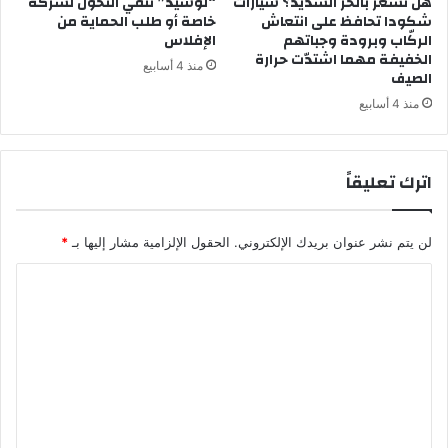
هل تشعر بالحر الشديد؟ سيارات
“لوسيد” تنفي التحول لشركة
شكودا تحافظ على انتعاش
خاصة أو طلب الحماية من
الركّاب وبرودة وجباتهم
الإفلاس
الخفيفة مهما اشتدّت حرارة
منذ 4 أسابيع
الصيف
منذ 4 أسابيع
اترك تعليقاً
لن يتم نشر عنوان بريدك الإلكتروني.
الحقول الإلزامية مشار إليها بـ
*
ا
ل
ت
ع
ل
ي