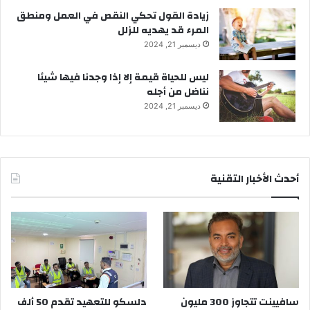
زيادة القول تحكي النقص في العمل ومنطق
المرء قد يهديه للزلل
ديسمبر 21, 2024
ليس للحياة قيمة إلا إذا وجدنا فيها شيئا
نناضل من أجله
ديسمبر 21, 2024
أحدث الأخبار التقنية
سافيينت تتجاوز 300 مليون
دلسكو للتعهيد تقدم 50 ألف