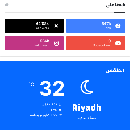
تابعنا على
62٬984
847k
Followers
Fans
566k
0
Followers
Subscribers
الطقس
32
℃
Riyadh
45º - 32º
12%
1.55 كيلومتر/ساعة
سماء صافية