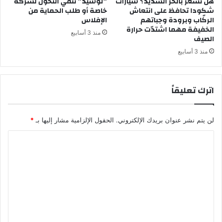
هل تشعر بالحر الشديد؟ سيارات
“لوسيد” تنفي التحول لشركة
شكودا تحافظ على انتعاش
خاصة أو طلب الحماية من
الركّاب وبرودة وجباتهم
الإفلاس
الخفيفة مهما اشتدّت حرارة
منذ 3 أسابيع
الصيف
منذ 3 أسابيع
اترك تعليقاً
لن يتم نشر عنوان بريدك الإلكتروني.
الحقول الإلزامية مشار إليها بـ
*
ا
ل
ت
ع
ل
ي