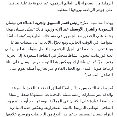
الرملية من الصحراء إلى العالم الرقمي، عبر تجربة تفاعلية تحافظ
على جوهر الرياضة وروحها المحلية.
بهذه المناسبة، صرّح
رئيس قسم التسويق وتجربة العملاء في نيسان
السعودية والشرق الأوسط، عبد الإله وزني
، قائلًا: “تتبنّى نيسان نهجًا
يعتمد على الحضور مع الجمهور في مساحاته الطبيعية، كونه أساسًا
للتواصل في الوقت الحالي. ومع تحوّل الألعاب إلى منصات تفاعل
وبناء تجربة، خاصة لدى الجيل الرقمي، جاء نقل بطولة التطعيس إلى
لعبة فورتنايت لتحويل نشاط متجذّر في الثقافة السعودية إلى تجربة
رقمية حيّة تُعاش وتُشارك. ويعكس هذا التوجه حرص نيسان على بناء
ارتباط طويل المدى مع الجيل القادم عبر تجارب أصيلة تقوم على
التفاعل المستمر”.
تُعد بطولة التطعيس حدثًا رياضيًا انطلق للاحتفاء بالقوة والسرعة
والدقة عبر مسارات رملية مليئة بالتحديات، مستلهمًا شغفًا راسخًا
برياضة القيادة على الكثبان في المملكة، بوصفها أحد أوجه الموروث
الثقافي الوطني المرتبط بالبيئة الصحراوية. وتعكس هذه المبادرة
التزام نيسان المستمر بدعم هذا النوع من الرياضات وترسيخ علاقتها