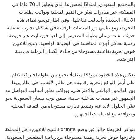
بالمجتمع السعودي، امتدادًا لحضورها الذي يتجاوز الـ 70 عامًا في
المملكة، عبر مبادرات تعبّر عن القيم المحلية وتواكب تطلعات
الأجيال الجديدة وأساليب تفاعلها. وفي إطار توسيع نطاق هذه
التجربة، ومع تنامي دور المنصات الرقمية في تشكيل تجارب تفاعلية
حديثة، نقلت نيسان بطولة التطعيس إلى لعبة فورتنايت عبر خريطة
رقمية تحاكي أجواء المنافسة في البطولة الواقعية، وتتيح للاعبين
خوض تجربة تفاعلية مستوحاة من قيادة الكثبان الرملية في بيئة
افتراضية.
تعكس هذه الخطوة نموذجًا متكاملًا يجمع بين بطولة احترافية تُقام
على أرض الواقع وتجربة رقمية داخل عالم الألعاب، في إطار يربط
بين العالمين الواقعي والافتراضي، ويواكب تطور أساليب التواصل مع
الجمهور عبر منصات تفاعلية حديثة، ضمن توجه نيسان السعودية نحو
تبنّي الحلول الإبداعية وتقديم تجارب مستوحاة من الثقافة المحلية
ومتوافقة مع اهتمامات الجمهور.
تتوافر الخريطة حاليًا عبر وضع Fortnite،لتتيح للاعبين داخل المملكة
وخارجها خوض تجربة رقمية مستوحاة من رياضة التطعيس السعودية