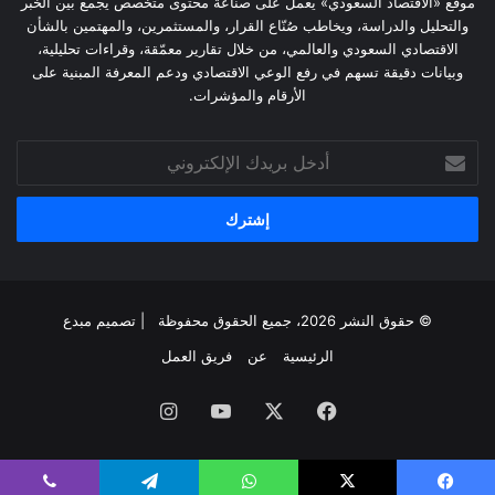
موقع «الاقتصاد السعودي» يعمل على صناعة محتوى متخصص يجمع بين الخبر
والتحليل والدراسة، ويخاطب صُنّاع القرار، والمستثمرين، والمهتمين بالشأن
الاقتصادي السعودي والعالمي، من خلال تقارير معمّقة، وقراءات تحليلية،
وبيانات دقيقة تسهم في رفع الوعي الاقتصادي ودعم المعرفة المبنية على
الأرقام والمؤشرات.
أدخل
بريدك
الإلكتروني
© حقوق النشر 2026، جميع الحقوق محفوظة | تصميم
مبدع
الرئيسية
عن
فريق العمل
فيسبوك
‫X
‫YouTube
انستقرام