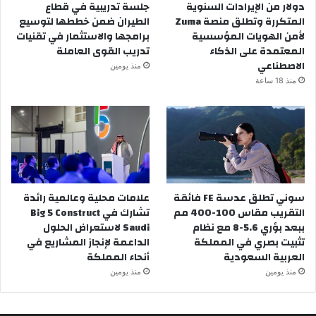
دولار من الإيرادات السنوية
جلسة تدريبية في قطاع
المتكررة وتطلق منصة Zuma
الطيران ضمن خططها لتوسيع
لأمن الهويات المؤسسية
برامجها والاستثمار في تقنيات
المعتمدة على الذكاء
تدريب القوى العاملة
الاصطناعي
منذ يومين
منذ 18 ساعة
سوني تطلق عدسة FE فائقة
علامات محلية وعالمية رائدة
التقريب مقاس 100-400 مم
تشارك في Big 5 Construct
ببعد بؤري 5.6-8 مع نظام
Saudi لاستعراض الحلول
تثبيت بصري في المملكة
الداعمة لإنجاز المشاريع في
العربية السعودية
أنحاء المملكة
منذ يومين
منذ يومين