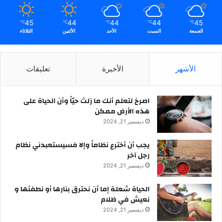
45
44
44
44
45
℃
℃
℃
℃
℃
الجمعة
السبت
الأحد
الأثنين
الثلاثاء
الأشهر
الأخيرة
تعليقات
‫اصرخ لتعلم أنك ما زلتَ حيّاً وأن الحياة على
هذه الأرض ممكن
ديسمبر 21, 2024
يجب أن أخترع نظاماً وإلا فسيستعبدني نظام
رجل آخر
ديسمبر 21, 2024
الحياة شعلة إما أن نحترق بنارها أو نطفئها و
نعيش في ظلام
ديسمبر 21, 2024